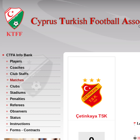
CTFA Info Bank
Players
Coaches
Club Staffs
Matches
Clubs
Stadiums
Penalties
Referees
Observers
Çetinkaya TSK
Status
Le
Instructions
Forms - Contracts
H