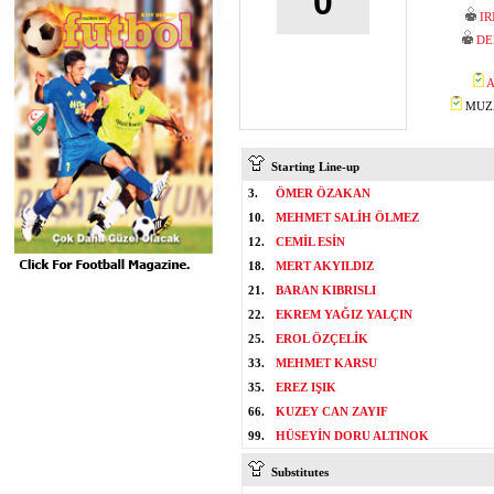
0
I
DE
A
MUZA
Starting Line-up
3.
ÖMER ÖZAKAN
10.
MEHMET SALİH ÖLMEZ
12.
CEMİL ESİN
18.
MERT AKYILDIZ
21.
BARAN KIBRISLI
22.
EKREM YAĞIZ YALÇIN
25.
EROL ÖZÇELİK
33.
MEHMET KARSU
35.
EREZ IŞIK
66.
KUZEY CAN ZAYIF
99.
HÜSEYİN DORU ALTINOK
Substitutes