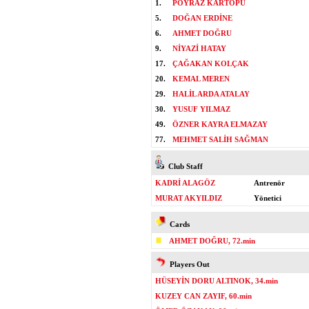
1.
POYRAZ KARTOPU
5.
DOĞAN ERDİNE
6.
AHMET DOĞRU
9.
NİYAZİ HATAY
17.
ÇAĞAKAN KOLÇAK
20.
KEMAL MEREN
29.
HALİL ARDA ATALAY
30.
YUSUF YILMAZ
49.
ÖZNER KAYRA ELMAZAY
77.
MEHMET SALİH SAĞMAN
Club Staff
KADRİ ALAGÖZ
Antrenör
MURAT AKYILDIZ
Yönetici
Cards
AHMET DOĞRU, 72.min
Players Out
HÜSEYİN DORU ALTINOK, 34.min
KUZEY CAN ZAYIF, 60.min