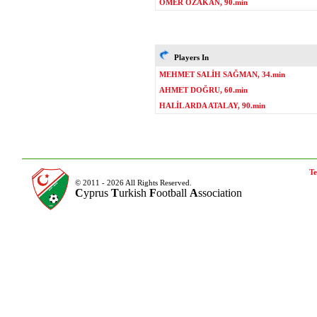
ÖMER ÖZAKAN, 90.min
Players In
MEHMET SALİH SAĞMAN, 34.min
AHMET DOĞRU, 60.min
HALİL ARDA ATALAY, 90.min
Te
© 2011 - 2026 All Rights Reserved.
C
yprus
T
urkish
F
ootball
A
ssociation