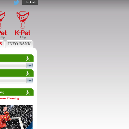
Turkish
S
INFO BANK
ing
ason Planning