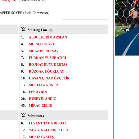
FFER SOYER (Field Commissar)
Starting Line-up
1.
ABDULKERİM ARSLAN
4.
MURAT DOĞRU
5.
MUAZ BERAT SAV
7.
FURKAN YUSUF ATICI
8.
ROJHAT BÜYÜKERTAŞ
9.
RÜZGAR UĞURLUAY
10.
HASAN ÇINAR ÖZÇELİK
13.
MUSTAFA GÜNER
18.
EFE AYDIN
20.
HÜSEYİN ANDİÇ
45.
MİRAÇ ÇELİK
Substitutes
6.
LEVENT TAHA DERELİ
12.
YAĞIZ KALENDER ULU
17.
MUSTAFA ATEŞ