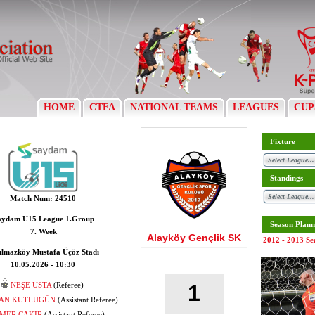
HOME
CTFA
NATIONAL TEAMS
LEAGUES
CUP
Fixture
Standings
Match Num:
24510
aydam U15 League 1.Group
Season Plann
7. Week
Alayköy Gençlik SK
2012 - 2013 Se
ılmazköy Mustafa Üçöz Stadı
10.05.2026 - 10:30
NEŞE USTA
(Referee)
1
AN KUTLUGÜN
(Assistant Referee)
MER ÇAKIR
(Assistant Referee)