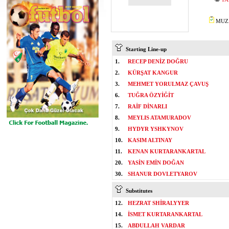
MUZA
Starting Line-up
1.
RECEP DENİZ DOĞRU
2.
KÜRŞAT KANGUR
3.
MEHMET YORULMAZ ÇAVUŞ
6.
TUĞRA ÖZYİĞİT
7.
RAİF DİNARLI
8.
MEYLIS ATAMURADOV
9.
HYDYR YSHKYNOV
10.
KASIM ALTINAY
11.
KENAN KURTARANKARTAL
20.
YASİN EMİN DOĞAN
30.
SHANUR DOVLETYAROV
Substitutes
12.
HEZRAT SHİRALYYER
14.
İSMET KURTARANKARTAL
15.
ABDULLAH VARDAR