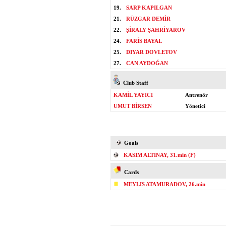
19.
SARP KAPILGAN
21.
RÜZGAR DEMİR
22.
ŞİRALY ŞAHRİYAROV
24.
FARİS BAYAL
25.
DIYAR DOVLETOV
27.
CAN AYDOĞAN
Club Staff
KAMİL YAYICI
Antrenör
UMUT BİRSEN
Yönetici
Goals
KASIM ALTINAY, 31.min (F)
Cards
MEYLIS ATAMURADOV, 26.min