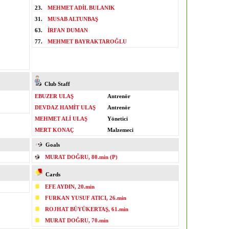
23.
MEHMET ADİL BULANIK
31.
MUSAB ALTUNBAŞ
63.
İRFAN DUMAN
77.
MEHMET BAYRAKTAROĞLU
Club Staff
EBUZER ULAŞ
Antrenör
DEVDAZ HAMİT ULAŞ
Antrenör
MEHMET ALİ ULAŞ
Yönetici
MERT KONAÇ
Malzemeci
Goals
MURAT DOĞRU, 80.min (P)
Cards
EFE AYDIN, 20.min
FURKAN YUSUF ATICI, 26.min
ROJHAT BÜYÜKERTAŞ, 61.min
MURAT DOĞRU, 70.min