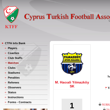
CTFA Info Bank
Players
Coaches
Club Staffs
Matches
Clubs
Stadiums
S
Penalties
M. Hacıali Yılmazköy
Referees
SK
Observers
Y
Status
Instructions
Forms - Contracts
1
NURH
TA