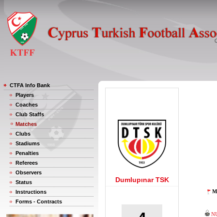
CTFA Info Bank
Players
Coaches
Club Staffs
Matches
Clubs
Stadiums
Penalties
Referees
Observers
Dumlupınar TSK
Status
M
Instructions
Forms - Contracts
N