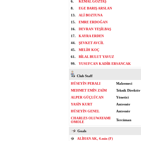
6.
KEMAL GÖZTAŞ
8.
EGE BARIŞ ARSLAN
13.
ALİ BOZTUNA
15.
EMRE ERDOĞAN
16.
DEVRAN YEŞİLBAŞ
17.
KAYRA ERDEN
44.
ŞEVKET AVCİL
45.
MELİH KOÇ
61.
BİLAL BULUT YAVUZ
99.
YUSUFCAN KADİR ERSANCAK
Club Staff
HÜSEYİN PERALI
Malzemeci
MEHMET EMİN ZAİM
Teknik Direktör
ALPER GÜÇLÜCAN
Yönetici
YASİN KURT
Antrenör
HÜSEYİN GENEL
Antrenör
CHARLES OLUWAYAMI
Tercüman
OMOLE
Goals
ALİHAN AK, 4.min (F)