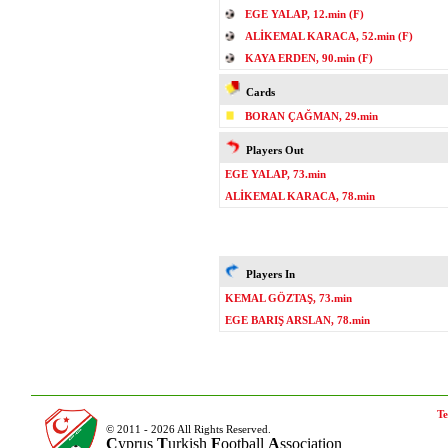
EGE YALAP, 12.min (F)
ALİKEMAL KARACA, 52.min (F)
KAYA ERDEN, 90.min (F)
Cards
BORAN ÇAĞMAN, 29.min
Players Out
EGE YALAP, 73.min
ALİKEMAL KARACA, 78.min
Players In
KEMAL GÖZTAŞ, 73.min
EGE BARIŞ ARSLAN, 78.min
Te
© 2011 - 2026 All Rights Reserved.
C
yprus
T
urkish
F
ootball
A
ssociation