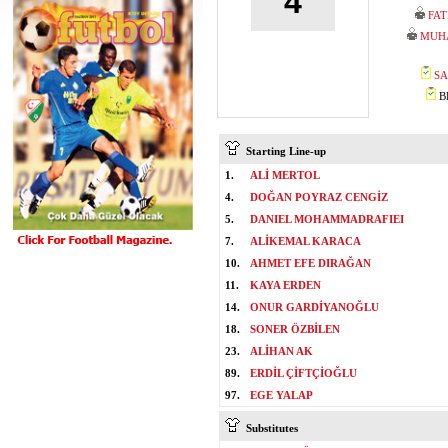
4
FA
MUH
SA
BE
Starting Line-up
1.
ALİ MERTOL
4.
DOĞAN POYRAZ CENGİZ
5.
DANIEL MOHAMMADRAFIEI
7.
ALİKEMAL KARACA
10.
AHMET EFE DIRAĞAN
11.
KAYA ERDEN
14.
ONUR GARDİYANOĞLU
18.
SONER ÖZBİLEN
23.
ALİHAN AK
89.
ERDİL ÇİFTÇİOĞLU
97.
EGE YALAP
Substitutes