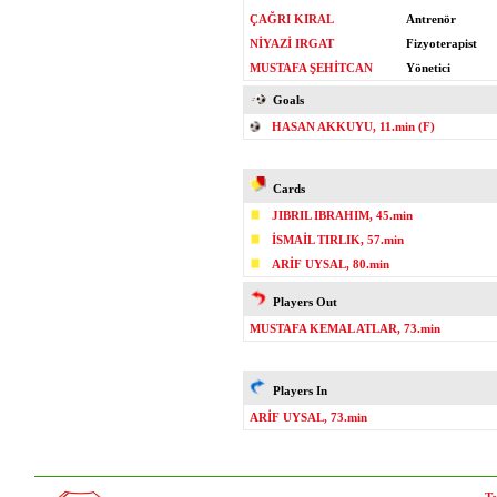
ÇAĞRI KIRAL
Antrenör
NİYAZİ IRGAT
Fizyoterapist
MUSTAFA ŞEHİTCAN
Yönetici
Goals
HASAN AKKUYU, 11.min (F)
Cards
JIBRIL IBRAHIM, 45.min
İSMAİL TIRLIK, 57.min
ARİF UYSAL, 80.min
Players Out
MUSTAFA KEMAL ATLAR, 73.min
Players In
ARİF UYSAL, 73.min