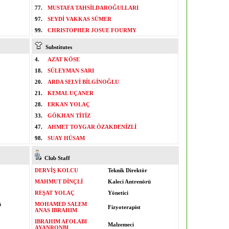
77.
MUSTAFA TAHSİLDAROĞULLARI
97.
SEYDİ VAKKAS SÜMER
99.
CHRISTOPHER JOSUE FOURMY
Substitutes
4.
AZAT KÖSE
18.
SÜLEYMAN SARI
20.
ARDA SELVİ BİLGİNOĞLU
21.
KEMAL UÇANER
28.
ERKAN YOLAÇ
33.
GÖKHAN TİTİZ
47.
AHMET TOYGAR ÖZAKDENİZLİ
98.
SUAY HÜSAM
Club Staff
DERVİŞ KOLCU
Teknik Direktör
MAHMUT DİNÇLİ
Kaleci Antrenörü
REŞAT YOLAÇ
Yönetici
ü
MOHAMED SALEM
Fizyoterapist
ANAS IBRAHIM
IBRAHIM AFOLABI
Malzemeci
AYANRONBI