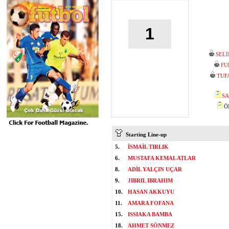
1
SEL
FU
TUF
SA
ÖM
Starting Line-up
5.
İSMAİL TIRLIK
6.
MUSTAFA KEMAL ATLAR
8.
ADİL YALÇIN UÇAR
9.
JIBRIL IBRAHIM
10.
HASAN AKKUYU
11.
AMARA FOFANA
15.
ISSIAKA BAMBA
18.
AHMET SÖNMEZ