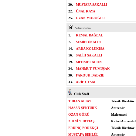
20.
MUSTAFA SAKALLI
22.
ÜNAL KAYA
25.
OZAN MOROĞLU
Substitutes
1.
KEMAL BAĞBAL
7.
SEMİH ÜNALDI
14.
ARDA KOLUKISA
16.
SALİH SAKALLI
19.
MEHMET ALTIN
24.
MAHMUT YUMUŞAK
30.
FAROUK DADZIE
33.
ARİF UYSAL
Club Staff
TURAN ALTAY
Teknik Direktör
HASAN ŞENTÜRK
Antrenör
OZAN GÖRÜ
Malzemeci
ZİHNİ YURTTAŞ
Kaleci Antrenör
ERDİNÇ BÖREKÇİ
Teknik Direktör
MUSTAFA BEHLÜL
Antrenör