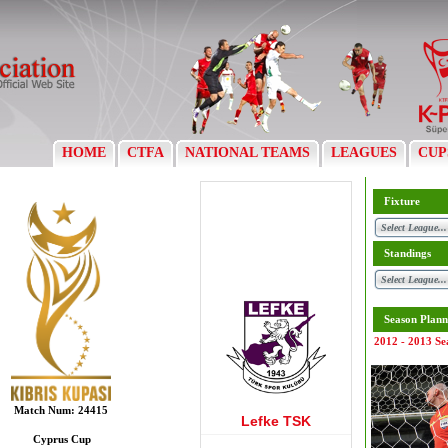
HOME
CTFA
NATIONAL TEAMS
LEAGUES
CUP
Fixture
Standings
Season Plann
2012 - 2013 Se
Match Num:
24415
Lefke TSK
Cyprus Cup