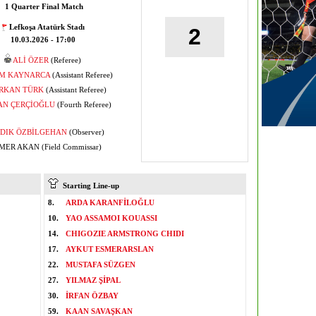
1 Quarter Final Match
Lefkoşa Atatürk Stadı
2
10.03.2026 - 17:00
ALİ ÖZER
(Referee)
İM KAYNARCA
(Assistant Referee)
RKAN TÜRK
(Assistant Referee)
AN ÇERÇİOĞLU
(Fourth Referee)
DIK ÖZBİLGEHAN
(Observer)
ER AKAN (Field Commissar)
Starting Line-up
8.
ARDA KARANFİLOĞLU
10.
YAO ASSAMOI KOUASSI
14.
CHIGOZIE ARMSTRONG CHIDI
17.
AYKUT ESMERARSLAN
22.
MUSTAFA SÜZGEN
27.
YILMAZ ŞİPAL
30.
İRFAN ÖZBAY
59.
KAAN SAVAŞKAN