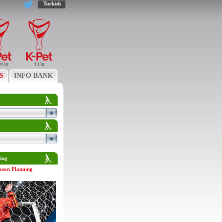
Turkish
S
INFO BANK
ing
ason Planning