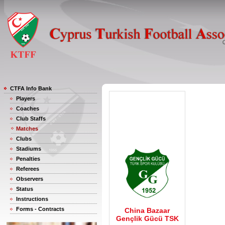
CTFA Info Bank
Players
Coaches
Club Staffs
Matches
Clubs
Stadiums
Penalties
Referees
Observers
Status
Instructions
Forms - Contracts
China Bazaar
Gençlik Gücü TSK