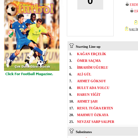
0
ERDE
E
SALİH
Starting Line-up
1.
KAĞAN ERÇELİK
3.
ÖMER SAÇMA
5.
İBRAHİM UĞURLU
6.
ALİ GÜL
7.
AHMET GÖKSOY
8.
BULUT ADA YOLCU
9.
HARUN YİĞİT
10.
AHMET ŞAH
17.
RESUL TUĞRA ERTEN
20.
MAHMUT ÖZKAYA
25.
NEVZAT SARP SALPER
Substitutes