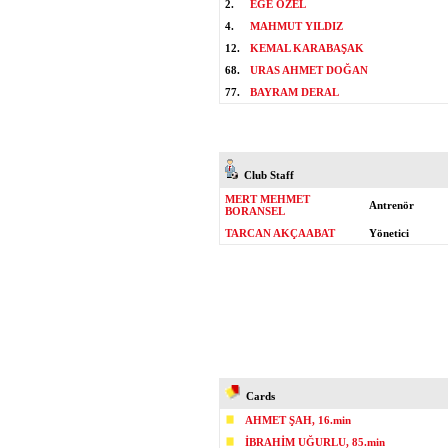
2.
EGE ÖZEL
4.
MAHMUT YILDIZ
12.
KEMAL KARABAŞAK
68.
URAS AHMET DOĞAN
77.
BAYRAM DERAL
Club Staff
MERT MEHMET
Antrenör
BORANSEL
TARCAN AKÇAABAT
Yönetici
Cards
AHMET ŞAH, 16.min
İBRAHİM UĞURLU, 85.min