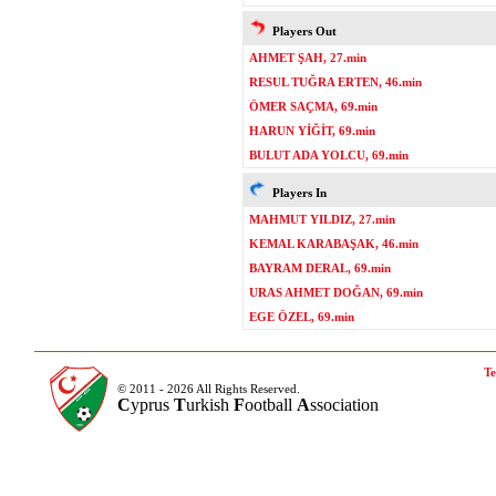
Players Out
AHMET ŞAH, 27.min
RESUL TUĞRA ERTEN, 46.min
ÖMER SAÇMA, 69.min
HARUN YİĞİT, 69.min
BULUT ADA YOLCU, 69.min
Players In
MAHMUT YILDIZ, 27.min
KEMAL KARABAŞAK, 46.min
BAYRAM DERAL, 69.min
URAS AHMET DOĞAN, 69.min
EGE ÖZEL, 69.min
Te
© 2011 - 2026 All Rights Reserved.
C
yprus
T
urkish
F
ootball
A
ssociation