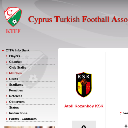
CTFA Info Bank
Players
Coaches
Club Staffs
Matches
Clubs
Stadiums
Penalties
Referees
Observers
Atoll Kozanköy KSK
Status
Koz
Instructions
Forms - Contracts