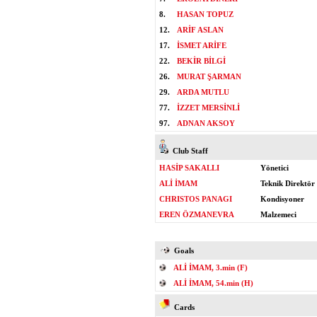
8.
HASAN TOPUZ
12.
ARİF ASLAN
17.
İSMET ARİFE
22.
BEKİR BİLGİ
26.
MURAT ŞARMAN
29.
ARDA MUTLU
77.
İZZET MERSİNLİ
97.
ADNAN AKSOY
Club Staff
HASİP SAKALLI
Yönetici
ALİ İMAM
Teknik Direktör
CHRISTOS PANAGI
Kondisyoner
EREN ÖZMANEVRA
Malzemeci
Goals
ALİ İMAM, 3.min (F)
ALİ İMAM, 54.min (H)
Cards