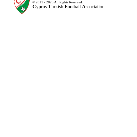
© 2011 - 2026 All Rights Reserved.
C
yprus
T
urkish
F
ootball
A
ssociation