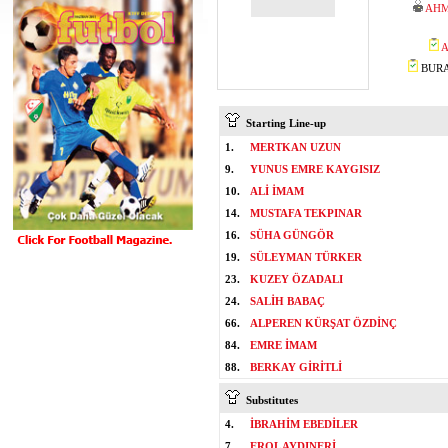
AHM
A
BURAK
Starting Line-up
1.
MERTKAN UZUN
9.
YUNUS EMRE KAYGISIZ
10.
ALİ İMAM
14.
MUSTAFA TEKPINAR
16.
SÜHA GÜNGÖR
19.
SÜLEYMAN TÜRKER
23.
KUZEY ÖZADALI
24.
SALİH BABAÇ
66.
ALPEREN KÜRŞAT ÖZDİNÇ
84.
EMRE İMAM
88.
BERKAY GİRİTLİ
Substitutes
4.
İBRAHİM EBEDİLER
7.
EROL AYDINERİ