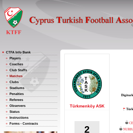
CTFA Info Bank
Players
Coaches
Club Staffs
Matches
Clubs
Stadiums
Penalties
Digitur
Referees
Türkmenköy ASK
Observers
Türk
Status
Instructions
C
Forms - Contracts
2
NURH