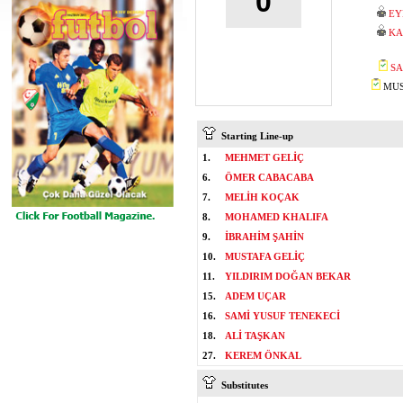
0
EY
KA
SA
MUST
Starting Line-up
1.
MEHMET GELİÇ
6.
ÖMER CABACABA
7.
MELİH KOÇAK
8.
MOHAMED KHALIFA
9.
İBRAHİM ŞAHİN
10.
MUSTAFA GELİÇ
11.
YILDIRIM DOĞAN BEKAR
15.
ADEM UÇAR
16.
SAMİ YUSUF TENEKECİ
18.
ALİ TAŞKAN
27.
KEREM ÖNKAL
Substitutes