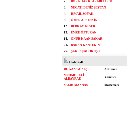
2.
BORA HAKKI ARABULUCU
3.
NECATİ DENİZ ŞEYTAN
4.
İSMAİL SOYAK
5.
ÖMER ALPTEKİN
12.
BERKAY KESER
13.
EMRE ÖZTURAN
14.
ONUR KAAN SAKAR
21.
BARAN KANTEKİN
25.
ŞAKİR ÇALTIKUŞU
Club Staff
DOĞAN GÜNEŞ
Antrenör
MEHMET ALİ
Yönetici
ALBAYRAK
SALİH MANNAŞ
Malzemeci