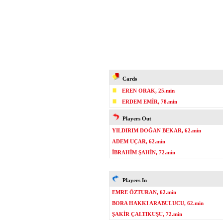
Cards
EREN ORAK, 25.min
ERDEM EMİR, 78.min
Players Out
YILDIRIM DOĞAN BEKAR, 62.min
ADEM UÇAR, 62.min
İBRAHİM ŞAHİN, 72.min
Players In
EMRE ÖZTURAN, 62.min
BORA HAKKI ARABULUCU, 62.min
ŞAKİR ÇALTIKUŞU, 72.min