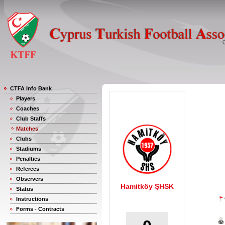
CTFA Info Bank
Players
Coaches
Club Staffs
Matches
Clubs
Stadiums
Penalties
Referees
Observers
Hamitköy ŞHSK
Status
Instructions
Forms - Contracts