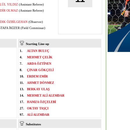
LÜL YILDIZ
(Assistant Referee)
DİR OLMAZ
(Assistant Referee)
DIK ÖZBİLGEHAN
(Observer)
AFA İKİZER (Field Commissar)
Starting Line-up
1.
ALTAN BULUÇ
4.
MEHMET ÇELİK
7.
ARDA ÖZTİNEN
8.
ÇINAR GÖKÇELİ
10.
ERDEM EMİR
11.
AHMET DÖNMEZ
13.
BERKAY ULAŞ
14.
MEHMET ALİ ALEMDAR
17.
HAMZA ÖZÇELEBİ
27.
OKTAY TAŞÇI
97.
ALİ ALEMDAR
Substitutes