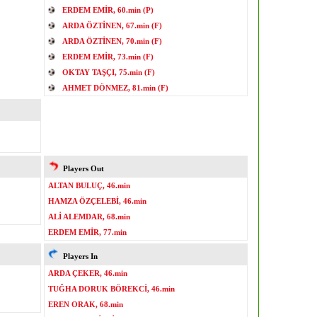
ERDEM EMİR, 60.min (P)
ARDA ÖZTİNEN, 67.min (F)
ARDA ÖZTİNEN, 70.min (F)
ERDEM EMİR, 73.min (F)
OKTAY TAŞÇI, 75.min (F)
AHMET DÖNMEZ, 81.min (F)
Players Out
ALTAN BULUÇ, 46.min
HAMZA ÖZÇELEBİ, 46.min
ALİ ALEMDAR, 68.min
ERDEM EMİR, 77.min
Players In
ARDA ÇEKER, 46.min
TUĞHA DORUK BÖREKCİ, 46.min
EREN ORAK, 68.min