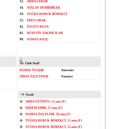
12.
ARDA ÇEKER
16.
ATALAY DEMİRBİLEK
19.
TUĞHA DORUK BÖREKCİ
25.
EREN ORAK
42.
ÖZGÜN ROZA
82.
HÜSEYİN TAKIMCILAR
99.
OSMAN KILIÇ
Club Staff
KEMAL ÖZAŞIK
Antrenör
ZİHNİ ÖZÇETİNER
Yönetici
Goals
ARDA ÖZTİNEN, 12.min (F)
ERDEM EMİR, 17.min (F)
HAMZA ÖZÇELEBİ, 39.min (F)
TUĞHA DORUK BÖREKCİ, 51.min (F)
TUĞHA DORUK BÖREKCİ, 52.min (F)