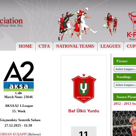
HOME
CTFA
NATIONAL TEAMS
LEAGUES
CUP
Fixture
Standings
Match Num:
23646
Season Plann
2012 - 2013 Se
AKSA A2 1.League
Baf Ülkü Yurdu
15. Week
Göçmenköy Sentetik Sahası
27.12.2025 - 11:30
11
ORHAN KUŞAPPİ
(Referee)