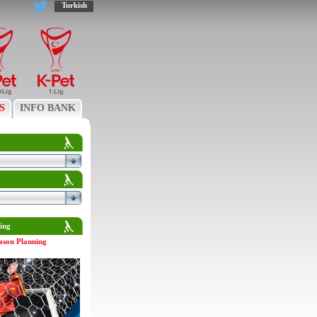
Turkish
S
INFO BANK
ing
ason Planning