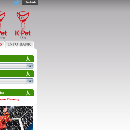
Turkish
S
INFO BANK
ing
ason Planning