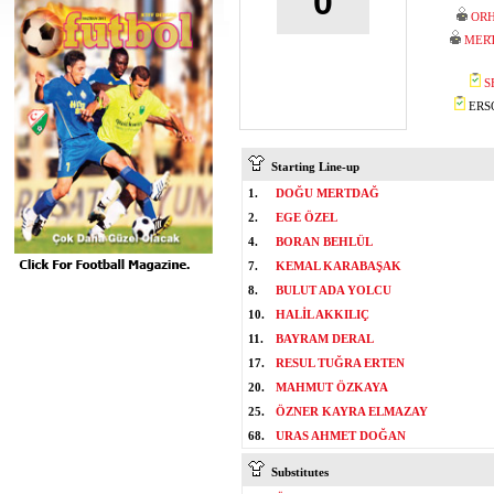
0
ORH
MER
S
ERSO
Starting Line-up
1.
DOĞU MERTDAĞ
2.
EGE ÖZEL
4.
BORAN BEHLÜL
7.
KEMAL KARABAŞAK
8.
BULUT ADA YOLCU
10.
HALİL AKKILIÇ
11.
BAYRAM DERAL
17.
RESUL TUĞRA ERTEN
20.
MAHMUT ÖZKAYA
25.
ÖZNER KAYRA ELMAZAY
68.
URAS AHMET DOĞAN
Substitutes