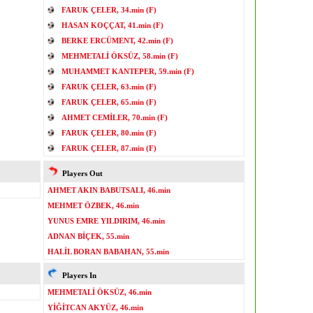
FARUK ÇELER, 34.min (F)
HASAN KOÇÇAT, 41.min (F)
BERKE ERCÜMENT, 42.min (F)
MEHMETALİ ÖKSÜZ, 58.min (F)
MUHAMMET KANTEPER, 59.min (F)
FARUK ÇELER, 63.min (F)
FARUK ÇELER, 65.min (F)
AHMET CEMİLER, 70.min (F)
FARUK ÇELER, 80.min (F)
FARUK ÇELER, 87.min (F)
Players Out
AHMET AKIN BABUTSALI, 46.min
MEHMET ÖZBEK, 46.min
YUNUS EMRE YILDIRIM, 46.min
ADNAN BİÇEK, 55.min
HALİL BORAN BABAHAN, 55.min
Players In
MEHMETALİ ÖKSÜZ, 46.min
YİĞİTCAN AKYÜZ, 46.min