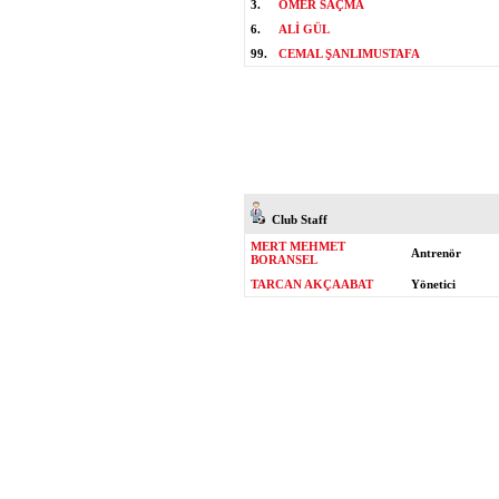
3.
ÖMER SAÇMA
6.
ALİ GÜL
99.
CEMAL ŞANLIMUSTAFA
Club Staff
MERT MEHMET
Antrenör
BORANSEL
TARCAN AKÇAABAT
Yönetici