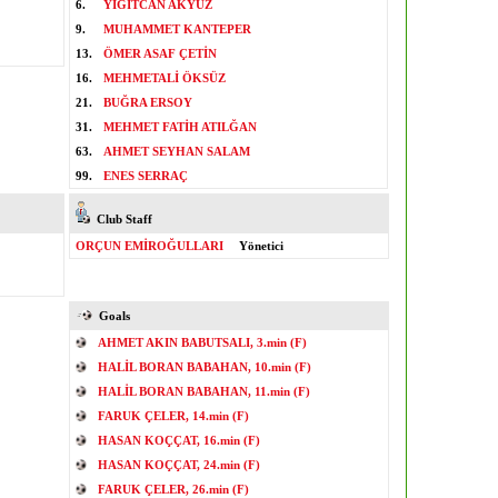
6.
YİĞİTCAN AKYÜZ
9.
MUHAMMET KANTEPER
13.
ÖMER ASAF ÇETİN
16.
MEHMETALİ ÖKSÜZ
21.
BUĞRA ERSOY
31.
MEHMET FATİH ATILĞAN
63.
AHMET SEYHAN SALAM
99.
ENES SERRAÇ
Club Staff
ORÇUN EMİROĞULLARI
Yönetici
Goals
AHMET AKIN BABUTSALI, 3.min (F)
HALİL BORAN BABAHAN, 10.min (F)
HALİL BORAN BABAHAN, 11.min (F)
FARUK ÇELER, 14.min (F)
HASAN KOÇÇAT, 16.min (F)
HASAN KOÇÇAT, 24.min (F)
FARUK ÇELER, 26.min (F)