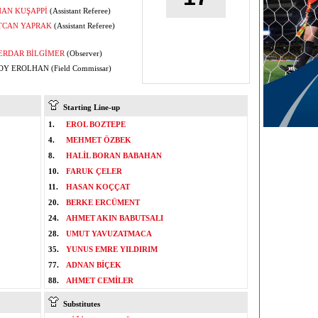
AN KUŞAPPİ
(Assistant Referee)
TCAN YAPRAK
(Assistant Referee)
ERDAR BİLGİMER
(Observer)
Y EROLHAN (Field Commissar)
Starting Line-up
1.
EROL BOZTEPE
4.
MEHMET ÖZBEK
8.
HALİL BORAN BABAHAN
10.
FARUK ÇELER
11.
HASAN KOÇÇAT
20.
BERKE ERCÜMENT
24.
AHMET AKIN BABUTSALI
28.
UMUT YAVUZATMACA
35.
YUNUS EMRE YILDIRIM
77.
ADNAN BİÇEK
88.
AHMET CEMİLER
Substitutes