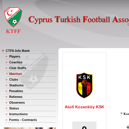
CTFA Info Bank
Players
Coaches
Club Staffs
Matches
Clubs
Stadiums
Penalties
Referees
Observers
Atoll Kozanköy KSK
Status
Koz
Instructions
Forms - Contracts