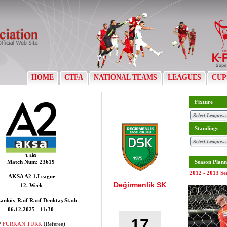
HOME
CTFA
NATIONAL TEAMS
LEAGUES
CUP
Fixture
Standings
Match Num:
23619
Season Plann
2012 - 2013 Se
AKSA A2 1.League
Değirmenlik SK
12. Week
anköy Raif Rauf Denktaş Stadı
06.12.2025 - 11:30
17
FURKAN TÜRK
(Referee)