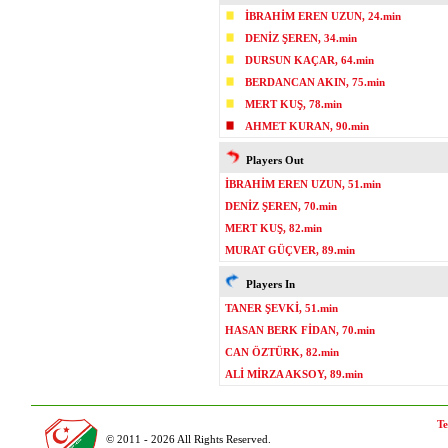
İBRAHİM EREN UZUN, 24.min
DENİZ ŞEREN, 34.min
DURSUN KAÇAR, 64.min
BERDANCAN AKIN, 75.min
MERT KUŞ, 78.min
AHMET KURAN, 90.min
Players Out
İBRAHİM EREN UZUN, 51.min
DENİZ ŞEREN, 70.min
MERT KUŞ, 82.min
MURAT GÜÇVER, 89.min
Players In
TANER ŞEVKİ, 51.min
HASAN BERK FİDAN, 70.min
CAN ÖZTÜRK, 82.min
ALİ MİRZA AKSOY, 89.min
Te
© 2011 - 2026 All Rights Reserved.