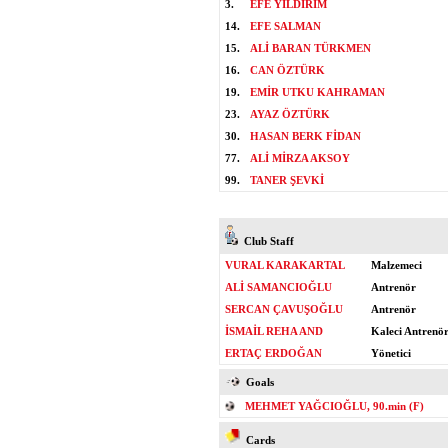
3.
EFE YILDIRIM
14.
EFE SALMAN
15.
ALİ BARAN TÜRKMEN
16.
CAN ÖZTÜRK
19.
EMİR UTKU KAHRAMAN
23.
AYAZ ÖZTÜRK
30.
HASAN BERK FİDAN
77.
ALİ MİRZA AKSOY
99.
TANER ŞEVKİ
Club Staff
VURAL KARAKARTAL
Malzemeci
ALİ SAMANCIOĞLU
Antrenör
SERCAN ÇAVUŞOĞLU
Antrenör
İSMAİL REHA AND
Kaleci Antrenö
ERTAÇ ERDOĞAN
Yönetici
Goals
MEHMET YAĞCIOĞLU, 90.min (F)
Cards