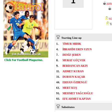
1
AHM
SO
TA
Starting Line-up
1.
TİMUR MIDIK
4.
İBRAHİM EREN UZUN
7.
DENİZ ŞEREN
8.
MURAT GÜÇVER
9.
BERDANCAN AKIN
11.
AHMET KURAN
31.
DURSUN KAÇAR
44.
ERHAN ÖZBENGÜ
61.
MERT KUŞ
91.
MEHMET YAĞCIOĞLU
93.
EFE AHMET KAPTAN
Substitutes