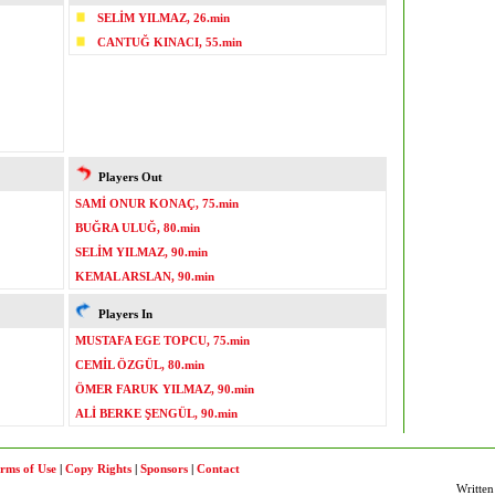
SELİM YILMAZ, 26.min
CANTUĞ KINACI, 55.min
Players Out
SAMİ ONUR KONAÇ, 75.min
BUĞRA ULUĞ, 80.min
SELİM YILMAZ, 90.min
KEMAL ARSLAN, 90.min
Players In
MUSTAFA EGE TOPCU, 75.min
CEMİL ÖZGÜL, 80.min
ÖMER FARUK YILMAZ, 90.min
ALİ BERKE ŞENGÜL, 90.min
rms of Use
|
Copy Rights
|
Sponsors
|
Contact
Written