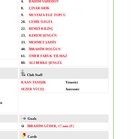
4.
RAHIM SAHEDOV
8.
ÇINAR ARIK
9.
MUSTAFA EGE TOPCU
20.
CEMİL ÖZGÜL
22.
REMZİ KILINÇ
23.
KEREM ŞENGÜN
33.
MEHMET ŞAHİN
40.
İBRAHİM DOLĞUN
61.
ÖMER FARUK YILMAZ
80.
ALİ BERKE ŞENGÜL
Club Staff
KAAN TANIŞIK
Yönetici
SEZER YÜCEL
Antrenör
rü
Goals
İBRAHİM GÜDER, 17.min (F)
Cards