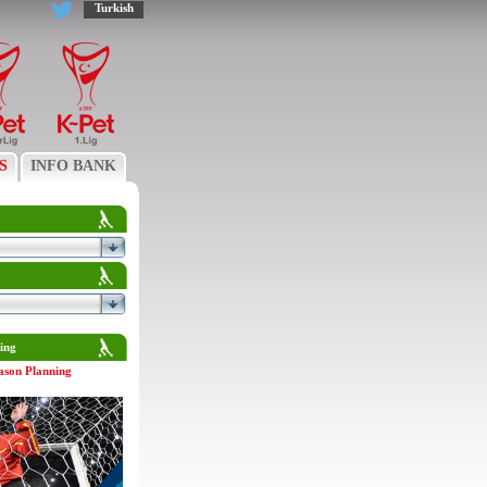
Turkish
S
INFO BANK
ing
ason Planning