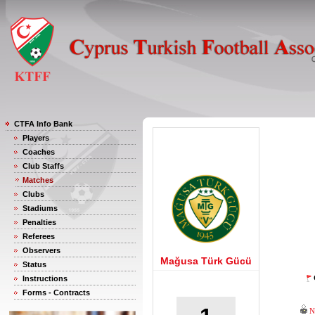
CTFA Info Bank
Players
Coaches
Club Staffs
Matches
Clubs
Stadiums
Penalties
Referees
Observers
Mağusa Türk Gücü
Status
Instructions
Forms - Contracts
N