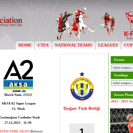
HOME
CTFA
NATIONAL TEAMS
LEAGUES
CUP
Fixture
Standings
Match Num:
23521
Season Plann
2012 - 2013 Se
AKSA A2 Super League
Doğan Türk Birliği
15. Week
Gazimağusa Canbulat Stadı
27.12.2025 - 11:30
1
EDİM EMRE AKAN
(Referee)