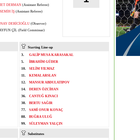
ET DERMAN
(Assistant Referee)
SEMİH İŞ
(Assistant Referee)
NAY DERİCİOĞLU
(Observer)
YFUN ÇİL (Field Commissar)
Starting Line-up
3.
GALİP MUSA KARASAKAL
5.
İBRAHİM GÜDER
10.
SELİM YILMAZ
11.
KEMAL ARSLAN
12.
MANSUR ABDULATIPOV
14.
DEREN ÖZCİHAN
36.
CANTUĞ KINACI
38.
BERTU SAĞIR
77.
SAMİ ONUR KONAÇ
88.
BUĞRA ULUĞ
99.
SÜLEYMAN YALÇIN
Substitutes