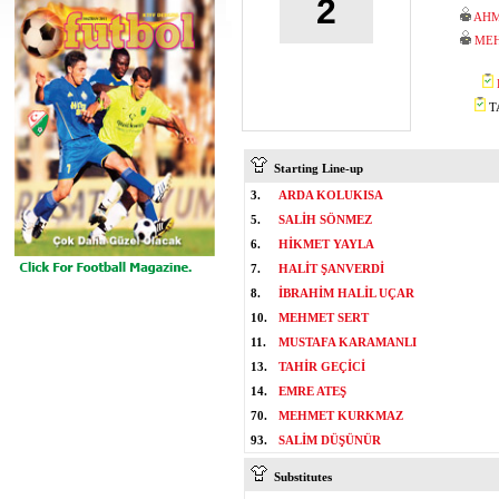
2
AHM
ME
TA
Starting Line-up
3.
ARDA KOLUKISA
5.
SALİH SÖNMEZ
6.
HİKMET YAYLA
7.
HALİT ŞANVERDİ
8.
İBRAHİM HALİL UÇAR
10.
MEHMET SERT
11.
MUSTAFA KARAMANLI
13.
TAHİR GEÇİCİ
14.
EMRE ATEŞ
70.
MEHMET KURKMAZ
93.
SALİM DÜŞÜNÜR
Substitutes