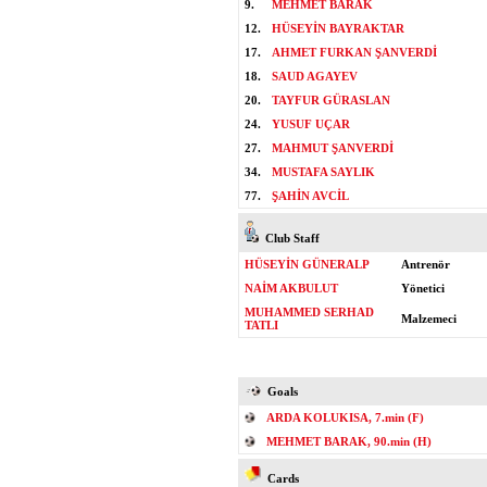
9.
MEHMET BARAK
12.
HÜSEYİN BAYRAKTAR
17.
AHMET FURKAN ŞANVERDİ
18.
SAUD AGAYEV
20.
TAYFUR GÜRASLAN
24.
YUSUF UÇAR
27.
MAHMUT ŞANVERDİ
34.
MUSTAFA SAYLIK
77.
ŞAHİN AVCİL
Club Staff
HÜSEYİN GÜNERALP
Antrenör
NAİM AKBULUT
Yönetici
MUHAMMED SERHAD
Malzemeci
TATLI
Goals
ARDA KOLUKISA, 7.min (F)
MEHMET BARAK, 90.min (H)
Cards