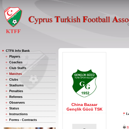
CTFA Info Bank
Players
Coaches
Club Staffs
Matches
Clubs
Stadiums
Penalties
Referees
Observers
China Bazaar
Status
Gençlik Gücü TSK
Le
Instructions
Forms - Contracts
B