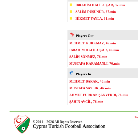
İBRAHİM HALİL UÇAR, 37.min
SALİM DÜŞÜNÜR, 67.min
HİKMET YAYLA, 81.min
Players Out
MEHMET KURKMAZ, 46.min
İBRAHİM HALİL UÇAR, 46.min
SALİH SÖNMEZ, 76.min
MUSTAFA KARAMANLI, 76.min
Players In
MEHMET BARAK, 46.min
MUSTAFA SAYLIK, 46.min
AHMET FURKAN ŞANVERDİ, 76.min
ŞAHİN AVCİL, 76.min
Te
© 2011 - 2026 All Rights Reserved.
C
yprus
T
urkish
F
ootball
A
ssociation