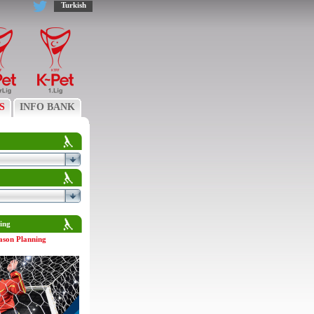
Turkish
S
INFO BANK
ing
ason Planning