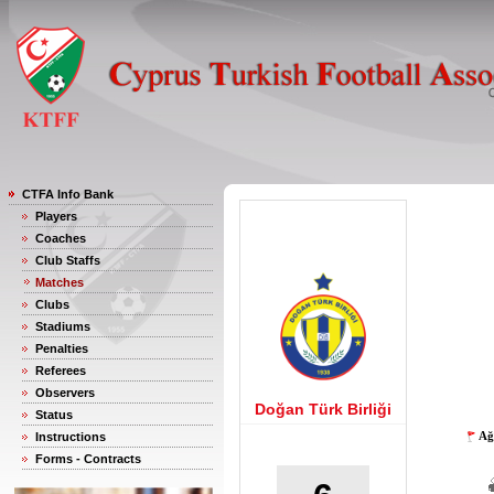
CTFA Info Bank
Players
Coaches
Club Staffs
Matches
Clubs
Stadiums
Penalties
Referees
Observers
Doğan Türk Birliği
Status
Ağ
Instructions
Forms - Contracts