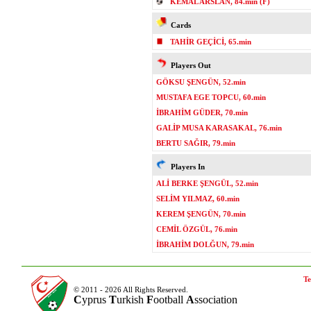
KEMAL ARSLAN, 84.min (F)
Cards
TAHİR GEÇİCİ, 65.min
Players Out
GÖKSU ŞENGÜN, 52.min
MUSTAFA EGE TOPCU, 60.min
İBRAHİM GÜDER, 70.min
GALİP MUSA KARASAKAL, 76.min
BERTU SAĞIR, 79.min
Players In
ALİ BERKE ŞENGÜL, 52.min
SELİM YILMAZ, 60.min
KEREM ŞENGÜN, 70.min
CEMİL ÖZGÜL, 76.min
İBRAHİM DOLĞUN, 79.min
Te
© 2011 - 2026 All Rights Reserved.
C
yprus
T
urkish
F
ootball
A
ssociation