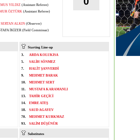
0
MUS YILDIZ
(Assistant Referee)
MUR ÖZTÜRK
(Assistant Referee)
SERTAN ALKIN
(Observer)
AFA İKİZER (Field Commissar)
Starting Line-up
3.
ARDA KOLUKISA
5.
SALİH SÖNMEZ
7.
HALİT ŞANVERDİ
9.
MEHMET BARAK
10.
MEHMET SERT
11.
MUSTAFA KARAMANLI
13.
TAHİR GEÇİCİ
14.
EMRE ATEŞ
18.
SAUD AGAYEV
70.
MEHMET KURKMAZ
93.
SALİM DÜŞÜNÜR
Substitutes