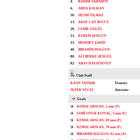
4.
RAHIM SAHEDOV
6.
ARDA KALKAN
10.
SELİM YILMAZ
13.
ARAF CAN BULUT
20.
CEMİL ÖZGÜL
23.
KEREM ŞENGÜN
33.
MEHMET ŞAHİN
40.
İBRAHİM DOLĞUN
80.
ALİ BERKE ŞENGÜL
82.
ARAS HAYATSEVEN
Club Staff
KAAN TANIŞIK
Yönetici
SEZER YÜCEL
Antrenör
Goals
KEMAL ARSLAN, 2.min (F)
SAMİ ONUR KONAÇ, 3.min (F)
KEMAL ARSLAN, 69.min (F)
KEMAL ARSLAN, 78.min (F)
İBRAHİM DOLĞUN, 82.min (F)