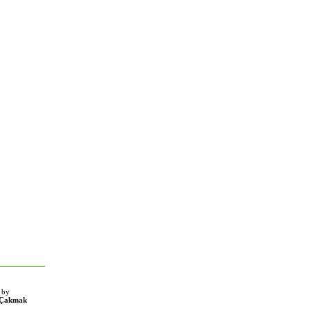
 by
 Çakmak