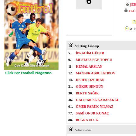
6
ŞEH
YAĞ
MUST
Starting Line-up
5.
İBRAHİM GÜDER
9.
MUSTAFA EGE TOPCU
11.
KEMAL ARSLAN
12.
MANSUR ABDULATIPOV
14.
DEREN ÖZCİHAN
21.
GÖKSU ŞENGÜN
30.
BERTU SAĞIR
36.
GALİP MUSA KARASAKAL
61.
ÖMER FARUK YILMAZ
77.
SAMİ ONUR KONAÇ
88.
BUĞRA ULUĞ
Substitutes