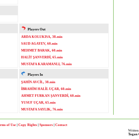
Players Out
ARDA KOLUKISA, 38.min
SAUD AGAYEV, 60.min
MEHMET BARAK, 60.min
HALİT ŞANVERDİ, 65.min
MUSTAFA KARAMANLI, 76.min
Players In
ŞAHİN AVCİL, 38.min
İBRAHİM HALİL UÇAR, 60.min
AHMET FURKAN ŞANVERDİ, 60.min
YUSUF UÇAR, 65.min
MUSTAFA SAYLIK, 76.min
rms of Use
|
Copy Rights
|
Sponsors
|
Contact
Written
Togan