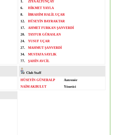
1.
ZİYA ALTUNÇAY
6.
HİKMET YAYLA
8.
İBRAHİM HALİL UÇAR
12.
HÜSEYİN BAYRAKTAR
17.
AHMET FURKAN ŞANVERDİ
20.
TAYFUR GÜRASLAN
24.
YUSUF UÇAR
27.
MAHMUT ŞANVERDİ
34.
MUSTAFA SAYLIK
77.
ŞAHİN AVCİL
Club Staff
HÜSEYİN GÜNERALP
Antrenör
NAİM AKBULUT
Yönetici