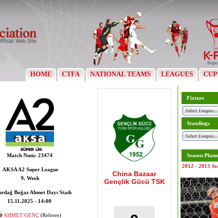
HOME
CTFA
NATIONAL TEAMS
LEAGUES
CUP
Fixture
Standings
Match Num:
23474
Season Plann
2012 - 2013 Se
AKSA A2 Super League
China Bazaar
9. Week
Gençlik Gücü TSK
ırdağ Boğaz Ahmet Dayı Stadı
15.11.2025 - 14:00
AHMET GENÇ
(Referee)