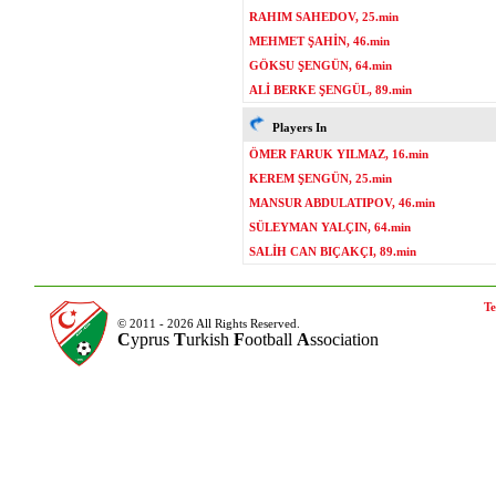
RAHIM SAHEDOV, 25.min
MEHMET ŞAHİN, 46.min
GÖKSU ŞENGÜN, 64.min
ALİ BERKE ŞENGÜL, 89.min
Players In
ÖMER FARUK YILMAZ, 16.min
KEREM ŞENGÜN, 25.min
MANSUR ABDULATIPOV, 46.min
SÜLEYMAN YALÇIN, 64.min
SALİH CAN BIÇAKÇI, 89.min
Te
© 2011 - 2026 All Rights Reserved.
C
yprus
T
urkish
F
ootball
A
ssociation