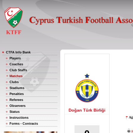
CTFA Info Bank
Players
Coaches
Club Staffs
Matches
Clubs
Stadiums
Penalties
Referees
Observers
Doğan Türk Birliği
Status
Ağ
Instructions
Forms - Contracts