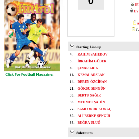
0
I
EY
A
CA
Starting Line-up
4.
RAHIM SAHEDOV
5.
İBRAHİM GÜDER
8.
ÇINAR ARIK
11.
KEMAL ARSLAN
14.
DEREN ÖZCİHAN
21.
GÖKSU ŞENGÜN
30.
BERTU SAĞIR
33.
MEHMET ŞAHİN
77.
SAMİ ONUR KONAÇ
80.
ALİ BERKE ŞENGÜL
88.
BUĞRA ULUĞ
Substitutes