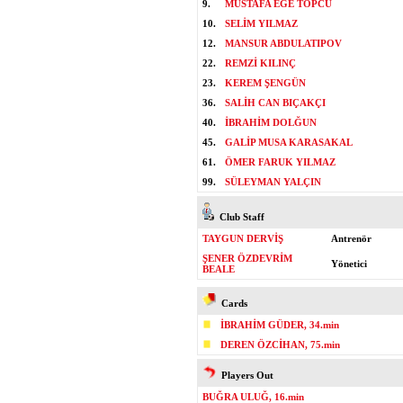
9.
MUSTAFA EGE TOPCU
10.
SELİM YILMAZ
12.
MANSUR ABDULATIPOV
22.
REMZİ KILINÇ
23.
KEREM ŞENGÜN
36.
SALİH CAN BIÇAKÇI
40.
İBRAHİM DOLĞUN
45.
GALİP MUSA KARASAKAL
61.
ÖMER FARUK YILMAZ
99.
SÜLEYMAN YALÇIN
Club Staff
TAYGUN DERVİŞ
Antrenör
ŞENER ÖZDEVRİM
Yönetici
BEALE
Cards
İBRAHİM GÜDER, 34.min
DEREN ÖZCİHAN, 75.min
Players Out
BUĞRA ULUĞ, 16.min