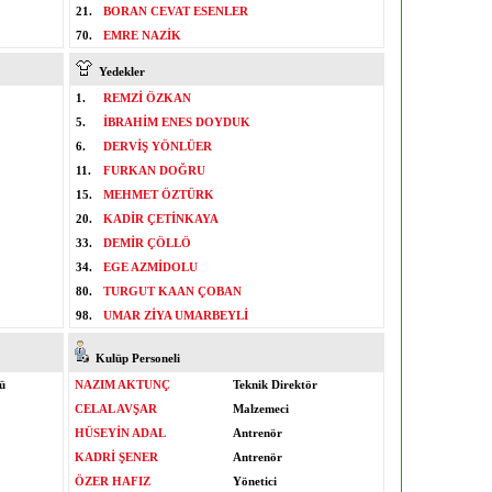
21.
BORAN CEVAT ESENLER
70.
EMRE NAZİK
Yedekler
1.
REMZİ ÖZKAN
5.
İBRAHİM ENES DOYDUK
6.
DERVİŞ YÖNLÜER
11.
FURKAN DOĞRU
15.
MEHMET ÖZTÜRK
20.
KADİR ÇETİNKAYA
33.
DEMİR ÇÖLLÖ
34.
EGE AZMİDOLU
80.
TURGUT KAAN ÇOBAN
98.
UMAR ZİYA UMARBEYLİ
Kulüp Personeli
ü
NAZIM AKTUNÇ
Teknik Direktör
CELAL AVŞAR
Malzemeci
HÜSEYİN ADAL
Antrenör
KADRİ ŞENER
Antrenör
ÖZER HAFIZ
Yönetici