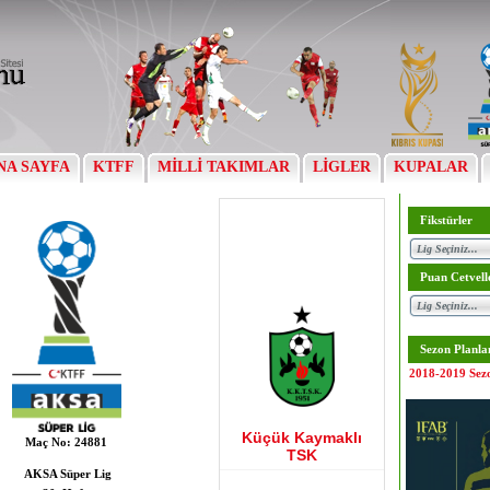
NA SAYFA
KTFF
MİLLİ TAKIMLAR
LİGLER
KUPALAR
Fikstürler
Puan Cetvell
Sezon Planla
2018-2019 Sez
Küçük Kaymaklı
Maç No:
24881
TSK
AKSA Süper Lig