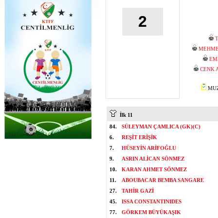
2
MEHME
EM
CENK 
MUZA
İlk 11
84.
SÜLEYMAN ÇAMLICA (GK)(C)
6.
REŞİT ERİŞİK
7.
HÜSEYİN ARİFOĞLU
9.
ASRIN ALİCAN SÖNMEZ
10.
KARAN AHMET SÖNMEZ
11.
ABOUBACAR BEMBA SANGARE
27.
TAHİR GAZİ
45.
ISSA CONSTANTINIDES
77.
GÖRKEM BÜYÜKAŞIK