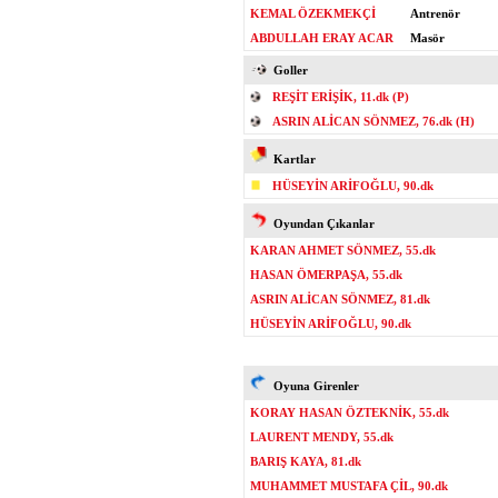
KEMAL ÖZEKMEKÇİ
Antrenör
ABDULLAH ERAY ACAR
Masör
Goller
REŞİT ERİŞİK, 11.dk (P)
ASRIN ALİCAN SÖNMEZ, 76.dk (H)
Kartlar
HÜSEYİN ARİFOĞLU, 90.dk
Oyundan Çıkanlar
KARAN AHMET SÖNMEZ, 55.dk
HASAN ÖMERPAŞA, 55.dk
ASRIN ALİCAN SÖNMEZ, 81.dk
HÜSEYİN ARİFOĞLU, 90.dk
Oyuna Girenler
KORAY HASAN ÖZTEKNİK, 55.dk
LAURENT MENDY, 55.dk
BARIŞ KAYA, 81.dk
MUHAMMET MUSTAFA ÇİL, 90.dk