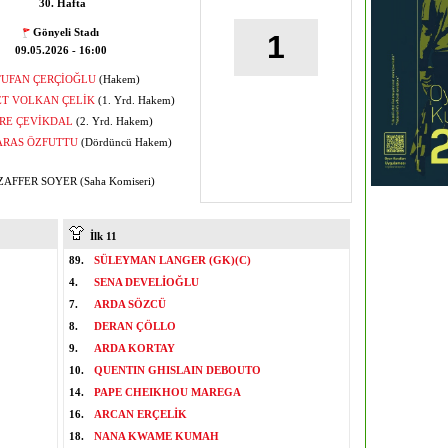
30. Hafta
Gönyeli Stadı
1
09.05.2026 - 16:00
TUFAN ÇERÇİOĞLU
(Hakem)
T VOLKAN ÇELİK
(1. Yrd. Hakem)
RE ÇEVİKDAL
(2. Yrd. Hakem)
ARAS ÖZFUTTU
(Dördüncü Hakem)
FFER SOYER (Saha Komiseri)
İlk 11
89.
SÜLEYMAN LANGER (GK)(C)
4.
SENA DEVELİOĞLU
7.
ARDA SÖZCÜ
8.
DERAN ÇÖLLO
9.
ARDA KORTAY
10.
QUENTIN GHISLAIN DEBOUTO
14.
PAPE CHEIKHOU MAREGA
16.
ARCAN ERÇELİK
18.
NANA KWAME KUMAH