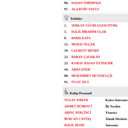
86.
HASAN ÖMERPAŞA
97.
ALAATTİN YAVUZ
Yedekler
1.
SERKAN UĞURLUŞANLITÜRK
5.
HALİL İBRAHİM UÇAR
8.
BARIŞ KAYA
15.
MURAT ÖLÇER
19.
LAURENT MENDY
22.
BARAN ÇALIŞKAN
23.
KORAY HASAN ÖZTEKNİK
44.
ARDA ÖNER
88.
MUHAMMET MUSTAFA ÇİL
91.
ÖVGÜ İZCİ
Kulüp Personeli
TUGAY ATİKER
Kaleci Antrenör
AHMET DÜMENCİ
İlk Yardım
ARINÇ PERÇİNCİ
Yönetici
BURCAN CANTAŞ
Teknik Direktör
HALİL DENİZ
Antrenör