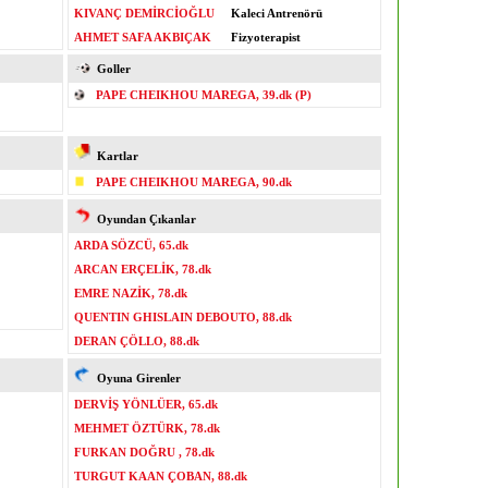
KIVANÇ DEMİRCİOĞLU
Kaleci Antrenörü
AHMET SAFA AKBIÇAK
Fizyoterapist
Goller
PAPE CHEIKHOU MAREGA, 39.dk (P)
Kartlar
PAPE CHEIKHOU MAREGA, 90.dk
Oyundan Çıkanlar
ARDA SÖZCÜ, 65.dk
ARCAN ERÇELİK, 78.dk
EMRE NAZİK, 78.dk
QUENTIN GHISLAIN DEBOUTO, 88.dk
DERAN ÇÖLLO, 88.dk
Oyuna Girenler
DERVİŞ YÖNLÜER, 65.dk
MEHMET ÖZTÜRK, 78.dk
FURKAN DOĞRU , 78.dk
TURGUT KAAN ÇOBAN, 88.dk