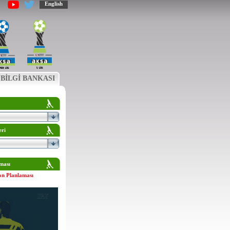
English
BİLGİ BANKASI
eri
ması
on Planlaması