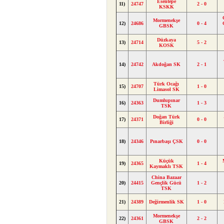
Esentepe
11)
24747
2 - 0
KSKK
Mormenekşe
12)
24686
0 - 4
GBSK
Düzkaya
13)
24714
5 - 2
KOSK
14)
24742
Akdoğan SK
2 - 1
Türk Ocağı
15)
24707
1 - 0
Limasol SK
Dumlupınar
16)
24363
1 - 3
TSK
Doğan Türk
17)
24371
0 - 0
Birliği
18)
24346
Pınarbaşı ÇSK
0 - 0
Küçük
19)
24365
1 - 4
Kaymaklı TSK
China Bazaar
20)
24415
Gençlik Gücü
1 - 2
TSK
21)
24389
Değirmenlik SK
1 - 0
Mormenekşe
22)
24361
2 - 2
GBSK