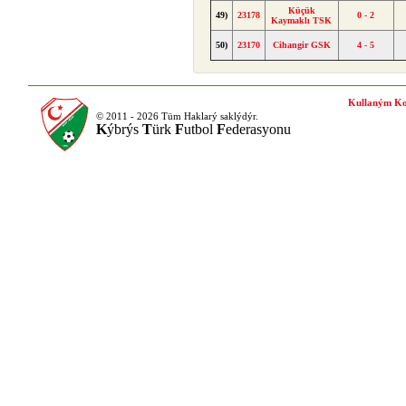
Küçük
49)
23178
0 - 2
Kaymaklı TSK
50)
23170
Cihangir GSK
4 - 5
Kullaným Ko
© 2011 - 2026 Tüm Haklarý saklýdýr.
K
ýbrýs
T
ürk
F
utbol
F
ederasyonu