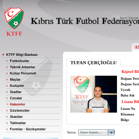
A
KTFF Bilgi Bankası
Futbolcular
TUFAN ÇERÇİOĞLU
Teknik Adamlar
Kişisel Bi
Kulüp Personeli
Doğum Yeri
Maçlar
Doğum Tari
Kulüpler
Uyruk
Stadlar
Baba Adı
Cezalar
Lisans Bil
Hakemler
Lisans No
Gözlemciler
Klasman
Statüler
Bölge
Talimatlar
Formlar - Sözleşmeler
Sezon: