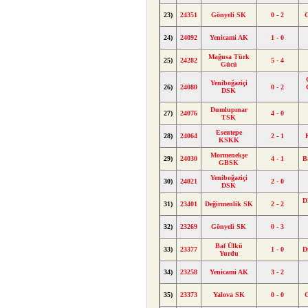
23)
24351
Gönyeli SK
0 - 2
24)
24092
Yenicami AK
1 - 0
Mağusa Türk
25)
24282
5 - 4
Gücü
Yeniboğaziçi
26)
24080
0 - 2
DSK
Dumlupınar
27)
24076
4 - 0
TSK
Esentepe
28)
24064
2 - 1
KSKK
Mormenekşe
29)
24030
4 - 1
B
GBSK
Yeniboğaziçi
30)
24021
2 - 0
DSK
D
31)
23401
Değirmenlik SK
2 - 2
32)
23269
Gönyeli SK
0 - 3
Baf Ülkü
33)
23377
1 - 0
D
Yurdu
34)
23258
Yenicami AK
3 - 2
35)
23373
Yalova SK
0 - 0
G