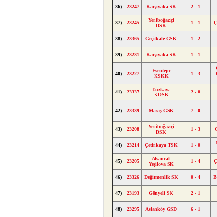
36)
23247
Karşıyaka SK
2 - 1
Yeniboğaziçi
37)
23245
1 - 1
Ç
DSK
38)
23365
Geçitkale GSK
1 - 2
39)
23231
Karşıyaka SK
1 - 1
Esentepe
40)
23227
1 - 3
KSKK
Düzkaya
41)
23337
2 - 0
KOSK
42)
23339
Maraş GSK
7 - 0
Yeniboğaziçi
43)
23208
1 - 3
DSK
44)
23214
Çetinkaya TSK
1 - 0
Alsancak
45)
23205
1 - 4
Ç
Yeşilova SK
46)
23326
Değirmenlik SK
0 - 4
B
47)
23193
Gönyeli SK
2 - 1
48)
23295
Aslanköy GSD
6 - 1