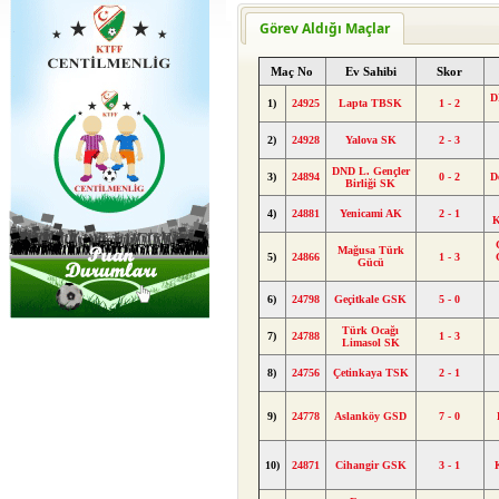
Görev Aldığı Maçlar
Maç No
Ev Sahibi
Skor
D
1)
24925
Lapta TBSK
1 - 2
2)
24928
Yalova SK
2 - 3
DND L. Gençler
3)
24894
0 - 2
D
Birliği SK
4)
24881
Yenicami AK
2 - 1
K
Mağusa Türk
5)
24866
1 - 3
Gücü
6)
24798
Geçitkale GSK
5 - 0
Türk Ocağı
7)
24788
1 - 3
Limasol SK
8)
24756
Çetinkaya TSK
2 - 1
9)
24778
Aslanköy GSD
7 - 0
10)
24871
Cihangir GSK
3 - 1