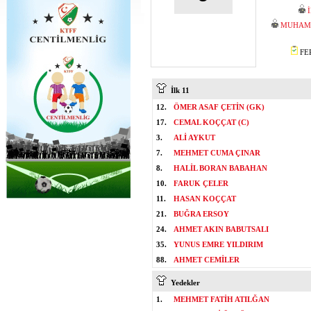
MUHAMM
FER
İlk 11
12.
ÖMER ASAF ÇETİN (GK)
17.
CEMAL KOÇÇAT (C)
3.
ALİ AYKUT
7.
MEHMET CUMA ÇINAR
8.
HALİL BORAN BABAHAN
10.
FARUK ÇELER
11.
HASAN KOÇÇAT
21.
BUĞRA ERSOY
24.
AHMET AKIN BABUTSALI
35.
YUNUS EMRE YILDIRIM
88.
AHMET CEMİLER
Yedekler
1.
MEHMET FATİH ATILĞAN