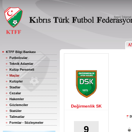
A
KTFF Bilgi Bankası
Futbolcular
Teknik Adamlar
Kulüp Personeli
Maçlar
Kulüpler
Stadlar
Cezalar
Hakemler
Gözlemciler
Değirmenlik SK
Statüler
D
Talimatlar
Formlar - Sözleşmeler
9