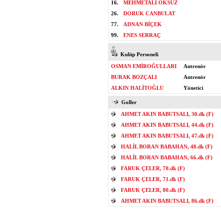
16.
MEHMETALİ ÖKSÜZ
26.
DORUK CANBULAT
77.
ADNAN BİÇEK
99.
ENES SERRAÇ
Kulüp Personeli
OSMAN EMİROĞULLARI
Antrenör
BURAK BOZÇALI
Antrenör
ALKIN HALİTOĞLU
Yönetici
Goller
AHMET AKIN BABUTSALI, 30.dk (F)
AHMET AKIN BABUTSALI, 44.dk (F)
AHMET AKIN BABUTSALI, 47.dk (F)
HALİL BORAN BABAHAN, 48.dk (F)
HALİL BORAN BABAHAN, 66.dk (F)
FARUK ÇELER, 70.dk (F)
FARUK ÇELER, 71.dk (F)
FARUK ÇELER, 80.dk (F)
AHMET AKIN BABUTSALI, 86.dk (F)