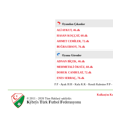
Oyundan Çıkanlar
ALİ AYKUT, 46.dk
HASAN KOÇÇAT, 60.dk
AHMET CEMİLER, 72.dk
BUĞRA ERSOY, 76.dk
Oyuna Girenler
ADNAN BİÇEK, 46.dk
MEHMETALİ ÖKSÜZ, 60.dk
DORUK CANBULAT, 72.dk
ENES SERRAÇ, 76.dk
F:F - Ayak H:H - Kafa K:K - Kendi Kalesine P:P - P
Kullaným Ko
© 2011 - 2026 Tüm Haklarý saklýdýr.
K
ýbrýs
T
ürk
F
utbol
F
ederasyonu