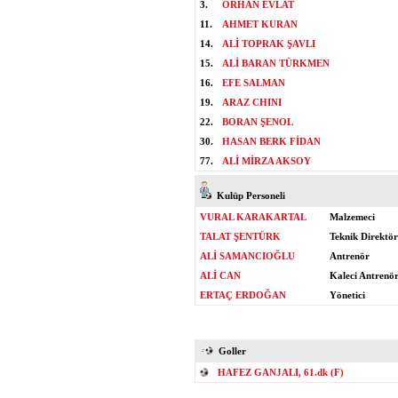
3.
ORHAN EVLAT
11.
AHMET KURAN
14.
ALİ TOPRAK ŞAVLI
15.
ALİ BARAN TÜRKMEN
16.
EFE SALMAN
19.
ARAZ CHINI
22.
BORAN ŞENOL
30.
HASAN BERK FİDAN
77.
ALİ MİRZA AKSOY
Kulüp Personeli
VURAL KARAKARTAL
Malzemeci
TALAT ŞENTÜRK
Teknik Direktör
ALİ SAMANCIOĞLU
Antrenör
ALİ CAN
Kaleci Antrenö
ERTAÇ ERDOĞAN
Yönetici
Goller
HAFEZ GANJALI, 61.dk (F)