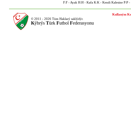
F:F - Ayak H:H - Kafa K:K - Kendi Kalesine P:P - P
Kullaným Ko
© 2011 - 2026 Tüm Haklarý saklýdýr.
K
ýbrýs
T
ürk
F
utbol
F
ederasyonu