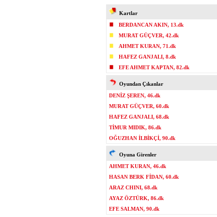
Kartlar
BERDANCAN AKIN, 13.dk
MURAT GÜÇVER, 42.dk
AHMET KURAN, 71.dk
HAFEZ GANJALI, 8.dk
EFE AHMET KAPTAN, 82.dk
Oyundan Çıkanlar
DENİZ ŞEREN, 46.dk
MURAT GÜÇVER, 60.dk
HAFEZ GANJALI, 68.dk
TİMUR MIDIK, 86.dk
OĞUZHAN İLBİKÇİ, 90.dk
Oyuna Girenler
AHMET KURAN, 46.dk
HASAN BERK FİDAN, 60.dk
ARAZ CHINI, 68.dk
AYAZ ÖZTÜRK, 86.dk
EFE SALMAN, 90.dk