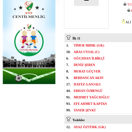
YU
ALİ 
İlk 11
1.
TİMUR MIDIK (GK)
10.
ARAS UYSAL (C)
6.
OĞUZHAN İLBİKÇİ
7.
DENİZ ŞEREN
8.
MURAT GÜÇVER
9.
BERDANCAN AKIN
17.
HAFEZ GANJALI
44.
ERHAN ÖZBENGÜ
91.
MEHMET YAĞCIOĞLU
93.
EFE AHMET KAPTAN
99.
TANER ŞEVKİ
Yedekler
12.
AYAZ ÖZTÜRK (GK)