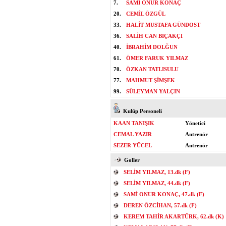
7.
SAMİ ONUR KONAÇ
20.
CEMİL ÖZGÜL
33.
HALİT MUSTAFA GÜNDOST
36.
SALİH CAN BIÇAKÇI
40.
İBRAHİM DOLĞUN
61.
ÖMER FARUK YILMAZ
70.
ÖZKAN TATLISULU
77.
MAHMUT ŞİMŞEK
99.
SÜLEYMAN YALÇIN
Kulüp Personeli
KAAN TANIŞIK
Yönetici
CEMAL YAZIR
Antrenör
SEZER YÜCEL
Antrenör
Goller
SELİM YILMAZ, 13.dk (F)
SELİM YILMAZ, 44.dk (F)
SAMİ ONUR KONAÇ, 47.dk (F)
DEREN ÖZCİHAN, 57.dk (F)
KEREM TAHİR AKARTÜRK, 62.dk (K)