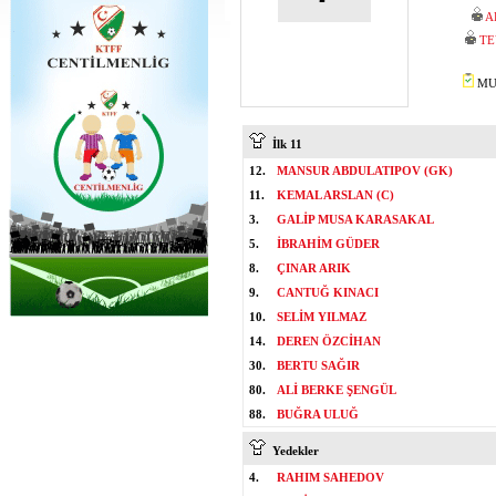
A
TE
MUS
İlk 11
12.
MANSUR ABDULATIPOV (GK)
11.
KEMAL ARSLAN (C)
3.
GALİP MUSA KARASAKAL
5.
İBRAHİM GÜDER
8.
ÇINAR ARIK
9.
CANTUĞ KINACI
10.
SELİM YILMAZ
14.
DEREN ÖZCİHAN
30.
BERTU SAĞIR
80.
ALİ BERKE ŞENGÜL
88.
BUĞRA ULUĞ
Yedekler
4.
RAHIM SAHEDOV