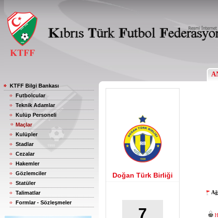
A
KTFF Bilgi Bankası
Futbolcular
Teknik Adamlar
Kulüp Personeli
Maçlar
Kulüpler
Stadlar
Cezalar
Hakemler
Gözlemciler
Doğan Türk Birliği
Statüler
Ağ
Talimatlar
Formlar - Sözleşmeler
7
H