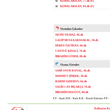
KEMAL ARSLAN, 77.dk (F)
KEMAL ARSLAN, 84.dk (F)
Oyundan Çıkanlar
SELİM YILMAZ, 46.dk
GALİP MUSA KARASAKAL, 58.dk
DEREN ÖZCİHAN, 66.dk
CANTUĞ KINACI, 78.dk
İBRAHİM GÜDER, 80.dk
Oyuna Girenler
SAMİ ONUR KONAÇ, 46.dk
MAHMUT ŞİMŞEK, 58.dk
RAHIM SAHEDOV, 66.dk
SALİH CAN BIÇAKÇI, 78.dk
İBRAHİM DOLĞUN, 80.dk
F:F - Ayak H:H - Kafa K:K - Kendi Kalesine P:P - P
Kullaným Ko