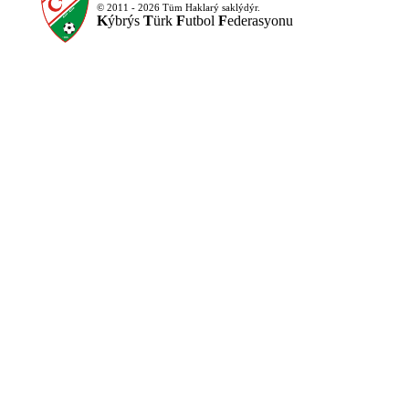
© 2011 - 2026 Tüm Haklarý saklýdýr.
K
ýbrýs
T
ürk
F
utbol
F
ederasyonu