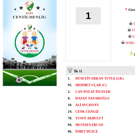
Girn
1
Y
E
SERK
B
İlk 11
1.
HÜSEYİN ERKAN TUTUŞ (GK)
95.
MEHMET UÇAR (C)
2.
CAN POLAT İNCELER
8.
HASAN YANAROĞLU
10.
ALİ AVCISOYU
24.
CENK CENGİZ
78.
YUSUF AKBULUT
94.
MUSTAFA ERCAN
96.
İSMET DÜZCE