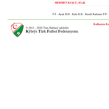
MEHMET KUŞCU, 83.dk
F:F - Ayak H:H - Kafa K:K - Kendi Kalesine P:P - P
Kullaným Ko
© 2011 - 2026 Tüm Haklarý saklýdýr.
K
ýbrýs
T
ürk
F
utbol
F
ederasyonu