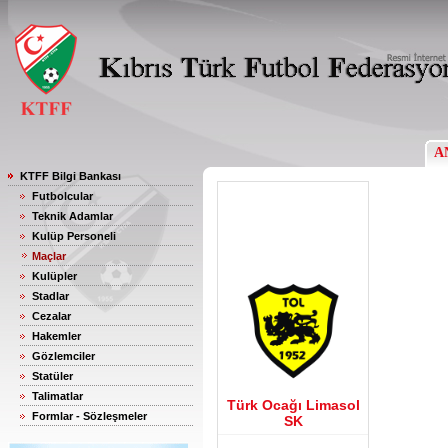
A
KTFF Bilgi Bankası
Futbolcular
Teknik Adamlar
Kulüp Personeli
Maçlar
Kulüpler
Stadlar
Cezalar
Hakemler
Gözlemciler
Statüler
Talimatlar
Türk Ocağı Limasol
Formlar - Sözleşmeler
SK