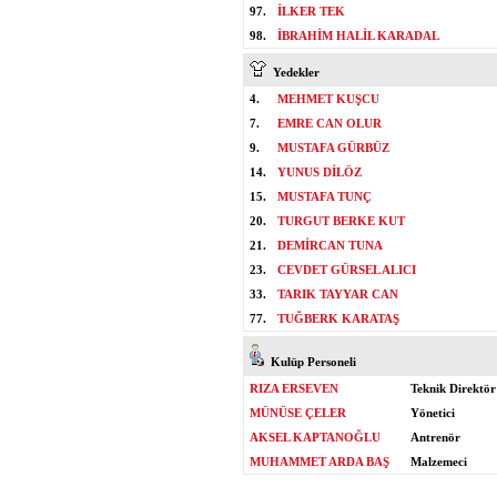
97.
İLKER TEK
98.
İBRAHİM HALİL KARADAL
Yedekler
4.
MEHMET KUŞCU
7.
EMRE CAN OLUR
9.
MUSTAFA GÜRBÜZ
14.
YUNUS DİLÖZ
15.
MUSTAFA TUNÇ
20.
TURGUT BERKE KUT
21.
DEMİRCAN TUNA
23.
CEVDET GÜRSEL ALICI
33.
TARIK TAYYAR CAN
77.
TUĞBERK KARATAŞ
Kulüp Personeli
RIZA ERSEVEN
Teknik Direktör
MÜNÜSE ÇELER
Yönetici
AKSEL KAPTANOĞLU
Antrenör
MUHAMMET ARDA BAŞ
Malzemeci