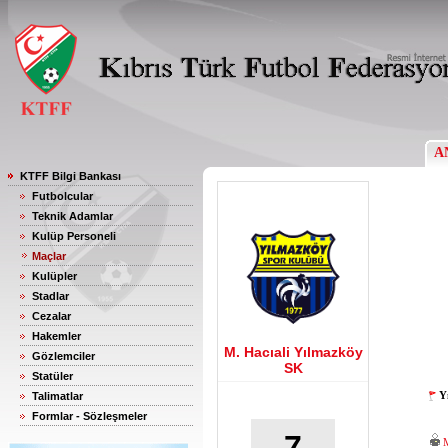
A
KTFF Bilgi Bankası
Futbolcular
Teknik Adamlar
Kulüp Personeli
Maçlar
Kulüpler
Stadlar
Cezalar
Hakemler
M. Hacıali Yılmazköy
Gözlemciler
SK
Statüler
Y
Talimatlar
Formlar - Sözleşmeler
7