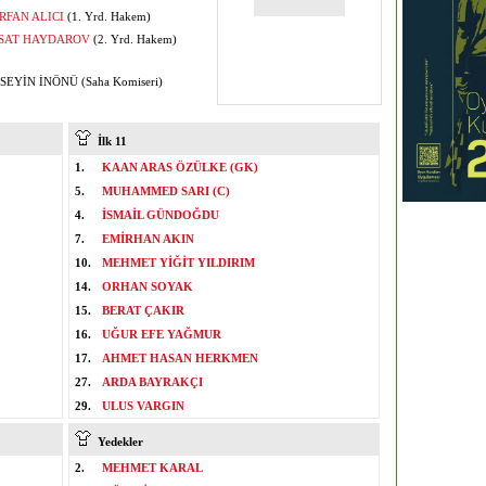
İRFAN ALICI
(1. Yrd. Hakem)
SAT HAYDAROV
(2. Yrd. Hakem)
EYİN İNÖNÜ (Saha Komiseri)
İlk 11
1.
KAAN ARAS ÖZÜLKE (GK)
5.
MUHAMMED SARI (C)
4.
İSMAİL GÜNDOĞDU
7.
EMİRHAN AKIN
10.
MEHMET YİĞİT YILDIRIM
14.
ORHAN SOYAK
15.
BERAT ÇAKIR
16.
UĞUR EFE YAĞMUR
17.
AHMET HASAN HERKMEN
27.
ARDA BAYRAKÇI
29.
ULUS VARGIN
Yedekler
2.
MEHMET KARAL