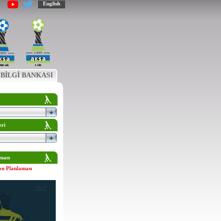
English
BİLGİ BANKASI
eri
ması
on Planlaması