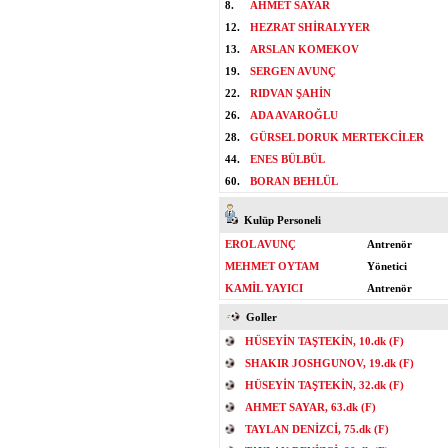
8.
AHMET SAYAR
12.
HEZRAT SHİRALYYER
13.
ARSLAN KOMEKOV
19.
SERGEN AVUNÇ
22.
RIDVAN ŞAHİN
26.
ADA AVAROĞLU
28.
GÜRSEL DORUK MERTEKCİLER
44.
ENES BÜLBÜL
60.
BORAN BEHLÜL
Kulüp Personeli
EROL AVUNÇ
Antrenör
MEHMET OYTAM
Yönetici
KAMİL YAYICI
Antrenör
Goller
HÜSEYİN TAŞTEKİN, 10.dk (F)
SHAKIR JOSHGUNOV, 19.dk (F)
HÜSEYİN TAŞTEKİN, 32.dk (F)
AHMET SAYAR, 63.dk (F)
TAYLAN DENİZCİ, 75.dk (F)