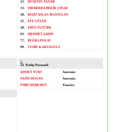
12.
HÜSEYİN YANAR
13.
EBUBERDA BEKİR ÇINAR
20.
REŞİT ASLAN BOZOĞLAN
25.
EFE GÜLER
28.
EREN ÖZTÜRK
63.
MEHMET ŞAHİN
77.
BUĞRA POLAT
99.
CEMİL KARZAOĞLU
Kulüp Personeli
AHMET YURT
Antrenör
YASİN DOĞAN
Antrenör
ÜMİD HERKMEN
Yönetici