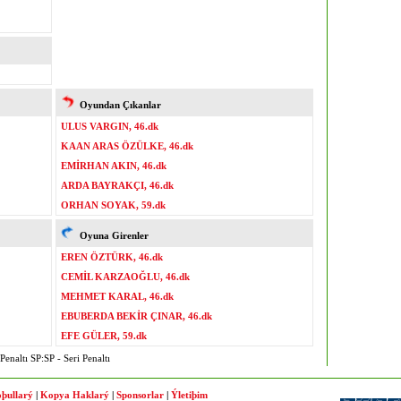
Oyundan Çıkanlar
ULUS VARGIN, 46.dk
KAAN ARAS ÖZÜLKE, 46.dk
EMİRHAN AKIN, 46.dk
ARDA BAYRAKÇI, 46.dk
ORHAN SOYAK, 59.dk
Oyuna Girenler
EREN ÖZTÜRK, 46.dk
CEMİL KARZAOĞLU, 46.dk
MEHMET KARAL, 46.dk
EBUBERDA BEKİR ÇINAR, 46.dk
EFE GÜLER, 59.dk
enaltı SP:SP - Seri Penaltı
þullarý
|
Kopya Haklarý
|
Sponsorlar
|
Ýletiþim