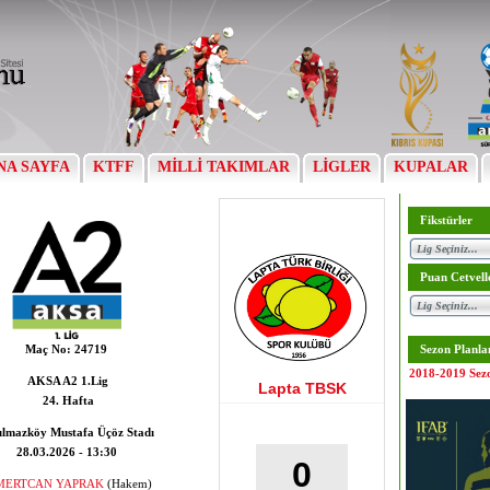
NA SAYFA
KTFF
MİLLİ TAKIMLAR
LİGLER
KUPALAR
Fikstürler
Puan Cetvell
Maç No:
24719
Sezon Planla
2018-2019 Sez
AKSA A2 1.Lig
Lapta TBSK
24. Hafta
ılmazköy Mustafa Üçöz Stadı
28.03.2026 - 13:30
0
MERTCAN YAPRAK
(Hakem)