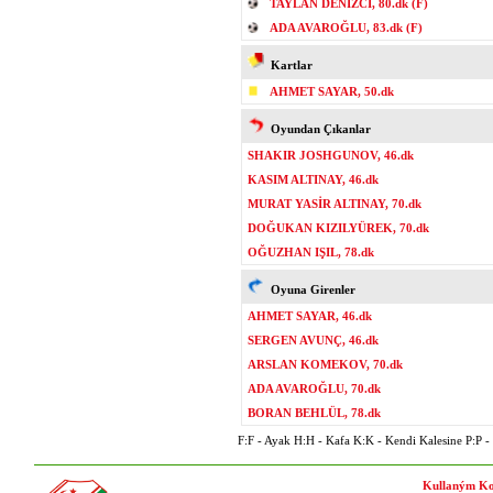
TAYLAN DENİZCİ, 80.dk (F)
ADA AVAROĞLU, 83.dk (F)
Kartlar
AHMET SAYAR, 50.dk
Oyundan Çıkanlar
SHAKIR JOSHGUNOV, 46.dk
KASIM ALTINAY, 46.dk
MURAT YASİR ALTINAY, 70.dk
DOĞUKAN KIZILYÜREK, 70.dk
OĞUZHAN IŞIL, 78.dk
Oyuna Girenler
AHMET SAYAR, 46.dk
SERGEN AVUNÇ, 46.dk
ARSLAN KOMEKOV, 70.dk
ADA AVAROĞLU, 70.dk
BORAN BEHLÜL, 78.dk
F:F - Ayak H:H - Kafa K:K - Kendi Kalesine P:P - P
Kullaným Ko