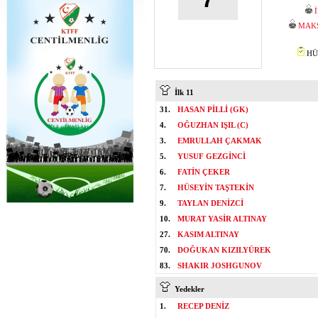
MAK
HÜS
İlk 11
31.
HASAN PİLLİ (GK)
4.
OĞUZHAN IŞIL (C)
3.
EMRULLAH ÇAKMAK
5.
YUSUF GEZGİNCİ
6.
FATİN ÇEKER
7.
HÜSEYİN TAŞTEKİN
9.
TAYLAN DENİZCİ
10.
MURAT YASİR ALTINAY
27.
KASIM ALTINAY
70.
DOĞUKAN KIZILYÜREK
83.
SHAKIR JOSHGUNOV
Yedekler
1.
RECEP DENİZ