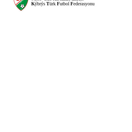
K
ýbrýs
T
ürk
F
utbol
F
ederasyonu