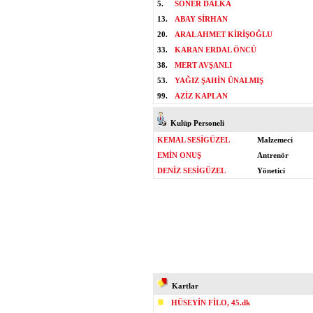
5.
SONER DALKA
13.
ABAY SİRHAN
20.
ARAL AHMET KİRİŞOĞLU
33.
KARAN ERDAL ÖNCÜ
38.
MERT AVŞANLI
53.
YAĞIZ ŞAHİN ÜNALMIŞ
99.
AZİZ KAPLAN
Kulüp Personeli
KEMAL SESİGÜZEL
Malzemeci
EMİN ONUŞ
Antrenör
DENİZ SESİGÜZEL
Yönetici
Kartlar
HÜSEYİN FİLO, 45.dk