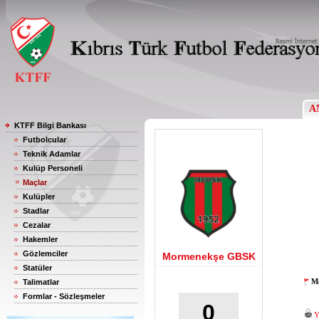
A
KTFF Bilgi Bankası
Futbolcular
Teknik Adamlar
Kulüp Personeli
Maçlar
Kulüpler
Stadlar
Cezalar
Hakemler
Gözlemciler
Mormenekşe GBSK
Statüler
Mo
Talimatlar
Formlar - Sözleşmeler
0
Y