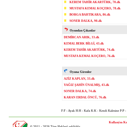
KEREM TAHİR AKARTÜRK, 70.dk
MUSTAFA KEMAL KOÇERO, 78.dk
BORGA BAHTIKARA, 86.dk
SONER DALKA, 90.dk
Oyundan Çıkanlar
DEMİRCAN ARIK, 33.dk
KEMAL BERK BİLGİ, 43.dk
KEREM TAHİR AKARTÜRK, 74.dk
MUSTAFA KEMAL KOÇERO, 76.dk
Oyuna Girenler
AZİZ KAPLAN, 33.dk
YAĞIZ ŞAHİN ÜNALMIŞ, 43.dk
SONER DALKA, 74.dk
KARAN ERDAL ÖNCÜ, 76.dk
F:F - Ayak H:H - Kafa K:K - Kendi Kalesine P:P - P
Kullaným Ko
© 2011 - 2026 Tüm Haklarý saklýdýr.