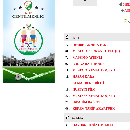
SİB
AH
A
İlk 11
1.
DEMİRCAN ARIK (GK)
80.
MUSTAFA FURKAN TOPÇU (C)
7.
MASSIMO AYDINLI
9.
BORGA BAHTIKARA
10.
MUSTAFA KEMAL KOÇERO
11.
HASAN KARA
17.
KEMAL BERK BİLGİ
19.
HÜSEYİN FİLO
22.
MUSTAFA KEMAL KOÇERO
27.
İBRAHİM BADEMLİ
66.
KEREM TAHİR AKARTÜRK
Yedekler
3.
HAYDAR DENİZ ORTAKCI