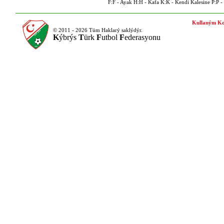
F:F - Ayak H:H - Kafa K:K - Kendi Kalesine P:P - P
Kullaným Ko
© 2011 - 2026 Tüm Haklarý saklýdýr.
K
ýbrýs
T
ürk
F
utbol
F
ederasyonu