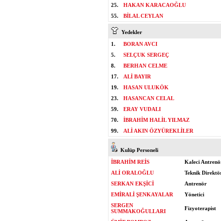
25.
HAKAN KARACAOĞLU
55.
BİLAL CEYLAN
Yedekler
1.
BORAN AVCI
5.
SELÇUK SERGEÇ
8.
BERHAN CELME
17.
ALİ BAYIR
19.
HASAN ULUKÖK
23.
HASANCAN CELAL
59.
ERAY VUDALI
70.
İBRAHİM HALİL YILMAZ
99.
ALİ AKIN ÖZYÜREKLİLER
Kulüp Personeli
İBRAHİM REİS
Kaleci Antrenö
ALİ ORALOĞLU
Teknik Direktö
SERKAN EKŞİCİ
Antrenör
EMİRALİ ŞENKAYALAR
Yönetici
SERGEN
Fizyoterapist
SUMMAKOĞULLARI