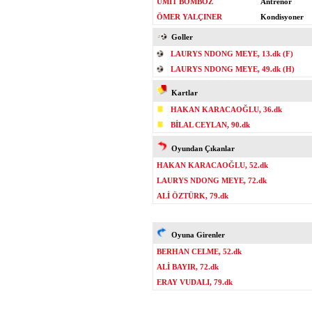
ÜMİT BOMBOZ
Antrenör
ÖMER YALÇINER
Kondisyoner
Goller
LAURYS NDONG MEYE, 13.dk (F)
LAURYS NDONG MEYE, 49.dk (H)
Kartlar
HAKAN KARACAOĞLU, 36.dk
BİLAL CEYLAN, 90.dk
Oyundan Çıkanlar
HAKAN KARACAOĞLU, 52.dk
LAURYS NDONG MEYE, 72.dk
ALİ ÖZTÜRK, 79.dk
Oyuna Girenler
BERHAN CELME, 52.dk
ALİ BAYIR, 72.dk
ERAY VUDALI, 79.dk