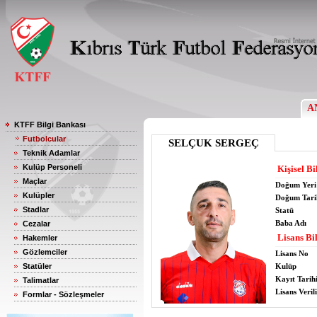
A
KTFF Bilgi Bankası
Futbolcular
SELÇUK SERGEÇ
Teknik Adamlar
Kulüp Personeli
Kişisel Bi
Maçlar
Doğum Yeri
Kulüpler
Doğum Tari
Stadlar
Statü
Baba Adı
Cezalar
Lisans Bil
Hakemler
Gözlemciler
Lisans No
Statüler
Kulüp
Kayıt Tarih
Talimatlar
Lisans Verili
Formlar - Sözleşmeler