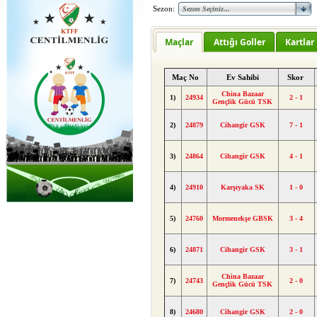
Sezon:
Maçlar
Attığı Goller
Kartlar
Maç No
Ev Sahibi
Skor
China Bazaar
1)
24934
2 - 1
Gençlik Gücü TSK
2)
24879
Cihangir GSK
7 - 1
3)
24864
Cihangir GSK
4 - 1
4)
24910
Karşıyaka SK
1 - 0
5)
24760
Mormenekşe GBSK
3 - 4
6)
24871
Cihangir GSK
3 - 1
China Bazaar
7)
24743
2 - 0
Gençlik Gücü TSK
8)
24680
Cihangir GSK
2 - 0