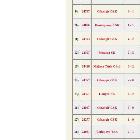
9)
24737
Cihangir GSK
0 - 1
10)
24676
Dumlupınar TSK
1 - 1
11)
24373
Cihangir GSK
4 - 2
12)
24367
Mesarya SK
2 - 5
13)
24416
Mağusa Türk Gücü
0 - 2
14)
24357
Cihangir GSK
2 - 0
15)
24351
Gönyeli SK
0 - 2
16)
24087
Cihangir GSK
3 - 0
17)
24277
Cihangir GSK
1 - 0
18)
24081
Çetinkaya TSK
2 - 1