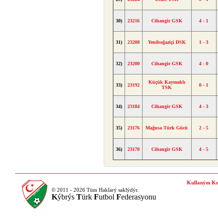
30)
23216
Cihangir GSK
4 - 1
31)
23208
Yeniboğaziçi DSK
1 - 3
32)
23200
Cihangir GSK
4 - 0
Küçük Kaymaklı
33)
23192
0 - 1
TSK
34)
23184
Cihangir GSK
4 - 3
35)
23176
Mağusa Türk Gücü
2 - 5
36)
23170
Cihangir GSK
4 - 5
Kullaným Ko
© 2011 - 2026 Tüm Haklarý saklýdýr.
K
ýbrýs
T
ürk
F
utbol
F
ederasyonu