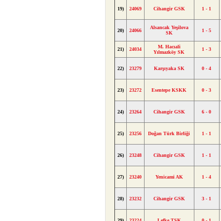
19)
24069
Cihangir GSK
1 - 1
Alsancak Yeşilova
20)
24066
1 - 5
SK
M. Hacıali
21)
24034
1 - 3
Yılmazköy SK
22)
23279
Karşıyaka SK
0 - 4
23)
23272
Esentepe KSKK
0 - 3
24)
23264
Cihangir GSK
6 - 0
25)
23256
Doğan Türk Birliği
1 - 1
26)
23248
Cihangir GSK
1 - 1
27)
23240
Yenicami AK
1 - 4
28)
23232
Cihangir GSK
3 - 1
29)
23224
Lefke TSK
0 - 1