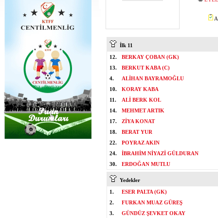
A
İlk 11
12.
BERKAY ÇOBAN (GK)
13.
BERKUT KABA (C)
4.
ALİHAN BAYRAMOĞLU
10.
KORAY KABA
11.
ALİ BERK KOL
14.
MEHMET ARTIK
17.
ZİYA KONAT
18.
BERAT YUR
22.
POYRAZ AKIN
24.
İBRAHİM NİYAZİ GÜLDURAN
30.
ERDOĞAN MUTLU
Yedekler
1.
ESER PALTA (GK)
2.
FURKAN MUAZ GÜREŞ
3.
GÜNDÜZ ŞEVKET OKAY