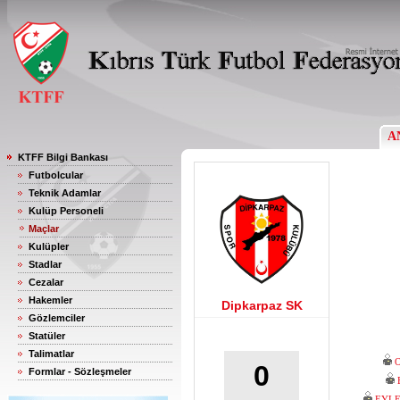
A
KTFF Bilgi Bankası
Futbolcular
Teknik Adamlar
Kulüp Personeli
Maçlar
Kulüpler
Stadlar
Cezalar
Hakemler
Dipkarpaz SK
Gözlemciler
Statüler
Talimatlar
0
Formlar - Sözleşmeler
EYLE