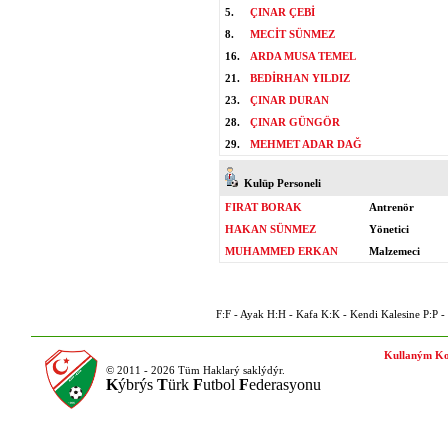
5.
ÇINAR ÇEBİ
8.
MECİT SÜNMEZ
16.
ARDA MUSA TEMEL
21.
BEDİRHAN YILDIZ
23.
ÇINAR DURAN
28.
ÇINAR GÜNGÖR
29.
MEHMET ADAR DAĞ
Kulüp Personeli
FIRAT BORAK
Antrenör
HAKAN SÜNMEZ
Yönetici
MUHAMMED ERKAN
Malzemeci
F:F - Ayak H:H - Kafa K:K - Kendi Kalesine P:P - P
Kullaným Ko
© 2011 - 2026 Tüm Haklarý saklýdýr.
K
ýbrýs
T
ürk
F
utbol
F
ederasyonu