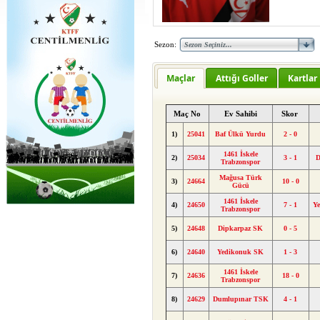
Sezon:
Maçlar
Attığı Goller
Kartlar
Maç No
Ev Sahibi
Skor
1)
25041
Baf Ülkü Yurdu
2 - 0
1461 İskele
2)
25034
3 - 1
D
Trabzonspor
Mağusa Türk
3)
24664
10 - 0
Gücü
1461 İskele
4)
24650
7 - 1
Y
Trabzonspor
5)
24648
Dipkarpaz SK
0 - 5
6)
24640
Yedikonuk SK
1 - 3
1461 İskele
7)
24636
18 - 0
Trabzonspor
8)
24629
Dumlupınar TSK
4 - 1