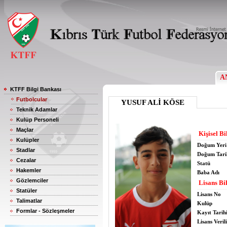
A
KTFF Bilgi Bankası
Futbolcular
YUSUF ALİ KÖSE
Teknik Adamlar
Kulüp Personeli
Maçlar
Kişisel Bi
Kulüpler
Doğum Yeri
Stadlar
Doğum Tari
Cezalar
Statü
Hakemler
Baba Adı
Gözlemciler
Lisans Bil
Statüler
Lisans No
Talimatlar
Kulüp
Formlar - Sözleşmeler
Kayıt Tarih
Lisans Verili