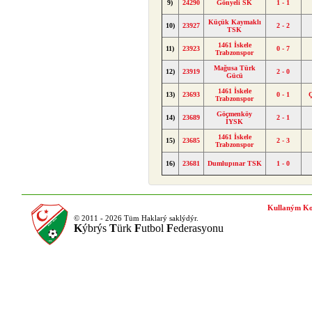
9)
24290
Gönyeli SK
1 - 1
Küçük Kaymaklı
10)
23927
2 - 2
TSK
1461 İskele
11)
23923
0 - 7
Trabzonspor
Mağusa Türk
12)
23919
2 - 0
Gücü
1461 İskele
13)
23693
0 - 1
Trabzonspor
Göçmenköy
14)
23689
2 - 1
İYSK
1461 İskele
15)
23685
2 - 3
Trabzonspor
16)
23681
Dumlupınar TSK
1 - 0
Kullaným Ko
© 2011 - 2026 Tüm Haklarý saklýdýr.
K
ýbrýs
T
ürk
F
utbol
F
ederasyonu