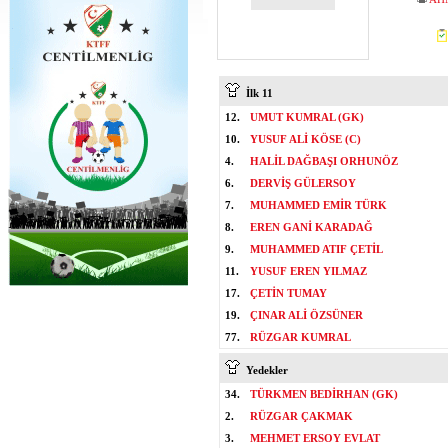
İlk 11
12.
UMUT KUMRAL (GK)
10.
YUSUF ALİ KÖSE (C)
4.
HALİL DAĞBAŞI ORHUNÖZ
6.
DERVİŞ GÜLERSOY
7.
MUHAMMED EMİR TÜRK
8.
EREN GANİ KARADAĞ
9.
MUHAMMED ATIF ÇETİL
11.
YUSUF EREN YILMAZ
17.
ÇETİN TUMAY
19.
ÇINAR ALİ ÖZSÜNER
77.
RÜZGAR KUMRAL
Yedekler
34.
TÜRKMEN BEDİRHAN (GK)
2.
RÜZGAR ÇAKMAK
3.
MEHMET ERSOY EVLAT