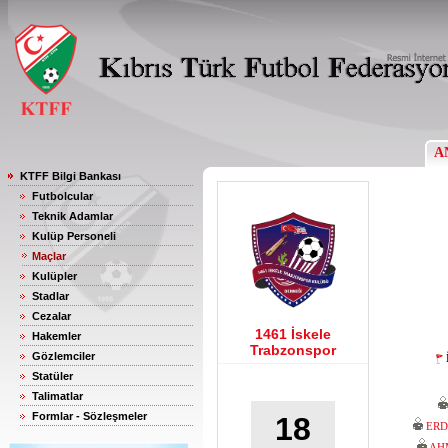
A
KTFF Bilgi Bankası
Futbolcular
Teknik Adamlar
Kulüp Personeli
Maçlar
Kulüpler
Stadlar
Cezalar
1461 İskele
Hakemler
Trabzonspor
Gözlemciler
Statüler
Talimatlar
Formlar - Sözleşmeler
18
ERD
AH