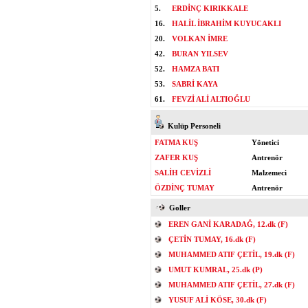
5.
ERDİNÇ KIRIKKALE
16.
HALİL İBRAHİM KUYUCAKLI
20.
VOLKAN İMRE
42.
BURAN YILSEV
52.
HAMZA BATI
53.
SABRİ KAYA
61.
FEVZİ ALİ ALTIOĞLU
Kulüp Personeli
FATMA KUŞ
Yönetici
ZAFER KUŞ
Antrenör
SALİH CEVİZLİ
Malzemeci
ÖZDİNÇ TUMAY
Antrenör
Goller
EREN GANİ KARADAĞ, 12.dk (F)
ÇETİN TUMAY, 16.dk (F)
MUHAMMED ATIF ÇETİL, 19.dk (F)
UMUT KUMRAL, 25.dk (P)
MUHAMMED ATIF ÇETİL, 27.dk (F)
YUSUF ALİ KÖSE, 30.dk (F)