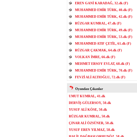
EREN GANİ KARADAĞ, 32.dk (F)
MUHAMMED EMİR TÜRK, 40.dk (F)
MUHAMMED EMİR TÜRK, 42.dk (F)
RÜZGAR KUMRAL, 47.dk (F)
MUHAMMED EMİR TÜRK, 49.dk (F)
MUHAMMED EMİR TÜRK, 53.dk (F)
MUHAMMED ATIF ÇETİL, 61.dk (F)
RÜZGAR ÇAKMAK, 64.dk (F)
VOLKAN İMRE, 66.dk (F)
MEHMET ERSOY EVLAT, 68.dk (F)
MUHAMMED EMİR TÜRK, 70.dk (F)
FEVZİ ALİ ALTIOĞLU, 72.dk (F)
Oyundan Çıkanlar
UMUT KUMRAL, 41.dk
DERVİŞ GÜLERSOY, 50.dk
YUSUF ALİ KÖSE, 50.dk
RÜZGAR KUMRAL, 50.dk
ÇINAR ALİ ÖZSÜNER, 50.dk
YUSUF EREN YILMAZ, 58.dk
HALİL DAĞBAŞI ORHUNÖZ, 58.dk