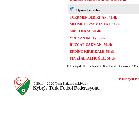
Oyuna Girenler
TÜRKMEN BEDİRHAN, 41.dk
MEHMET ERSOY EVLAT, 50.dk
SABRİ KAYA, 50.dk
VOLKAN İMRE, 50.dk
RÜZGAR ÇAKMAK, 50.dk
ERDİNÇ KIRIKKALE, 58.dk
FEVZİ ALİ ALTIOĞLU, 58.dk
F:F - Ayak H:H - Kafa K:K - Kendi Kalesine P:P - P
Kullaným Ko
© 2011 - 2026 Tüm Haklarý saklýdýr.
K
ýbrýs
T
ürk
F
utbol
F
ederasyonu