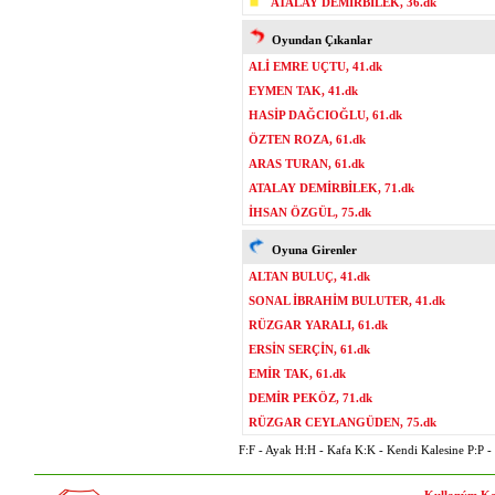
ATALAY DEMİRBİLEK, 36.dk
Oyundan Çıkanlar
ALİ EMRE UÇTU, 41.dk
EYMEN TAK, 41.dk
HASİP DAĞCIOĞLU, 61.dk
ÖZTEN ROZA, 61.dk
ARAS TURAN, 61.dk
ATALAY DEMİRBİLEK, 71.dk
İHSAN ÖZGÜL, 75.dk
Oyuna Girenler
ALTAN BULUÇ, 41.dk
SONAL İBRAHİM BULUTER, 41.dk
RÜZGAR YARALI, 61.dk
ERSİN SERÇİN, 61.dk
EMİR TAK, 61.dk
DEMİR PEKÖZ, 71.dk
RÜZGAR CEYLANGÜDEN, 75.dk
F:F - Ayak H:H - Kafa K:K - Kendi Kalesine P:P - P