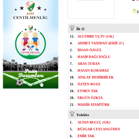
K
İlk 11
12.
ALİ EMRE UÇTU (GK)
4.
AHMET VIZHDAN ŞERİF (C)
2.
İHSAN ÖZGÜL
3.
HASİP DAĞCIOĞLU
7.
ARAS TURAN
9.
HASAN KORAMAZ
10.
ATALAY DEMİRBİLEK
11.
ÖZTEN ROZA
16.
EYMEN TAK
20.
ERGÜN ÖZKUL
21.
MAHİR ATAMTÜRK
Yedekler
1.
ALTAN BULUÇ (GK)
5.
RÜZGAR CEYLANGÜDEN
6.
EMİR TAK