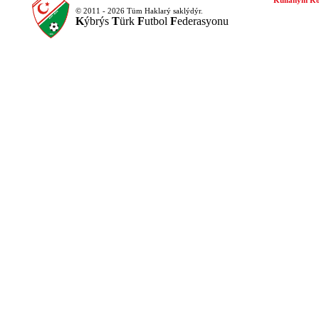
Kullaným Ko
© 2011 - 2026 Tüm Haklarý saklýdýr.
K
ýbrýs
T
ürk
F
utbol
F
ederasyonu