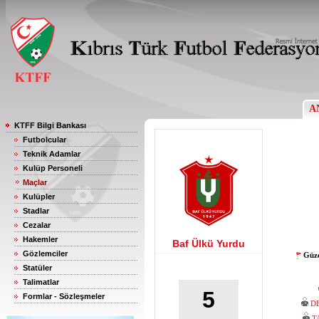
A
KTFF Bilgi Bankası
Futbolcular
Teknik Adamlar
Kulüp Personeli
Maçlar
Kulüpler
Stadlar
Cezalar
Hakemler
Baf Ülkü Yurdu
Gözlemciler
Güze
Statüler
Talimatlar
5
Formlar - Sözleşmeler
D
T