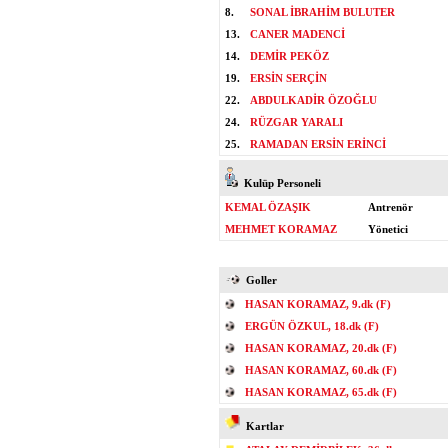
8.
SONAL İBRAHİM BULUTER
13.
CANER MADENCİ
14.
DEMİR PEKÖZ
19.
ERSİN SERÇİN
22.
ABDULKADİR ÖZOĞLU
24.
RÜZGAR YARALI
25.
RAMADAN ERSİN ERİNCİ
Kulüp Personeli
KEMAL ÖZAŞIK
Antrenör
MEHMET KORAMAZ
Yönetici
Goller
HASAN KORAMAZ, 9.dk (F)
ERGÜN ÖZKUL, 18.dk (F)
HASAN KORAMAZ, 20.dk (F)
HASAN KORAMAZ, 60.dk (F)
HASAN KORAMAZ, 65.dk (F)
Kartlar