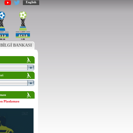
English
BİLGİ BANKASI
eri
ması
on Planlaması