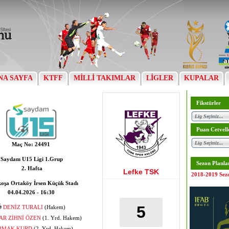
NA SAYFA
KTFF
MİLLİ TAKIMLAR
LİGLER
KUPALAR
Fikstürler
Puan Cetvell
Maç No:
24491
Saydam U15 Ligi 1.Grup
Sezon Planla
2. Hafta
Lefke TSK
2018-2019 Sez
koşa Ortaköy İrsen Küçük Stadı
04.04.2026 - 16:30
5
DENİZ TURALI
(Hakem)
AR ZİHNİ ÖZEN
(1. Yrd. Hakem)
RMAK KURD
(2. Yrd. Hakem)