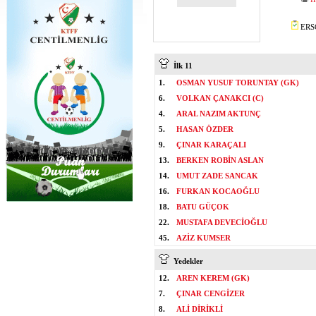
ERSO
İlk 11
1.
OSMAN YUSUF TORUNTAY (GK)
6.
VOLKAN ÇANAKCI (C)
4.
ARAL NAZIM AKTUNÇ
5.
HASAN ÖZDER
9.
ÇINAR KARAÇALI
13.
BERKEN ROBİN ASLAN
14.
UMUT ZADE SANCAK
16.
FURKAN KOCAOĞLU
18.
BATU GÜÇOK
22.
MUSTAFA DEVECİOĞLU
45.
AZİZ KUMSER
Yedekler
12.
AREN KEREM (GK)
7.
ÇINAR CENGİZER
8.
ALİ DİRİKLİ