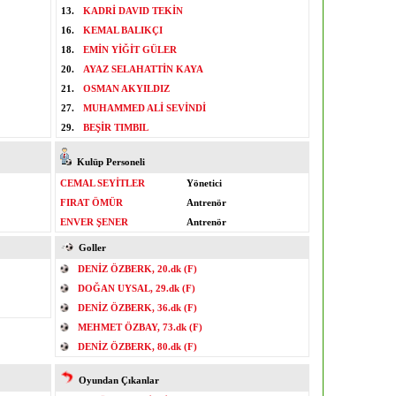
13.
KADRİ DAVID TEKİN
16.
KEMAL BALIKÇI
18.
EMİN YİĞİT GÜLER
20.
AYAZ SELAHATTİN KAYA
21.
OSMAN AKYILDIZ
27.
MUHAMMED ALİ SEVİNDİ
29.
BEŞİR TIMBIL
Kulüp Personeli
CEMAL SEYİTLER
Yönetici
FIRAT ÖMÜR
Antrenör
ENVER ŞENER
Antrenör
Goller
DENİZ ÖZBERK, 20.dk (F)
DOĞAN UYSAL, 29.dk (F)
DENİZ ÖZBERK, 36.dk (F)
MEHMET ÖZBAY, 73.dk (F)
DENİZ ÖZBERK, 80.dk (F)
Oyundan Çıkanlar