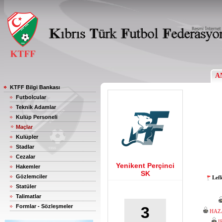
A
KTFF Bilgi Bankası
Futbolcular
Teknik Adamlar
Kulüp Personeli
Maçlar
Kulüpler
Stadlar
Cezalar
Yenikent Perçinci
Hakemler
SK
Gözlemciler
Lef
Statüler
Talimatlar
Formlar - Sözleşmeler
3
HAZ
I