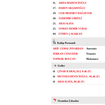
11.
ARDA MADENCİOĞLU
17.
DAREN AKŞAHOĞLU
19.
CEM MEHMET DAĞSEVER
20.
ÖZDEMİR GİRİTLİ
21.
ARAS KAYA
25.
OSMAN DEMİR VURAL
44.
EYMEN ÇALIŞKAN
Kulüp Personeli
ARİF CEMAL PINARDAN
Antrenör
SERKAN CENGİZER
Yönetici
TOPRAK BOLCAN
Malzemeci
Goller
ÇINAR KARAÇALI, 8.dk (F)
MUSTAFA DEVECİOĞLU, 46.dk (F)
ARAS KAYA, 80.dk (F)
Oyundan Çıkanlar