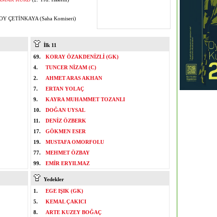
Y ÇETİNKAYA (Saha Komiseri)
İlk 11
69.
KORAY ÖZAKDENİZLİ (GK)
4.
TUNCER NİZAM (C)
2.
AHMET ARAS AKHAN
7.
ERTAN YOLAÇ
9.
KAYRA MUHAMMET TOZANLI
10.
DOĞAN UYSAL
11.
DENİZ ÖZBERK
17.
GÖKMEN ESER
19.
MUSTAFA OMORFOLU
77.
MEHMET ÖZBAY
99.
EMİR ERYILMAZ
Yedekler
1.
EGE IŞIK (GK)
5.
KEMAL ÇAKICI
8.
ARTE KUZEY BOĞAÇ