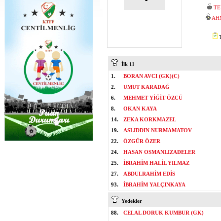
TE
AH
T
İlk 11
1.
BORAN AVCI (GK)(C)
2.
UMUT KARADAĞ
6.
MEHMET YİĞİT ÖZCÜ
8.
OKAN KAYA
14.
ZEKA KORKMAZEL
19.
ASLIDDIN NURMAMATOV
22.
ÖZGÜR ÖZER
24.
HASAN OSMANLIZADELER
25.
İBRAHİM HALİL YILMAZ
27.
ABDULRAHİM EDİS
93.
İBRAHİM YALÇINKAYA
Yedekler
88.
CELAL DORUK KUMBUR (GK)