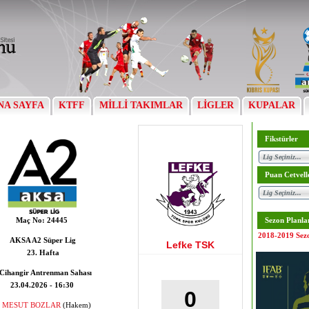
NA SAYFA
KTFF
MİLLİ TAKIMLAR
LİGLER
KUPALAR
Fikstürler
Puan Cetvell
Maç No:
24445
Sezon Planla
2018-2019 Sez
AKSA A2 Süper Lig
Lefke TSK
23. Hafta
Cihangir Antrenman Sahası
23.04.2026 - 16:30
0
MESUT BOZLAR
(Hakem)