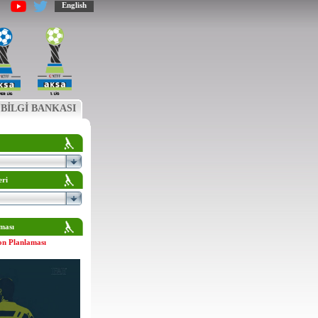
English
BİLGİ BANKASI
eri
ması
on Planlaması