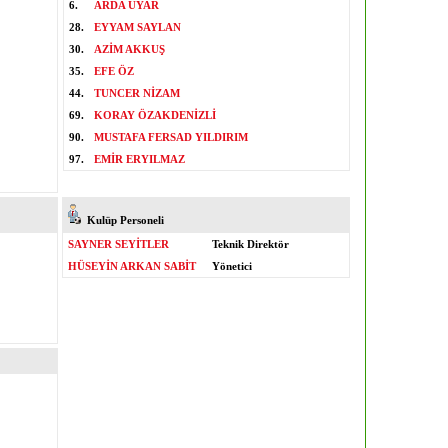
6.
ARDA UYAR
28.
EYYAM SAYLAN
30.
AZİM AKKUŞ
35.
EFE ÖZ
44.
TUNCER NİZAM
69.
KORAY ÖZAKDENİZLİ
90.
MUSTAFA FERSAD YILDIRIM
97.
EMİR ERYILMAZ
Kulüp Personeli
SAYNER SEYİTLER
Teknik Direktör
HÜSEYİN ARKAN SABİT
Yönetici