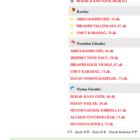
BURAK KAAN ÖZER, 88.dk (F)
Kartlar
ABDULRAHİM EDİS, 33.dk
İBRAHİM YALÇINKAYA, 67.dk
UMUT KARADAĞ, 70.dk
Oyundan Çıkanlar
ABDULRAHİM EDİS, 46.dk
MEHMET YİĞİT ÖZCÜ, 59.dk
İBRAHİM HALİL YILMAZ, 67.dk
UMUT KARADAĞ, 73.dk
HASAN OSMANLIZADELER , 73.dk
Oyuna Girenler
BURAK KAAN ÖZER, 46.dk
HASAN YAŞLAR, 59.dk
MUSTAFA KEMAL KIBRISLI, 67.dk
ALİ AKIN ÖZYÜREKLİLER, 73.dk
MUSTAFA KAYISICI, 73.dk
F:F - Ayak H:H - Kafa K:K - Kendi Kalesine P:P - P