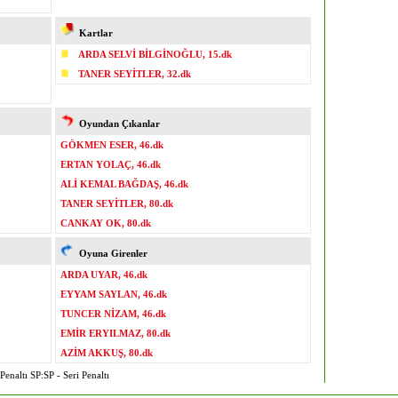
Kartlar
ARDA SELVİ BİLGİNOĞLU, 15.dk
TANER SEYİTLER, 32.dk
Oyundan Çıkanlar
GÖKMEN ESER, 46.dk
ERTAN YOLAÇ, 46.dk
ALİ KEMAL BAĞDAŞ, 46.dk
TANER SEYİTLER, 80.dk
CANKAY OK, 80.dk
Oyuna Girenler
ARDA UYAR, 46.dk
EYYAM SAYLAN, 46.dk
TUNCER NİZAM, 46.dk
EMİR ERYILMAZ, 80.dk
AZİM AKKUŞ, 80.dk
enaltı SP:SP - Seri Penaltı