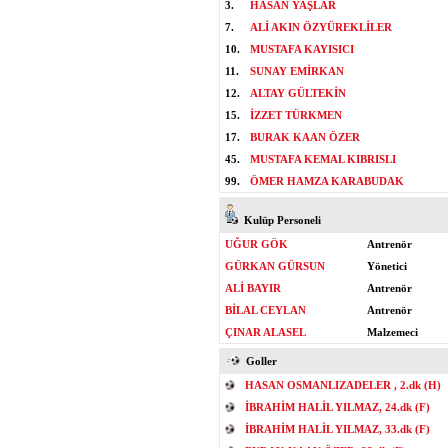
3.
HASAN YAŞLAR
7.
ALİ AKIN ÖZYÜREKLİLER
10.
MUSTAFA KAYISICI
11.
SUNAY EMİRKAN
12.
ALTAY GÜLTEKİN
15.
İZZET TÜRKMEN
17.
BURAK KAAN ÖZER
45.
MUSTAFA KEMAL KIBRISLI
99.
ÖMER HAMZA KARABUDAK
Kulüp Personeli
UĞUR GÖK
Antrenör
GÜRKAN GÜRSUN
Yönetici
ALİ BAYIR
Antrenör
BİLAL CEYLAN
Antrenör
ÇINAR ALASEL
Malzemeci
Goller
HASAN OSMANLIZADELER , 2.dk (H)
İBRAHİM HALİL YILMAZ, 24.dk (F)
İBRAHİM HALİL YILMAZ, 33.dk (F)