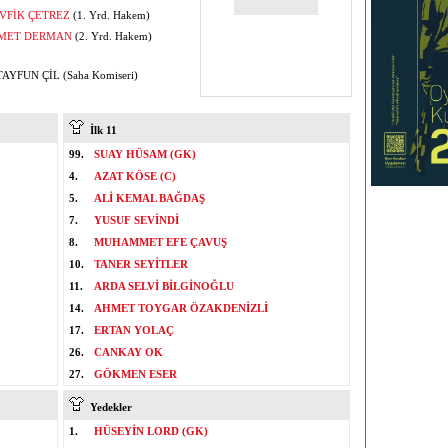
VFİK ÇETREZ
(1. Yrd. Hakem)
MET DERMAN
(2. Yrd. Hakem)
AYFUN ÇİL (Saha Komiseri)
İlk 11
99.
SUAY HÜSAM (GK)
4.
AZAT KÖSE (C)
5.
ALİ KEMAL BAĞDAŞ
7.
YUSUF SEVİNDİ
8.
MUHAMMET EFE ÇAVUŞ
10.
TANER SEYİTLER
11.
ARDA SELVİ BİLGİNOĞLU
14.
AHMET TOYGAR ÖZAKDENİZLİ
17.
ERTAN YOLAÇ
26.
CANKAY OK
27.
GÖKMEN ESER
Yedekler
1.
HÜSEYİN LORD (GK)