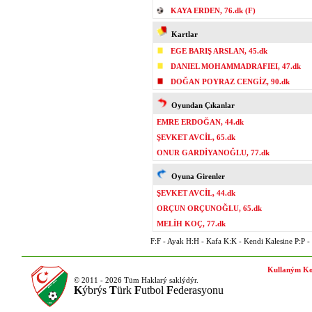
KAYA ERDEN, 76.dk (F)
Kartlar
EGE BARIŞ ARSLAN, 45.dk
DANIEL MOHAMMADRAFIEI, 47.dk
DOĞAN POYRAZ CENGİZ, 90.dk
Oyundan Çıkanlar
EMRE ERDOĞAN, 44.dk
ŞEVKET AVCİL, 65.dk
ONUR GARDİYANOĞLU, 77.dk
Oyuna Girenler
ŞEVKET AVCİL, 44.dk
ORÇUN ORÇUNOĞLU, 65.dk
MELİH KOÇ, 77.dk
F:F - Ayak H:H - Kafa K:K - Kendi Kalesine P:P - P
Kullaným Ko
© 2011 - 2026 Tüm Haklarý saklýdýr.
K
ýbrýs
T
ürk
F
utbol
F
ederasyonu