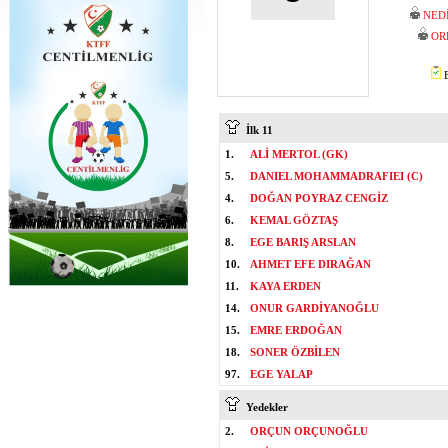
NED
OR
B
İlk 11
1.
ALİ MERTOL (GK)
5.
DANIEL MOHAMMADRAFIEI (C)
4.
DOĞAN POYRAZ CENGİZ
6.
KEMAL GÖZTAŞ
8.
EGE BARIŞ ARSLAN
10.
AHMET EFE DIRAĞAN
11.
KAYA ERDEN
14.
ONUR GARDİYANOĞLU
15.
EMRE ERDOĞAN
18.
SONER ÖZBİLEN
97.
EGE YALAP
Yedekler
2.
ORÇUN ORÇUNOĞLU