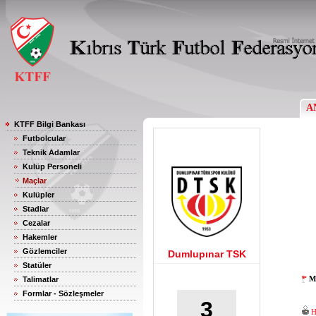
A
KTFF Bilgi Bankası
Futbolcular
Teknik Adamlar
Kulüp Personeli
Maçlar
Kulüpler
Stadlar
Cezalar
Hakemler
Gözlemciler
Dumlupınar TSK
Statüler
M
Talimatlar
Formlar - Sözleşmeler
3
H