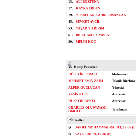
13.
ALİ BOZTUNA
17.
KAYRA ERDEN
19.
YUSUFCAN KADİR ERSANCAK
45.
ŞEVKET AVCİL
53.
YAŞAR YILDIRIM
61.
BİLAL BULUT YAVUZ
89.
MELİH KOÇ
Kulüp Personeli
HÜSEYİN PERALI
Malzemeci
MEHMET EMİN ZAİM
Teknik Direktör
ALPER GÜÇLÜCAN
Yönetici
YASİN KURT
Antrenör
HÜSEYİN GENEL
Antrenör
CHARLES OLUWAYAMI
Tercüman
OMOLE
Goller
DANIEL MOHAMMADRAFIEI, 12.dk (F
KAYA ERDEN, 16.dk (F)