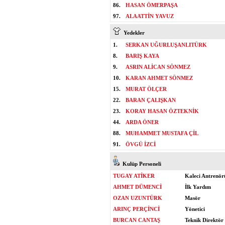
86.
HASAN ÖMERPAŞA
97.
ALAATTİN YAVUZ
Yedekler
1.
SERKAN UĞURLUŞANLITÜRK
8.
BARIŞ KAYA
9.
ASRIN ALİCAN SÖNMEZ
10.
KARAN AHMET SÖNMEZ
15.
MURAT ÖLÇER
22.
BARAN ÇALIŞKAN
23.
KORAY HASAN ÖZTEKNİK
44.
ARDA ÖNER
88.
MUHAMMET MUSTAFA ÇİL
91.
ÖVGÜ İZCİ
Kulüp Personeli
TUGAY ATİKER
Kaleci Antrenör
AHMET DÜMENCİ
İlk Yardım
OZAN UZUNTÜRK
Masör
ARINÇ PERÇİNCİ
Yönetici
BURCAN CANTAŞ
Teknik Direktör