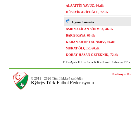
ALAATTİN YAVUZ, 60.dk
HÜSEYİN ARİFOĞLU, 72.dk
Oyuna Girenler
ASRIN ALİCAN SÖNMEZ, 46.dk
BARIŞ KAYA, 60.dk
KARAN AHMET SÖNMEZ, 60.dk
MURAT ÖLÇER, 60.dk
KORAY HASAN ÖZTEKNİK, 72.dk
F:F - Ayak H:H - Kafa K:K - Kendi Kalesine P:P - P
Kullaným Ko
© 2011 - 2026 Tüm Haklarý saklýdýr.
K
ýbrýs
T
ürk
F
utbol
F
ederasyonu