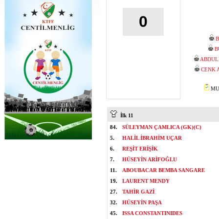
0
B
B
ABDUL
CENK 
MUS
İlk 11
84.
SÜLEYMAN ÇAMLICA (GK)(C)
5.
HALİL İBRAHİM UÇAR
6.
REŞİT ERİŞİK
7.
HÜSEYİN ARİFOĞLU
11.
ABOUBACAR BEMBA SANGARE
19.
LAURENT MENDY
27.
TAHİR GAZİ
32.
HÜSEYİN PAŞA
45.
ISSA CONSTANTINIDES