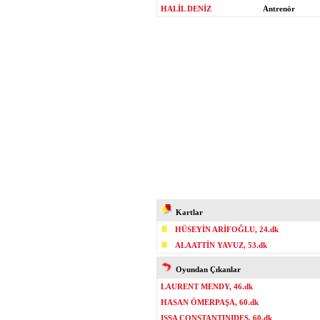
HALİL DENİZ
Antrenör
Kartlar
HÜSEYİN ARİFOĞLU, 24.dk
ALAATTİN YAVUZ, 53.dk
Oyundan Çıkanlar
LAURENT MENDY, 46.dk
HASAN ÖMERPAŞA, 60.dk
ISSA CONSTANTINIDES, 60.dk