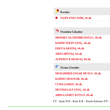
Kartlar
YASİN ENES ESİM, 20.dk
Oyundan Çıkanlar
MEHMET ALİ DEMİRCİOĞLU, 46.dk
KERİM TEKİN GENÇ, 46.dk
EREN KARATAŞ, 46.dk
ARDA MİNTAŞ, 66.dk
ALPEREN KARAKAŞ, 80.dk
Oyuna Girenler
MUHAMMED ENSAR MUTLU, 46.dk
KERİM CİHANGİR, 46.dk
CUMA ÇOBAN, 46.dk
MUSTAFA ALİ GENÇ, 66.dk
ABDULSAMET KOYUN, 80.dk
F:F - Ayak H:H - Kafa K:K - Kendi Kalesine P:P - P