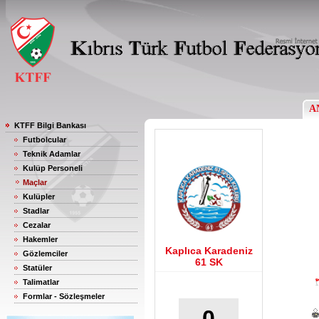
A
KTFF Bilgi Bankası
Futbolcular
Teknik Adamlar
Kulüp Personeli
Maçlar
Kulüpler
Stadlar
Cezalar
Hakemler
Kaplıca Karadeniz
Gözlemciler
61 SK
Statüler
Talimatlar
Formlar - Sözleşmeler
0