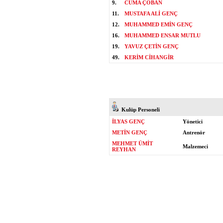
9.
CUMA ÇOBAN
11.
MUSTAFA ALİ GENÇ
12.
MUHAMMED EMİN GENÇ
16.
MUHAMMED ENSAR MUTLU
19.
YAVUZ ÇETİN GENÇ
49.
KERİM CİHANGİR
Kulüp Personeli
İLYAS GENÇ
Yönetici
METİN GENÇ
Antrenör
MEHMET ÜMİT
Malzemeci
REYHAN