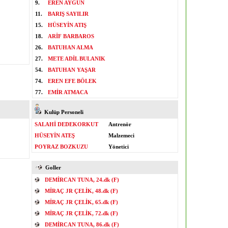
9.
EREN AYGÜN
11.
BARIŞ SAYILIR
15.
HÜSEYİN ATIŞ
18.
ARİF BARBAROS
26.
BATUHAN ALMA
27.
METE ADİL BULANIK
54.
BATUHAN YAŞAR
74.
EREN EFE BÖLEK
77.
EMİR ATMACA
Kulüp Personeli
SALAHİ DEDEKORKUT
Antrenör
HÜSEYİN ATEŞ
Malzemeci
POYRAZ BOZKUZU
Yönetici
Goller
DEMİRCAN TUNA, 24.dk (F)
MİRAÇ JR ÇELİK, 48.dk (F)
MİRAÇ JR ÇELİK, 65.dk (F)
MİRAÇ JR ÇELİK, 72.dk (F)
DEMİRCAN TUNA, 86.dk (F)