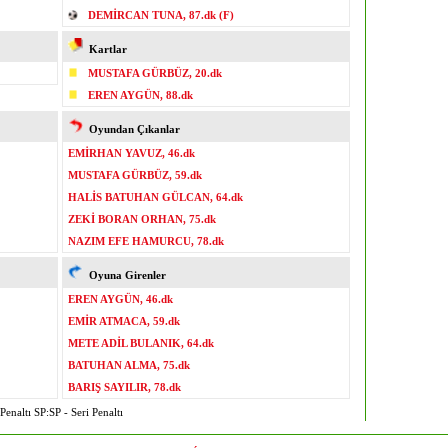
DEMİRCAN TUNA, 87.dk (F)
Kartlar
MUSTAFA GÜRBÜZ, 20.dk
EREN AYGÜN, 88.dk
Oyundan Çıkanlar
EMİRHAN YAVUZ, 46.dk
MUSTAFA GÜRBÜZ, 59.dk
HALİS BATUHAN GÜLCAN, 64.dk
ZEKİ BORAN ORHAN, 75.dk
NAZIM EFE HAMURCU, 78.dk
Oyuna Girenler
EREN AYGÜN, 46.dk
EMİR ATMACA, 59.dk
METE ADİL BULANIK, 64.dk
BATUHAN ALMA, 75.dk
BARIŞ SAYILIR, 78.dk
enaltı SP:SP - Seri Penaltı