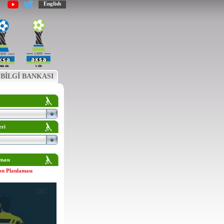
English
BİLGİ BANKASI
eri
ması
on Planlaması