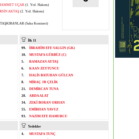
AMMET UÇAR
(1. Yrd. Hakem)
RSİN AKTAŞ
(2. Yrd. Hakem)
TAŞKIRANLAR (Saha Komiseri)
İlk 11
99.
İBRAHİM EFE SALGIN (GK)
10.
MUSTAFA GÜRBÜZ (C)
5.
RAMAZAN AYTAŞ
6.
KAAN ZEYTUNCU
7.
HALİS BATUHAN GÜLCAN
8.
MİRAÇ JR ÇELİK
21.
DEMİRCAN TUNA
28.
ARDA ALAT
34.
ZEKİ BORAN ORHAN
55.
EMİRHAN YAVUZ
93.
NAZIM EFE HAMURCU
Yedekler
4.
MUSTAFA TUNÇ