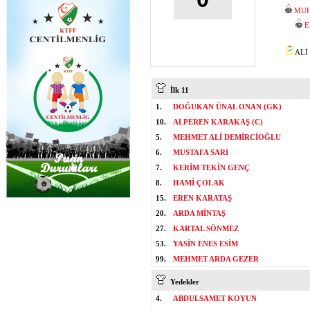
MUH
E
ALİ 
İlk 11
1.
DOĞUKAN ÜNAL ONAN (GK)
10.
ALPEREN KARAKAŞ (C)
5.
MEHMET ALİ DEMİRCİOĞLU
6.
MUSTAFA SARI
7.
KERİM TEKİN GENÇ
8.
HAMİ ÇOLAK
15.
EREN KARATAŞ
20.
ARDA MİNTAŞ
27.
KARTAL SÖNMEZ
53.
YASİN ENES ESİM
99.
MEHMET ARDA GEZER
Yedekler
4.
ABDULSAMET KOYUN