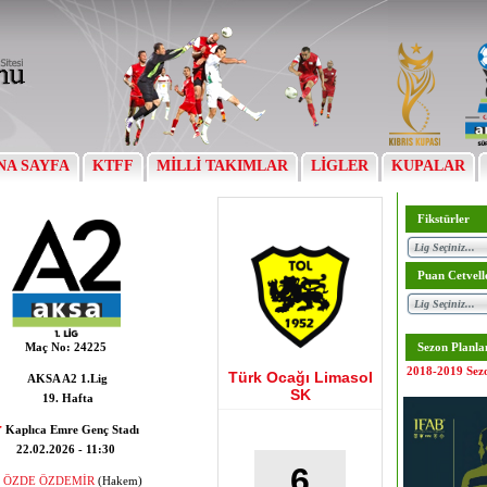
NA SAYFA
KTFF
MİLLİ TAKIMLAR
LİGLER
KUPALAR
Fikstürler
Puan Cetvell
Maç No:
24225
Sezon Planla
2018-2019 Sez
Türk Ocağı Limasol
AKSA A2 1.Lig
SK
19. Hafta
Kaplıca Emre Genç Stadı
22.02.2026 - 11:30
6
ÖZDE ÖZDEMİR
(Hakem)