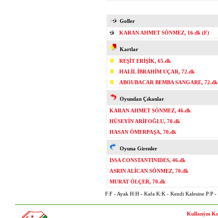
Goller
KARAN AHMET SÖNMEZ, 16.dk (F)
Kartlar
REŞİT ERİŞİK, 65.dk
HALİL İBRAHİM UÇAR, 72.dk
ABOUBACAR BEMBA SANGARE, 72.dk
Oyundan Çıkanlar
KARAN AHMET SÖNMEZ, 46.dk
HÜSEYİN ARİFOĞLU, 70.dk
HASAN ÖMERPAŞA, 70.dk
Oyuna Girenler
ISSA CONSTANTINIDES, 46.dk
ASRIN ALİCAN SÖNMEZ, 70.dk
MURAT ÖLÇER, 70.dk
F:F - Ayak H:H - Kafa K:K - Kendi Kalesine P:P - P
Kullaným Ko