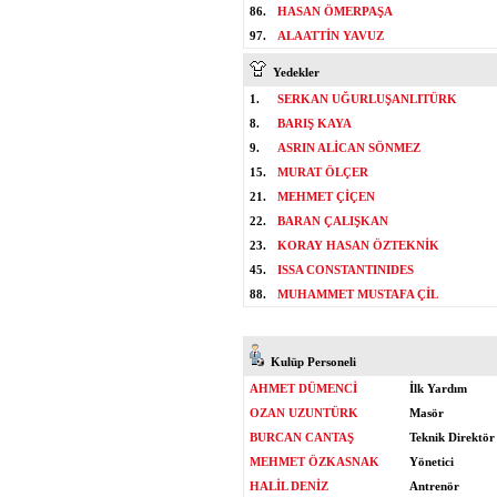
86.
HASAN ÖMERPAŞA
97.
ALAATTİN YAVUZ
Yedekler
1.
SERKAN UĞURLUŞANLITÜRK
8.
BARIŞ KAYA
9.
ASRIN ALİCAN SÖNMEZ
15.
MURAT ÖLÇER
21.
MEHMET ÇİÇEN
22.
BARAN ÇALIŞKAN
23.
KORAY HASAN ÖZTEKNİK
45.
ISSA CONSTANTINIDES
88.
MUHAMMET MUSTAFA ÇİL
Kulüp Personeli
AHMET DÜMENCİ
İlk Yardım
OZAN UZUNTÜRK
Masör
BURCAN CANTAŞ
Teknik Direktör
MEHMET ÖZKASNAK
Yönetici
HALİL DENİZ
Antrenör