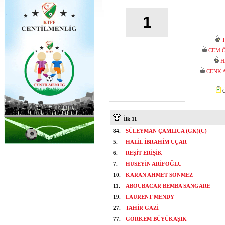
1
CEM 
H
CENK 
Ö
İlk 11
84.
SÜLEYMAN ÇAMLICA (GK)(C)
5.
HALİL İBRAHİM UÇAR
6.
REŞİT ERİŞİK
7.
HÜSEYİN ARİFOĞLU
10.
KARAN AHMET SÖNMEZ
11.
ABOUBACAR BEMBA SANGARE
19.
LAURENT MENDY
27.
TAHİR GAZİ
77.
GÖRKEM BÜYÜKAŞIK