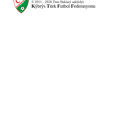
© 2011 - 2026 Tüm Haklarý saklýdýr.
K
ýbrýs
T
ürk
F
utbol
F
ederasyonu