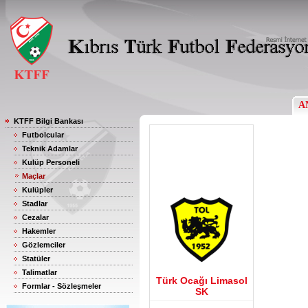
A
KTFF Bilgi Bankası
Futbolcular
Teknik Adamlar
Kulüp Personeli
Maçlar
Kulüpler
Stadlar
Cezalar
Hakemler
Gözlemciler
Statüler
Talimatlar
Türk Ocağı Limasol
Formlar - Sözleşmeler
SK