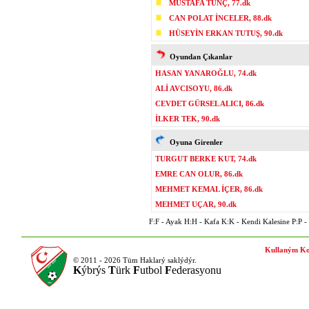
MUSTAFA TUNÇ, 77.dk
CAN POLAT İNCELER, 88.dk
HÜSEYİN ERKAN TUTUŞ, 90.dk
Oyundan Çıkanlar
HASAN YANAROĞLU, 74.dk
ALİ AVCISOYU, 86.dk
CEVDET GÜRSEL ALICI, 86.dk
İLKER TEK, 90.dk
Oyuna Girenler
TURGUT BERKE KUT, 74.dk
EMRE CAN OLUR, 86.dk
MEHMET KEMAL İÇER, 86.dk
MEHMET UÇAR, 90.dk
F:F - Ayak H:H - Kafa K:K - Kendi Kalesine P:P - P
Kullaným Ko
© 2011 - 2026 Tüm Haklarý saklýdýr.
K
ýbrýs
T
ürk
F
utbol
F
ederasyonu