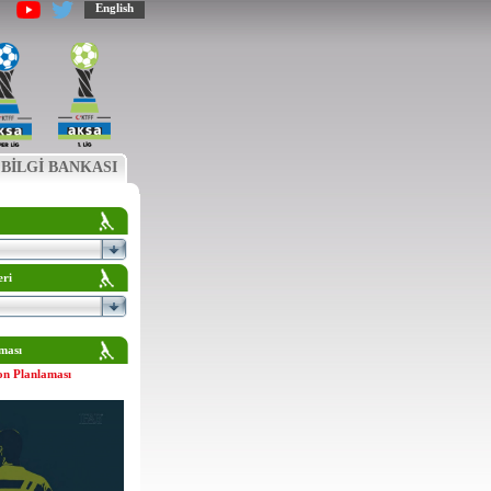
English
BİLGİ BANKASI
eri
ması
on Planlaması