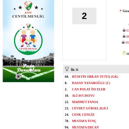
Girn
2
E
B
F
Mİ
İlk 11
68.
HÜSEYİN ERKAN TUTUŞ (GK)
8.
HASAN YANAROĞLU (C)
2.
CAN POLAT İNCELER
10.
ALİ AVCISOYU
22.
MAHMUT FANSA
23.
CEVDET GÜRSEL ALICI
24.
CENK CENGİZ
78.
MUSTAFA TUNÇ
94.
MUSTAFA ERCAN