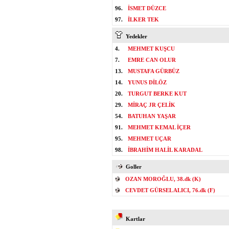
96.
İSMET DÜZCE
97.
İLKER TEK
Yedekler
4.
MEHMET KUŞCU
7.
EMRE CAN OLUR
13.
MUSTAFA GÜRBÜZ
14.
YUNUS DİLÖZ
20.
TURGUT BERKE KUT
29.
MİRAÇ JR ÇELİK
54.
BATUHAN YAŞAR
91.
MEHMET KEMAL İÇER
95.
MEHMET UÇAR
98.
İBRAHİM HALİL KARADAL
Goller
OZAN MOROĞLU, 38.dk (K)
CEVDET GÜRSEL ALICI, 76.dk (F)
Kartlar