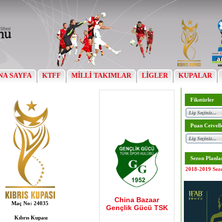
NA SAYFA
KTFF
MİLLİ TAKIMLAR
LİGLER
KUPALAR
Fikstürler
Puan Cetvell
Sezon Planla
2018-2019 Sez
China Bazaar
Maç No:
24035
Gençlik Gücü TSK
Kıbrıs Kupası