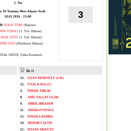
1. Tur
e 20 Temmuz Mete Adanır Stadı
3
18.01.2026 - 13:00
ZEKAİ TÖRE
(Hakem)
MİR TURALI
(1. Yrd. Hakem)
URAK YİĞİT
(2. Yrd. Hakem)
EHİM DAYI
(Dördüncü Hakem)
SAL SAĞOL (Saha Komiseri)
İlk 11
25.
OZAN MOROĞLU (GK)
22.
ÜNAL KAYA (C)
4.
İSMAİL TIRLIK
8.
ADİL YALÇIN UÇAR
9.
JIBRIL IBRAHIM
11.
AMARA FOFANA
15.
ISSIAKA BAMBA
19.
MEHMET ALTIN
21.
HASAN AKKUYU