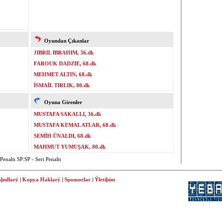
Oyundan Çıkanlar
JIBRIL IBRAHIM, 36.dk
FAROUK DADZIE, 68.dk
MEHMET ALTIN, 68.dk
İSMAİL TIRLIK, 80.dk
Oyuna Girenler
MUSTAFA SAKALLI, 36.dk
MUSTAFA KEMAL ATLAR, 68.dk
SEMİH ÜNALDI, 68.dk
MAHMUT YUMUŞAK, 80.dk
enaltı SP:SP - Seri Penaltı
þullarý
|
Kopya Haklarý
|
Sponsorlar
|
Ýletiþim