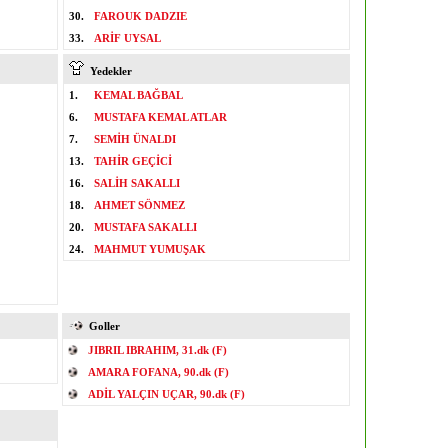
30.
FAROUK DADZIE
33.
ARİF UYSAL
Yedekler
1.
KEMAL BAĞBAL
6.
MUSTAFA KEMAL ATLAR
7.
SEMİH ÜNALDI
13.
TAHİR GEÇİCİ
16.
SALİH SAKALLI
18.
AHMET SÖNMEZ
20.
MUSTAFA SAKALLI
24.
MAHMUT YUMUŞAK
Goller
JIBRIL IBRAHIM, 31.dk (F)
AMARA FOFANA, 90.dk (F)
ADİL YALÇIN UÇAR, 90.dk (F)