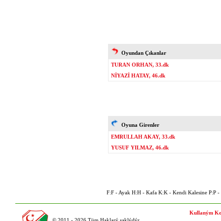
Oyundan Çıkanlar
TURAN ORHAN, 33.dk
NİYAZİ HATAY, 46.dk
Oyuna Girenler
EMRULLAH AKAY, 33.dk
YUSUF YILMAZ, 46.dk
F:F - Ayak H:H - Kafa K:K - Kendi Kalesine P:P - P
Kullaným Ko
© 2011 - 2026 Tüm Haklarý saklýdýr.