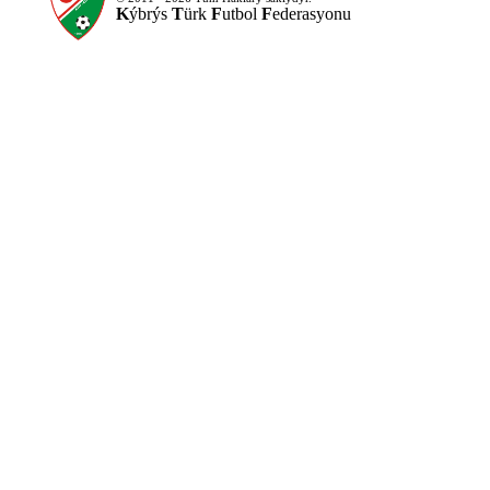
K
ýbrýs
T
ürk
F
utbol
F
ederasyonu