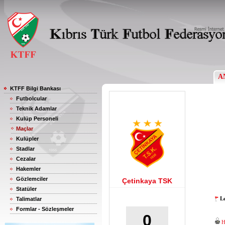
A
KTFF Bilgi Bankası
Futbolcular
Teknik Adamlar
Kulüp Personeli
Maçlar
Kulüpler
Stadlar
Cezalar
Hakemler
Gözlemciler
Çetinkaya TSK
Statüler
Le
Talimatlar
Formlar - Sözleşmeler
0
H