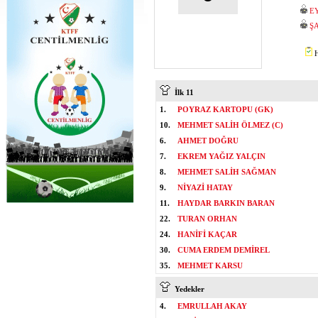
E
Ş
H
İlk 11
1.
POYRAZ KARTOPU (GK)
10.
MEHMET SALİH ÖLMEZ (C)
6.
AHMET DOĞRU
7.
EKREM YAĞIZ YALÇIN
8.
MEHMET SALİH SAĞMAN
9.
NİYAZİ HATAY
11.
HAYDAR BARKIN BARAN
22.
TURAN ORHAN
24.
HANİFİ KAÇAR
30.
CUMA ERDEM DEMİREL
35.
MEHMET KARSU
Yedekler
4.
EMRULLAH AKAY