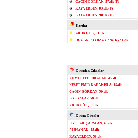
ÇAĞIN GÖRKAN, 57.dk (F)
KAYA ERDEN, 83.dk (F)
KAYA ERDEN, 90.dk (H)
Kartlar
ARDA GÖK, 16.dk
DOĞAN POYRAZ CENGİZ, 31.dk
Oyundan Çıkanlar
AHMET EFE DIRAĞAN, 45.dk
NEŞET EMİR KARAKIŞLA, 45.dk
ÇAĞIN GÖRKAN, 59.dk
EGE YALAP, 59.dk
ARDA GÖK, 73.dk
Oyuna Girenler
EGE BARIŞ ARSLAN, 45.dk
ALİHAN AK, 45.dk
KAYA ERDEN, 59.dk