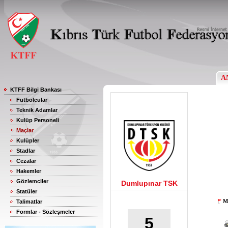
A
KTFF Bilgi Bankası
Futbolcular
Teknik Adamlar
Kulüp Personeli
Maçlar
Kulüpler
Stadlar
Cezalar
Hakemler
Gözlemciler
Dumlupınar TSK
Statüler
M
Talimatlar
Formlar - Sözleşmeler
5