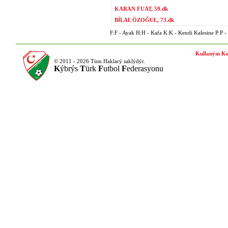
KARAN FUAT, 59.dk
BİLAL ÖZOĞUL, 73.dk
F:F - Ayak H:H - Kafa K:K - Kendi Kalesine P:P - P
Kullaným Ko
© 2011 - 2026 Tüm Haklarý saklýdýr.
K
ýbrýs
T
ürk
F
utbol
F
ederasyonu