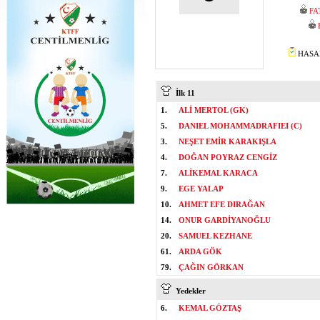
FA
HASAN
İlk 11
1.
ALİ MERTOL (GK)
5.
DANIEL MOHAMMADRAFIEI (C)
3.
NEŞET EMİR KARAKIŞLA
4.
DOĞAN POYRAZ CENGİZ
7.
ALİKEMAL KARACA
9.
EGE YALAP
10.
AHMET EFE DIRAĞAN
14.
ONUR GARDİYANOĞLU
20.
SAMUEL KEZHANE
61.
ARDA GÖK
79.
ÇAĞIN GÖRKAN
Yedekler
6.
KEMAL GÖZTAŞ