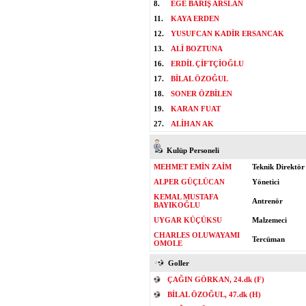
8.
EGE BARIŞ ARSLAN
11.
KAYA ERDEN
12.
YUSUFCAN KADİR ERSANCAK
13.
ALİ BOZTUNA
16.
ERDİL ÇİFTÇİOĞLU
17.
BİLAL ÖZOĞUL
18.
SONER ÖZBİLEN
19.
KARAN FUAT
27.
ALİHAN AK
Kulüp Personeli
MEHMET EMİN ZAİM
Teknik Direktör
ALPER GÜÇLÜCAN
Yönetici
KEMAL MUSTAFA
Antrenör
BAYIKOĞLU
UYGAR KÜÇÜKSU
Malzemeci
CHARLES OLUWAYAMI
Tercüman
OMOLE
Goller
ÇAĞIN GÖRKAN, 24.dk (F)
BİLAL ÖZOĞUL, 47.dk (H)