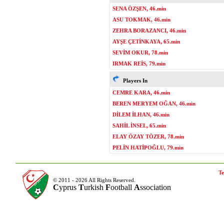
SENA ÖZŞEN, 46.min
ASU TOKMAK, 46.min
ZEHRA BORAZANCI, 46.min
AYŞE ÇETİNKAYA, 65.min
SEVİM OKUR, 78.min
IRMAK REİS, 79.min
Players In
CEMRE KARA, 46.min
BEREN MERYEM OĞAN, 46.min
DİLEM İLHAN, 46.min
SAHİL İNSEL, 65.min
ELAY ÖZAY TÖZER, 78.min
PELİN HATİPOĞLU, 79.min
Te
© 2011 - 2026 All Rights Reserved.
C
yprus
T
urkish
F
ootball
A
ssociation