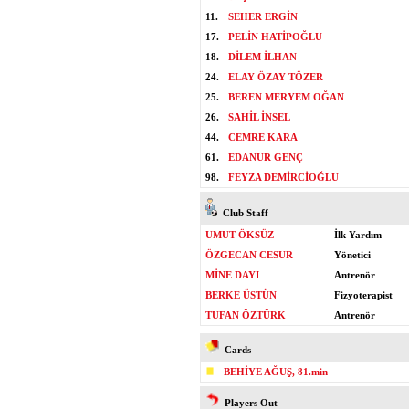
11.
SEHER ERGİN
17.
PELİN HATİPOĞLU
18.
DİLEM İLHAN
24.
ELAY ÖZAY TÖZER
25.
BEREN MERYEM OĞAN
26.
SAHİL İNSEL
44.
CEMRE KARA
61.
EDANUR GENÇ
98.
FEYZA DEMİRCİOĞLU
Club Staff
UMUT ÖKSÜZ
İlk Yardım
ÖZGECAN CESUR
Yönetici
MİNE DAYI
Antrenör
BERKE ÜSTÜN
Fizyoterapist
TUFAN ÖZTÜRK
Antrenör
Cards
BEHİYE AĞUŞ, 81.min
Players Out