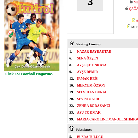
3
M
ÇAĞA
A
MUST
Starting Line-up
1.
NAZAR BAYRAKTAR
6.
SENA ÖZŞEN
8.
AYŞE ÇETİNKAYA
9.
AYŞE DEMİR
12.
IRMAK REİS
16.
MERYEM ÖZSOY
19.
SELVİHAN DURAL
20.
SEVİM OKUR
22.
ZEHRA BORAZANCI
53.
ASU TOKMAK
99.
MARIA CAROLINE MANOEL SHIMIG
Substitutes
5.
BÜŞRA TÜLÜCÜ