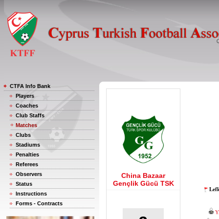
CTFA Info Bank
Players
Coaches
Club Staffs
Matches
Clubs
Stadiums
Penalties
Referees
Observers
China Bazaar
Gençlik Gücü TSK
Status
Lef
Instructions
Forms - Contracts
Y