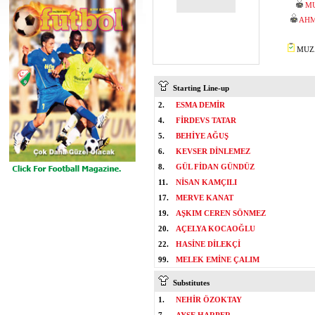
M
AHM
MUZA
Starting Line-up
2.
ESMA DEMİR
4.
FİRDEVS TATAR
5.
BEHİYE AĞUŞ
6.
KEVSER DİNLEMEZ
8.
GÜL FİDAN GÜNDÜZ
11.
NİSAN KAMÇILI
17.
MERVE KANAT
19.
AŞKIM CEREN SÖNMEZ
20.
AÇELYA KOCAOĞLU
22.
HASİNE DİLEKÇİ
99.
MELEK EMİNE ÇALIM
Substitutes
1.
NEHİR ÖZOKTAY