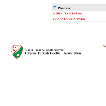
Players In
ÖZDEN TEKELİ, 65.min
MAHAN ŞARMAN, 80.min
Te
© 2011 - 2026 All Rights Reserved.
C
yprus
T
urkish
F
ootball
A
ssociation