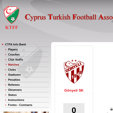
CTFA Info Bank
Players
Coaches
Club Staffs
Matches
Clubs
Stadiums
Penalties
Referees
Observers
Gönyeli SK
Status
Instructions
Forms - Contracts
0