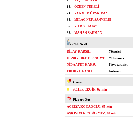
7.
AYŞE HARPER
18.
ÖZDEN TEKELİ
24.
YAĞMUR ÖRSKIRAN
33.
MİRAÇ NUR ŞANVERDİ
36.
YILDIZ HATAY
88.
MAHAN ŞARMAN
Club Staff
DİLAY KARŞILI
Yönetici
HENRY IBUE ELANGWE
Malzemeci
NİDA AFET KANSU
Fizyoterapist
FİKRİYE KANLI
Antrenör
Cards
SEHER ERGİN, 62.min
Players Out
AÇELYA KOCAOĞLU, 65.min
AŞKIM CEREN SÖNMEZ, 80.min