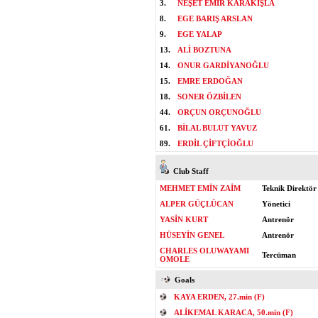
3.
NEŞET EMİR KARAKIŞLA
8.
EGE BARIŞ ARSLAN
9.
EGE YALAP
13.
ALİ BOZTUNA
14.
ONUR GARDİYANOĞLU
15.
EMRE ERDOĞAN
18.
SONER ÖZBİLEN
44.
ORÇUN ORÇUNOĞLU
61.
BİLAL BULUT YAVUZ
89.
ERDİL ÇİFTÇİOĞLU
Club Staff
MEHMET EMİN ZAİM
Teknik Direktör
ALPER GÜÇLÜCAN
Yönetici
YASİN KURT
Antrenör
HÜSEYİN GENEL
Antrenör
CHARLES OLUWAYAMI
Tercüman
OMOLE
Goals
KAYA ERDEN, 27.min (F)
ALİKEMAL KARACA, 50.min (F)