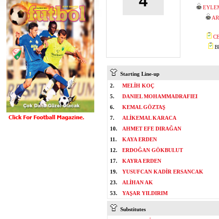
4
EYLE
AR
C
BE
Starting Line-up
2.
MELİH KOÇ
5.
DANIEL MOHAMMADRAFIEI
6.
KEMAL GÖZTAŞ
7.
ALİKEMAL KARACA
10.
AHMET EFE DIRAĞAN
11.
KAYA ERDEN
12.
ERDOĞAN GÖKBULUT
17.
KAYRA ERDEN
19.
YUSUFCAN KADİR ERSANCAK
23.
ALİHAN AK
53.
YAŞAR YILDIRIM
Substitutes