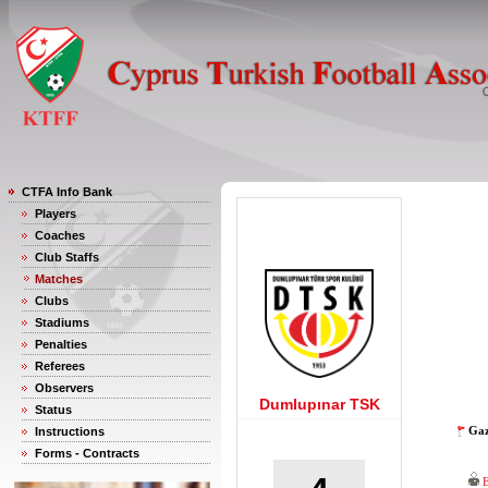
CTFA Info Bank
Players
Coaches
Club Staffs
Matches
Clubs
Stadiums
Penalties
Referees
Observers
Dumlupınar TSK
Status
Gaz
Instructions
Forms - Contracts