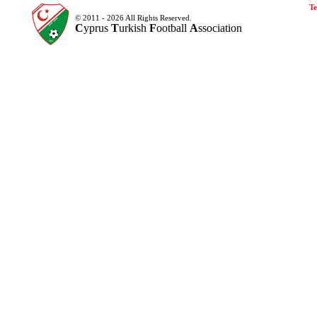
Te
© 2011 - 2026 All Rights Reserved.
C
yprus
T
urkish
F
ootball
A
ssociation