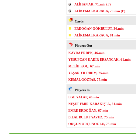
ALİHAN AK, 71.min (F)
ALİKEMAL KARACA, 79.min (F)
Cards
ERDOĞAN GÖKBULUT, 30.min
ALİKEMAL KARACA, 81.min
Players Out
KAYRA ERDEN, 46.min
YUSUFCAN KADİR ERSANCAK, 61.min
MELİH KOÇ, 67.min
YAŞAR YILDIRIM, 75.min
KEMAL GÖZTAŞ, 75.min
Players In
EGE YALAP, 46.min
NEŞET EMİR KARAKIŞLA, 61.min
EMRE ERDOĞAN, 67.min
BİLAL BULUT YAVUZ, 75.min
ORÇUN ORÇUNOĞLU, 75.min