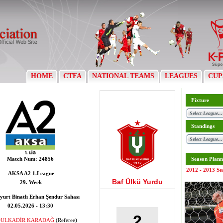
HOME
CTFA
NATIONAL TEAMS
LEAGUES
CUP
Fixture
Standings
Match Num:
24856
Season Plann
2012 - 2013 Se
AKSA A2 1.League
Baf Ülkü Yurdu
29. Week
yurt Binatlı Erhan Şendur Sahası
02.05.2026 - 13:30
2
ULKADİR KARADAĞ
(Referee)