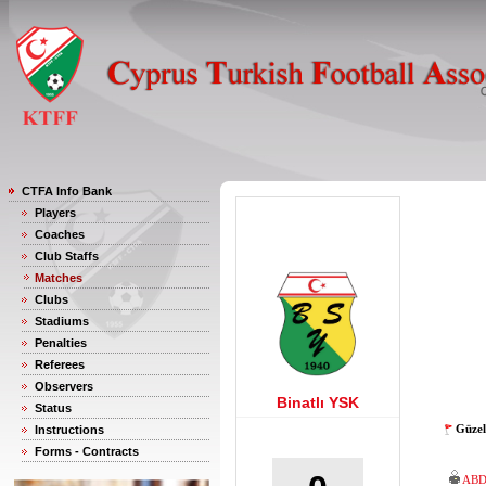
CTFA Info Bank
Players
Coaches
Club Staffs
Matches
Clubs
Stadiums
Penalties
Referees
Observers
Binatlı YSK
Status
Güzel
Instructions
Forms - Contracts
ABD