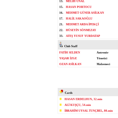
13.
MELİH ÜNAL
15.
HASAN PORTOCU
16.
MEHMET GÜNER ASİLKAN
17.
HALİL SAKAOĞLU
21.
MEHMET ARDA İPEKÇİ
22.
HÜSEYİN SÖNMEZAY
33.
ATEŞ YUSUF YURDATAP
Club Staff
FATİH SELDEN
Antrenör
YAŞAR İZGE
Yönetici
OZAN ASİLKAN
Malzemeci
Cards
HASAN ERDELHUN, 32.min
ALİ KUŞÇU, 54.min
İBRAHİM UYSAL TUNÇBEL, 80.min