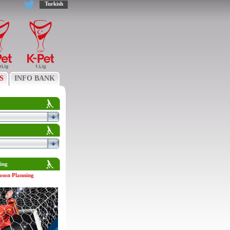
Turkish
S
INFO BANK
ing
ason Planning