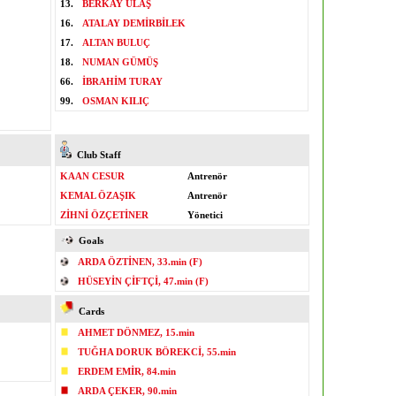
13.
BERKAY ULAŞ
16.
ATALAY DEMİRBİLEK
17.
ALTAN BULUÇ
18.
NUMAN GÜMÜŞ
66.
İBRAHİM TURAY
99.
OSMAN KILIÇ
Club Staff
KAAN CESUR
Antrenör
KEMAL ÖZAŞIK
Antrenör
ZİHNİ ÖZÇETİNER
Yönetici
Goals
ARDA ÖZTİNEN, 33.min (F)
HÜSEYİN ÇİFTÇİ, 47.min (F)
Cards
AHMET DÖNMEZ, 15.min
TUĞHA DORUK BÖREKCİ, 55.min
ERDEM EMİR, 84.min
ARDA ÇEKER, 90.min