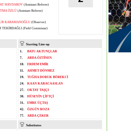
AT HAYDAROV
(Assistant Referee)
ATMA ÖZLÜ
(Assistant Referee)
UR KARAMANOĞLU
(Observer)
 TEKİRDAĞLI (Field Commissar)
Starting Line-up
1.
BATU AKTUNÇLAR
7.
ARDA ÖZTİNEN
10.
ERDEM EMİR
11.
AHMET DÖNMEZ
19.
TUĞHA DORUK BÖREKCİ
24.
KAAN KARACAASLAN
27.
OKTAY TAŞÇI
30.
HÜSEYİN ÇİFTÇİ
31.
EMRE ÜÇTAŞ
42.
ÖZGÜN ROZA
77.
ARDA ÇEKER
Substitutes