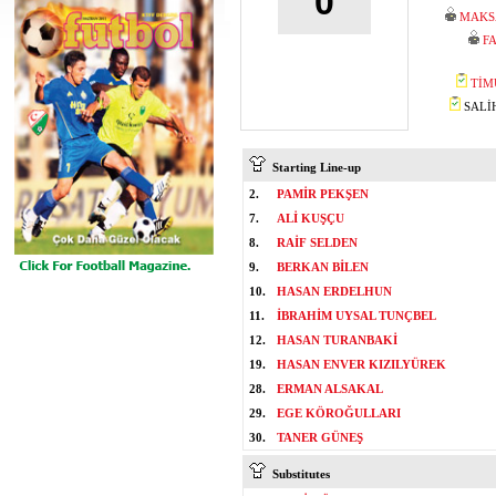
0
MAKS
F
TİM
SALİH
Starting Line-up
2.
PAMİR PEKŞEN
7.
ALİ KUŞÇU
8.
RAİF SELDEN
9.
BERKAN BİLEN
10.
HASAN ERDELHUN
11.
İBRAHİM UYSAL TUNÇBEL
12.
HASAN TURANBAKİ
19.
HASAN ENVER KIZILYÜREK
28.
ERMAN ALSAKAL
29.
EGE KÖROĞULLARI
30.
TANER GÜNEŞ
Substitutes