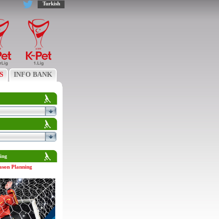
Turkish
S
INFO BANK
ing
ason Planning