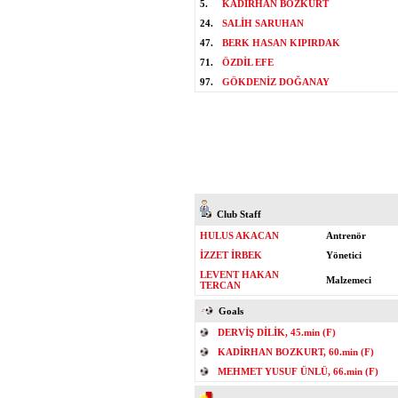
5.
KADİRHAN BOZKURT
24.
SALİH SARUHAN
47.
BERK HASAN KIPIRDAK
71.
ÖZDİL EFE
97.
GÖKDENİZ DOĞANAY
Club Staff
HULUS AKACAN
Antrenör
İZZET İRBEK
Yönetici
LEVENT HAKAN
Malzemeci
TERCAN
Goals
DERVİŞ DİLİK, 45.min (F)
KADİRHAN BOZKURT, 60.min (F)
MEHMET YUSUF ÜNLÜ, 66.min (F)