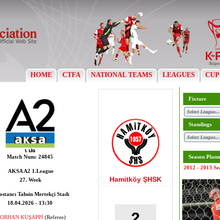
HOME
CTFA
NATIONAL TEAMS
LEAGUES
CUP
Fixture
Standings
Match Num:
24845
Season Plann
2012 - 2013 Se
AKSA A2 1.League
Hamitköy ŞHSK
27. Week
ostancı Tahsin Mertekçi Stadı
18.04.2026 - 13:30
2
ORHAN KUŞAPPİ
(Referee)