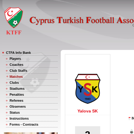
CTFA Info Bank
Players
Coaches
Club Staffs
Matches
Clubs
Stadiums
Penalties
Referees
Observers
Yalova SK
Status
B
Instructions
Forms - Contracts