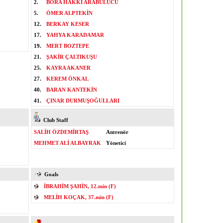
2.
BORA HAKKI ARABULUCU
5.
ÖMER ALPTEKİN
12.
BERKAY KESER
17.
YAHYA KARADAMAR
19.
MERT BOZTEPE
21.
ŞAKİR ÇALTIKUŞU
25.
KAYRA AKANER
27.
KEREM ÖNKAL
40.
BARAN KANTEKİN
41.
ÇINAR DURMUŞOĞULLARI
Club Staff
SALİH ÖZDEMİRTAŞ
Antrenör
MEHMET ALİ ALBAYRAK
Yönetici
Goals
İBRAHİM ŞAHİN, 12.min (F)
MELİH KOÇAK, 37.min (F)