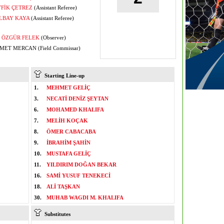
FİK ÇETREZ
(Assistant Referee)
LBAY KAYA
(Assistant Referee)
ÖZGÜR FELEK
(Observer)
ET MERCAN (Field Commissar)
Starting Line-up
1.
MEHMET GELİÇ
3.
NECATİ DENİZ ŞEYTAN
6.
MOHAMED KHALIFA
7.
MELİH KOÇAK
8.
ÖMER CABACABA
9.
İBRAHİM ŞAHİN
10.
MUSTAFA GELİÇ
11.
YILDIRIM DOĞAN BEKAR
16.
SAMİ YUSUF TENEKECİ
18.
ALİ TAŞKAN
30.
MUHAB WAGDI M. KHALIFA
Substitutes