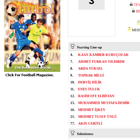
3
TEV
Bİ
MEHM
Starting Line-up
4.
KAAN KAMBER KURUÇOLAK
7.
AHMET FURKAN YILDIRIM
8.
ARDA YÜKSEL
9.
TOPRAK BİLGİ
10.
DERVİŞ DİLİK
11.
ENES TULUK
12.
RASİM EFE ELBİSTAN
15.
MUHAMMED MUSTAFA DEMİR
16.
MEHMET İŞKEY
21.
MEHMET YUSUF ÜNLÜ
77.
AKIN CERİTLİ
Substitutes