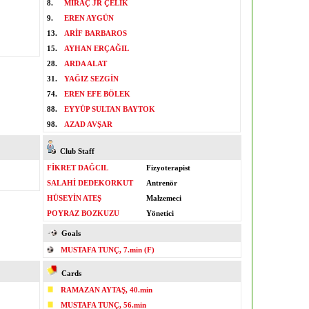
8.
MİRAÇ JR ÇELİK
9.
EREN AYGÜN
13.
ARİF BARBAROS
15.
AYHAN ERÇAĞIL
28.
ARDA ALAT
31.
YAĞIZ SEZGİN
74.
EREN EFE BÖLEK
88.
EYYÜP SULTAN BAYTOK
98.
AZAD AVŞAR
Club Staff
FİKRET DAĞCIL
Fizyoterapist
SALAHİ DEDEKORKUT
Antrenör
HÜSEYİN ATEŞ
Malzemeci
POYRAZ BOZKUZU
Yönetici
Goals
MUSTAFA TUNÇ, 7.min (F)
Cards
RAMAZAN AYTAŞ, 40.min
MUSTAFA TUNÇ, 56.min