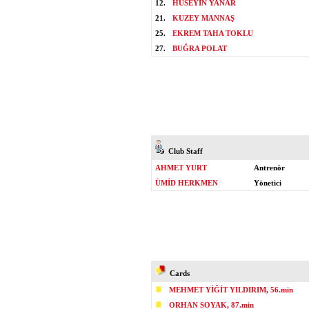
12.
HÜSEYİN YANAR
21.
KUZEY MANNAŞ
25.
EKREM TAHA TOKLU
27.
BUĞRA POLAT
Club Staff
AHMET YURT
Antrenör
ÜMİD HERKMEN
Yönetici
Cards
MEHMET YİĞİT YILDIRIM, 56.min
ORHAN SOYAK, 87.min