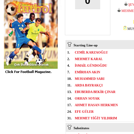
0
ŞEV
MEHMET
MUST
Starting Line-up
1.
CEMİL KARZAOĞLU
2.
MEHMET KARAL
4.
İSMAİL GÜNDOĞDU
7.
EMİRHAN AKIN
10.
MUHAMMED SARI
11.
ARDA BAYRAKÇI
13.
EBUBERDA BEKİR ÇINAR
14.
ORHAN SOYAK
17.
AHMET HASAN HERKMEN
24.
EFE GÜLER
31.
MEHMET YİĞİT YILDIRIM
Substitutes