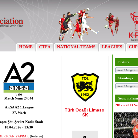
HOME
CTFA
NATIONAL TEAMS
LEAGUES
CUP
Fixture
Standings
Match Num:
24844
Season Plann
2012 - 2013 Se
AKSA A2 1.League
Türk Ocağı Limasol
27. Week
SK
apta Şht. Şevket Kadir Stadı
18.04.2026 - 13:30
MERTCAN YAPRAK
(Referee)