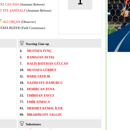
1
Kİ CAN HAS
(Assistant Referee)
 EFE ŞAHİNALP
(Assistant Referee)
ALİ ORÇAN
(Observer)
AFA İKİZER (Field Commissar)
Starting Line-up
4.
MUSTAFA TUNÇ
5.
RAMAZAN AYTAŞ
7.
HALİS BATUHAN GÜLCAN
10.
MUSTAFA GÜRBÜZ
11.
BARIŞ SAYILIR
18.
NAZIM EFE HAMURCU
21.
DEMİRCAN TUNA
55.
EMİRHAN YAVUZ
77.
EMİR ATMACA
91.
MEHMET KEMAL İÇER
99.
İBRAHİM EFE SALGIN
Substitutes