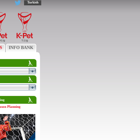
Turkish
S
INFO BANK
ing
ason Planning