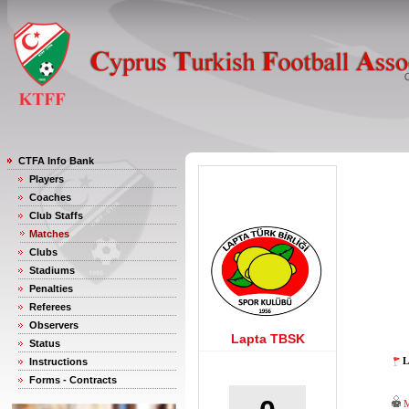
CTFA Info Bank
Players
Coaches
Club Staffs
Matches
Clubs
Stadiums
Penalties
Referees
Observers
Lapta TBSK
Status
L
Instructions
Forms - Contracts