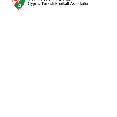
C
yprus
T
urkish
F
ootball
A
ssociation