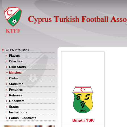
CTFA Info Bank
Players
Coaches
Club Staffs
Matches
Clubs
Stadiums
Penalties
Referees
Observers
Status
Instructions
Forms - Contracts
Binatlı YSK