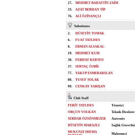
27.
MEHMET BAHATTİN ZAİM
33.
AZAT BERHAN TİP
76.
ALİ ÖZİNANÇLI
Substitutes
2.
HÜSEYİN TOMAK
6.
FUAT TATLISES
8.
ERMAN ALSAKAL
19.
MEHMET KUM
30.
FERHAT KERTEN
37.
SERTAÇ ÖZBİL
77.
YAKUP ESMERARSLAN
80.
YUSUF SOLAK
99.
CENKAY YARIŞAN
Club Staff
FERİT TATLISES
Yönetici
ORÇUN VOLKAN
Teknik Direktör
SERDAR ÖZSÖNMEZER
Antrenör
HÜSEYİN MARAZLI
Sağlık Görevlisi
MUKUNZI SHEMA
Malzemeci