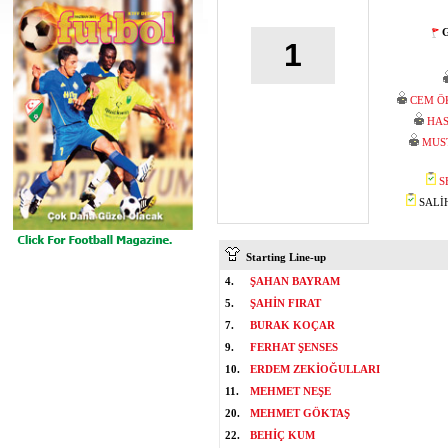
G
1
CEM Ö
HA
MUS
S
SALİH
Starting Line-up
4.
ŞAHAN BAYRAM
5.
ŞAHİN FIRAT
7.
BURAK KOÇAR
9.
FERHAT ŞENSES
10.
ERDEM ZEKİOĞULLARI
11.
MEHMET NEŞE
20.
MEHMET GÖKTAŞ
22.
BEHİÇ KUM