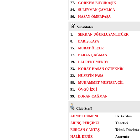
77.
GÖRKEM BÜYÜKAŞIK
84.
SÜLEYMAN ÇAMLICA
86.
HASAN ÖMERPAŞA
Substitutes
1.
SERKAN UĞURLUŞANLITÜRK
8.
BARIŞ KAYA
15.
MURAT ÖLÇER
17.
BARAN ÇAĞMAN
19.
LAURENT MENDY
23.
KORAY HASAN ÖZTEKNİK
32.
HÜSEYİN PAŞA
88.
MUHAMMET MUSTAFA ÇİL
91.
ÖVGÜ İZCİ
99.
BORAN ÇAĞMAN
Club Staff
AHMET DÜMENCİ
İlk Yardım
ARINÇ PERÇİNCİ
Yönetici
BURCAN CANTAŞ
Teknik Direktör
HALİL DENİZ
Antrenör