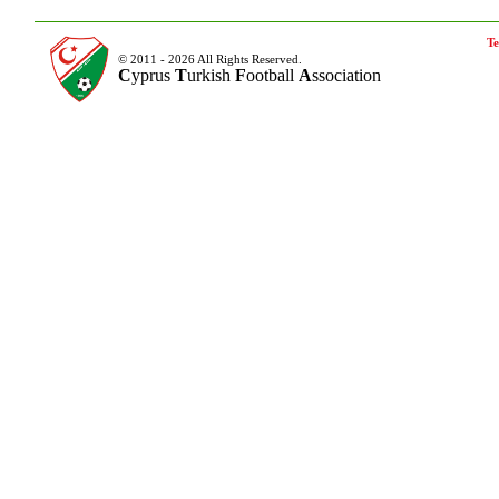
Te
© 2011 - 2026 All Rights Reserved.
C
yprus
T
urkish
F
ootball
A
ssociation