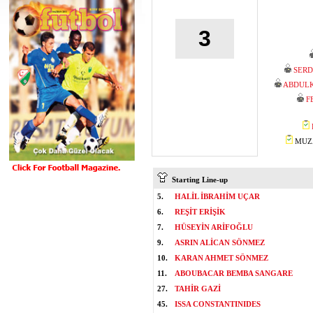
3
SERD
ABDUL
F
MUZA
Starting Line-up
5.
HALİL İBRAHİM UÇAR
6.
REŞİT ERİŞİK
7.
HÜSEYİN ARİFOĞLU
9.
ASRIN ALİCAN SÖNMEZ
10.
KARAN AHMET SÖNMEZ
11.
ABOUBACAR BEMBA SANGARE
27.
TAHİR GAZİ
45.
ISSA CONSTANTINIDES