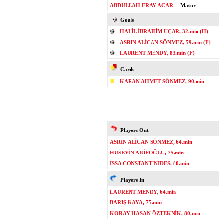
ABDULLAH ERAY ACAR
Masör
Goals
HALİL İBRAHİM UÇAR, 32.min (H)
ASRIN ALİCAN SÖNMEZ, 59.min (F)
LAURENT MENDY, 83.min (F)
Cards
KARAN AHMET SÖNMEZ, 90.min
Players Out
ASRIN ALİCAN SÖNMEZ, 64.min
HÜSEYİN ARİFOĞLU, 75.min
ISSA CONSTANTINIDES, 80.min
Players In
LAURENT MENDY, 64.min
BARIŞ KAYA, 75.min
KORAY HASAN ÖZTEKNİK, 80.min