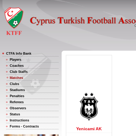
CTFA Info Bank
Players
Coaches
Club Staffs
Matches
Clubs
Stadiums
Penalties
Referees
Observers
Status
Instructions
Forms - Contracts
Yenicami AK