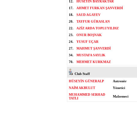
12.
HÜSEYİN BAYRAKTAR
17.
AHMET FURKAN ŞANVERDİ
18.
SAUD AGAYEV
20.
TAYFUR GÜRASLAN
22.
AZİZ ARDA TOPLUYILDIZ
23.
ONUR BOŞNAK
24.
YUSUF UÇAR
27.
MAHMUT ŞANVERDİ
34.
MUSTAFA SAYLIK
70.
MEHMET KURKMAZ
Club Staff
HÜSEYİN GÜNERALP
Antrenör
NAİM AKBULUT
Yönetici
MUHAMMED SERHAD
Malzemeci
TATLI