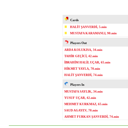
Cards
HALİT ŞANVERDİ, 5.min
MUSTAFA KARAMANLI, 90.min
Players Out
ARDA KOLUKISA, 34.min
TAHİR GEÇİCİ, 42.min
İBRAHİM HALİL UÇAR, 65.min
HİKMET YAYLA, 70.min
HALİT ŞANVERDİ, 74.min
Players In
MUSTAFA SAYLIK, 34.min
YUSUF UÇAR, 42.min
MEHMET KURKMAZ, 65.min
SAUD AGAYEV, 70.min
AHMET FURKAN ŞANVERDİ, 74.min