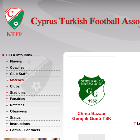
CTFA Info Bank
Players
Coaches
Club Staffs
Matches
Clubs
Stadiums
Penalties
Referees
Observers
China Bazaar
Status
Gençlik Gücü TSK
Le
Instructions
Forms - Contracts