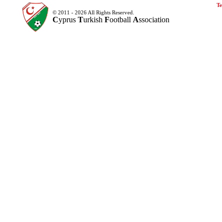
Te
© 2011 - 2026 All Rights Reserved.
C
yprus
T
urkish
F
ootball
A
ssociation