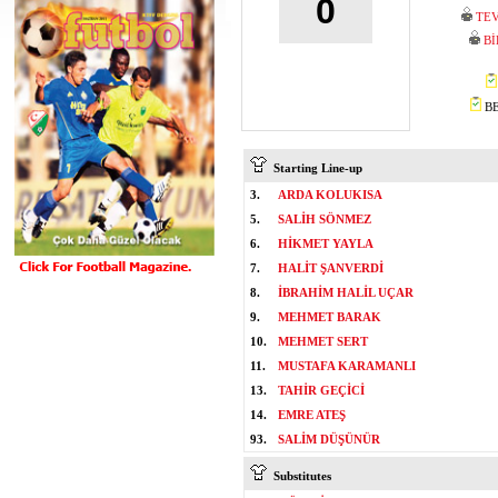
0
TEV
Bİ
BE
Starting Line-up
3.
ARDA KOLUKISA
5.
SALİH SÖNMEZ
6.
HİKMET YAYLA
7.
HALİT ŞANVERDİ
8.
İBRAHİM HALİL UÇAR
9.
MEHMET BARAK
10.
MEHMET SERT
11.
MUSTAFA KARAMANLI
13.
TAHİR GEÇİCİ
14.
EMRE ATEŞ
93.
SALİM DÜŞÜNÜR
Substitutes