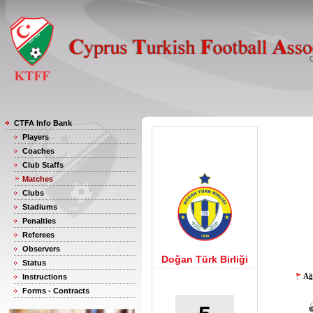
CTFA Info Bank
Players
Coaches
Club Staffs
Matches
Clubs
Stadiums
Penalties
Referees
Observers
Doğan Türk Birliği
Status
Ağ
Instructions
Forms - Contracts