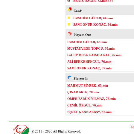
BERTU SAĞIR, 73.min (F)
Cards
İBRAHİM GÜDER, 44.min
SAMİ ONUR KONAÇ, 86.min
Players Out
İBRAHİM GÜDER, 63.min
MUSTAFA EGE TOPCU, 70.min
GALİP MUSA KARASAKAL, 76.min
ALİ BERKE ŞENGÜL, 76.min
SAMİ ONUR KONAÇ, 87.min
Players In
MAHMUT ŞİMŞEK, 63.min
ÇINAR ARIK, 70.min
ÖMER FARUK YILMAZ, 76.min
CEMİL ÖZGÜL, 76.min
EŞREF KAAN ALBAY, 87.min
Te
© 2011 - 2026 All Rights Reserved.