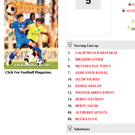
5
İ
NEDİ
BE
Starting Line-up
3.
GALİP MUSA KARASAKAL
5.
İBRAHİM GÜDER
6.
MUSTAFA EGE TOPCU
7.
SAMİ ONUR KONAÇ
10.
SELİM YILMAZ
11.
KEMAL ARSLAN
12.
MANSUR ABDULATIPOV
14.
DEREN ÖZCİHAN
30.
BERTU SAĞIR
80.
ALİ BERKE ŞENGÜL
88.
BUĞRA ULUĞ
Substitutes