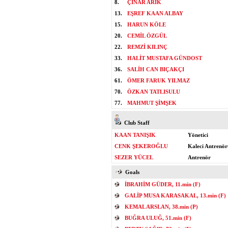
8.
ÇINAR ARIK
13.
EŞREF KAAN ALBAY
15.
HARUN KÖLE
20.
CEMİL ÖZGÜL
22.
REMZİ KILINÇ
33.
HALİT MUSTAFA GÜNDOST
36.
SALİH CAN BIÇAKÇI
61.
ÖMER FARUK YILMAZ
70.
ÖZKAN TATLISULU
77.
MAHMUT ŞİMŞEK
Club Staff
KAAN TANIŞIK
Yönetici
CENK ŞEKEROĞLU
Kaleci Antrenör
SEZER YÜCEL
Antrenör
Goals
İBRAHİM GÜDER, 11.min (F)
GALİP MUSA KARASAKAL, 13.min (F)
KEMAL ARSLAN, 38.min (P)
BUĞRA ULUĞ, 51.min (F)