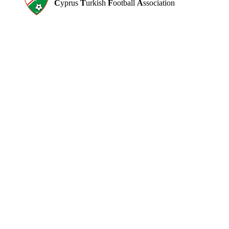
C
yprus
T
urkish
F
ootball
A
ssociation