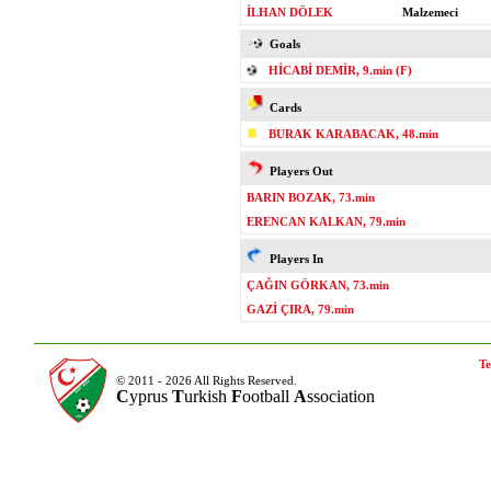
İLHAN DÖLEK
Malzemeci
Goals
HİCABİ DEMİR, 9.min (F)
Cards
BURAK KARABACAK, 48.min
Players Out
BARIN BOZAK, 73.min
ERENCAN KALKAN, 79.min
Players In
ÇAĞIN GÖRKAN, 73.min
GAZİ ÇIRA, 79.min
Te
© 2011 - 2026 All Rights Reserved.
C
yprus
T
urkish
F
ootball
A
ssociation