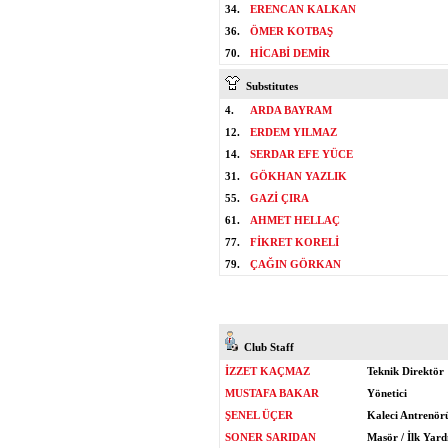
34.
ERENCAN KALKAN
36.
ÖMER KOTBAŞ
70.
HİCABİ DEMİR
Substitutes
4.
ARDA BAYRAM
12.
ERDEM YILMAZ
14.
SERDAR EFE YÜCE
31.
GÖKHAN YAZLIK
55.
GAZİ ÇIRA
61.
AHMET HELLAÇ
77.
FİKRET KORELİ
79.
ÇAĞIN GÖRKAN
Club Staff
İZZET KAÇMAZ
Teknik Direktör
MUSTAFA BAKAR
Yönetici
ŞENEL ÜÇER
Kaleci Antrenör
SONER SARIDAN
Masör / İlk Yar