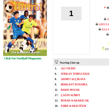
M
1
S
ABDUL
HAZA
CUM
Starting Line-up
1.
ALİ YILDIZ
6.
SERKAN TEBELLEŞOL
8.
AHMET ALÇIKAYA
9.
BERKANT İSTANBUL
11.
BARIN BOZAK
17.
ÇAĞIN ALİBEY
22.
BURAK KARABACAK
26.
EMRE KARACİĞER