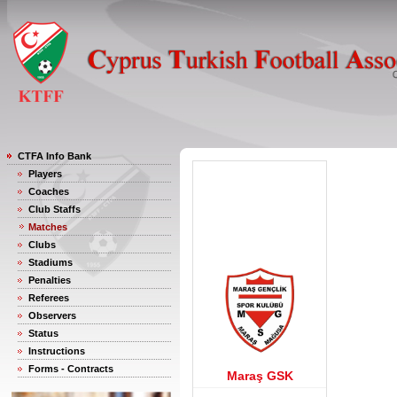
CTFA Info Bank
Players
Coaches
Club Staffs
Matches
Clubs
Stadiums
Penalties
Referees
Observers
Status
Instructions
Forms - Contracts
Maraş GSK