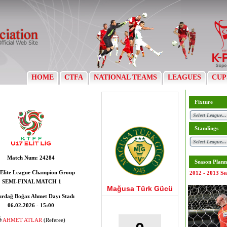
HOME
CTFA
NATIONAL TEAMS
LEAGUES
CUP
Fixture
Standings
Match Num:
24284
Season Plann
Elite League Champion Group
2012 - 2013 Se
SEMI-FINAL MATCH 1
Mağusa Türk Gücü
ırdağ Boğaz Ahmet Dayı Stadı
06.02.2026 - 15:00
AHMET ATLAR
(Referee)