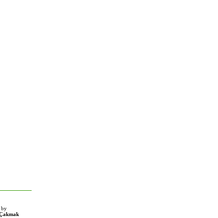
 by
 Çakmak