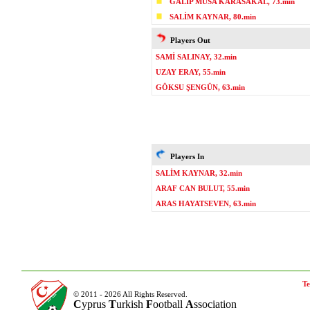
GALİP MUSA KARASAKAL, 73.min
SALİM KAYNAR, 80.min
Players Out
SAMİ SALINAY, 32.min
UZAY ERAY, 55.min
GÖKSU ŞENGÜN, 63.min
Players In
SALİM KAYNAR, 32.min
ARAF CAN BULUT, 55.min
ARAS HAYATSEVEN, 63.min
Te
© 2011 - 2026 All Rights Reserved.
C
yprus
T
urkish
F
ootball
A
ssociation