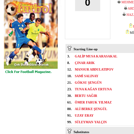
0
MEHMET
ARD
HAZ
MİS
Starting Line-up
3.
GALİP MUSA KARASAKAL
8.
ÇINAR ARIK
12.
MANSUR ABDULATIPOV
18.
SAMİ SALINAY
21.
GÖKSU ŞENGÜN
23.
TUNA KAĞAN ERTUNA
30.
BERTU SAĞIR
61.
ÖMER FARUK YILMAZ
80.
ALİ BERKE ŞENGÜL
91.
UZAY ERAY
99.
SÜLEYMAN YALÇIN
Substitutes