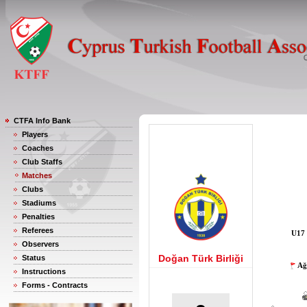
CTFA Info Bank
Players
Coaches
Club Staffs
Matches
Clubs
Stadiums
Penalties
Referees
U17 
Observers
Doğan Türk Birliği
Status
Ağ
Instructions
Forms - Contracts