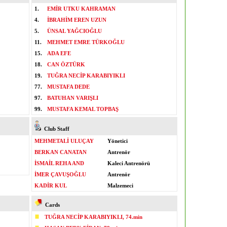
1.
EMİR UTKU KAHRAMAN
4.
İBRAHİM EREN UZUN
5.
ÜNSAL YAĞCIOĞLU
11.
MEHMET EMRE TÜRKOĞLU
15.
ADA EFE
18.
CAN ÖZTÜRK
19.
TUĞRA NECİP KARABIYIKLI
77.
MUSTAFA DEDE
97.
BATUHAN VARIŞLI
99.
MUSTAFA KEMAL TOPBAŞ
Club Staff
MEHMETALİ ULUÇAY
Yönetici
BERKAN CANATAN
Antrenör
İSMAİL REHA AND
Kaleci Antrenörü
İMER ÇAVUŞOĞLU
Antrenör
KADİR KUL
Malzemeci
Cards
TUĞRA NECİP KARABIYIKLI, 74.min