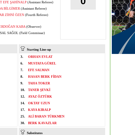
0
 EFE ŞAHİNALP
(Assistant Referee)
A BİLGİMER
(Assistant Referee)
AR ZİHNİ ÖZEN
(Fourth Referee)
ERDOĞAN KABA
(Observer)
AL SAĞOL (Field Commissar)
Starting Line-up
3.
ORHAN EVLAT
6.
MUSTAFA GÜREL
7.
EFE SALMAN
8.
HASAN BERK FİDAN
9.
TAHA TOKER
10.
TANER ŞEVKİ
12.
AYAZ ÖZTÜRK
14.
OKTAY UZUN
17.
KAYA KIRALP
25.
ALİ BARAN TÜRKMEN
30.
BERK KAVAZLAR
Substitutes