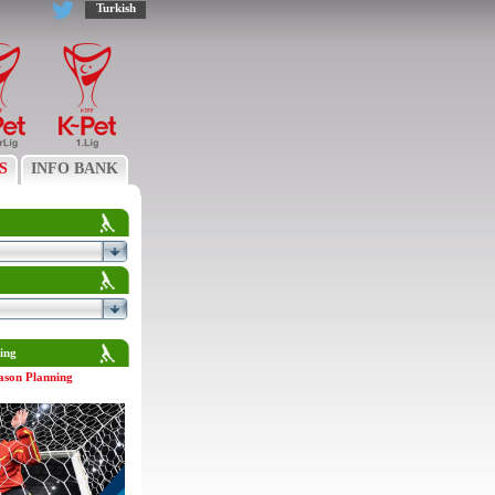
Turkish
S
INFO BANK
ing
ason Planning