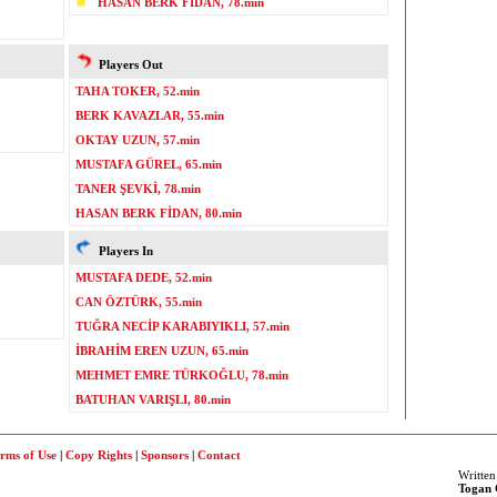
HASAN BERK FİDAN, 78.min
Players Out
TAHA TOKER, 52.min
BERK KAVAZLAR, 55.min
OKTAY UZUN, 57.min
MUSTAFA GÜREL, 65.min
TANER ŞEVKİ, 78.min
HASAN BERK FİDAN, 80.min
Players In
MUSTAFA DEDE, 52.min
CAN ÖZTÜRK, 55.min
TUĞRA NECİP KARABIYIKLI, 57.min
İBRAHİM EREN UZUN, 65.min
MEHMET EMRE TÜRKOĞLU, 78.min
BATUHAN VARIŞLI, 80.min
rms of Use
|
Copy Rights
|
Sponsors
|
Contact
Written
Togan