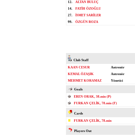
12.
ALTAN BULUÇ
14.
FATİH ÖZOĞLU
27.
İSMET SARİLER
99.
ÖZGÜN ROZA
Club Staff
KAAN CESUR
Antrenör
KEMAL ÖZAŞIK
Antrenör
MEHMET KORAMAZ
Yönetici
Goals
EREN ORAK, 38.min (P)
FURKAN ÇELİK, 78.min (F)
Cards
FURKAN ÇELİK, 78.min
Players Out