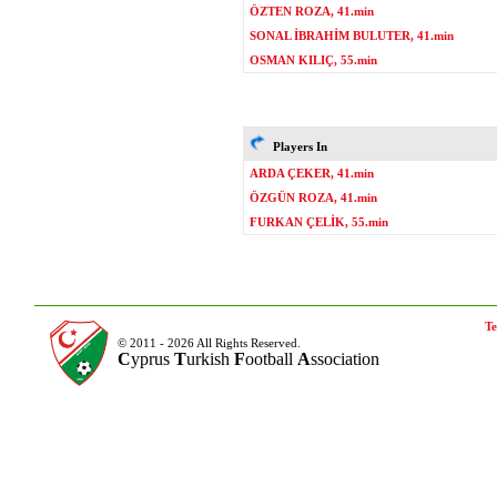
ÖZTEN ROZA, 41.min
SONAL İBRAHİM BULUTER, 41.min
OSMAN KILIÇ, 55.min
Players In
ARDA ÇEKER, 41.min
ÖZGÜN ROZA, 41.min
FURKAN ÇELİK, 55.min
Te
© 2011 - 2026 All Rights Reserved.
C
yprus
T
urkish
F
ootball
A
ssociation