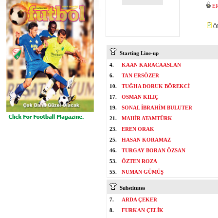
E
ÖM
Starting Line-up
4.
KAAN KARACAASLAN
6.
TAN ERSÖZER
10.
TUĞHA DORUK BÖREKCİ
17.
OSMAN KILIÇ
19.
SONAL İBRAHİM BULUTER
21.
MAHİR ATAMTÜRK
23.
EREN ORAK
25.
HASAN KORAMAZ
46.
TURGAY BORAN ÖZSAN
53.
ÖZTEN ROZA
55.
NUMAN GÜMÜŞ
Substitutes
7.
ARDA ÇEKER
8.
FURKAN ÇELİK