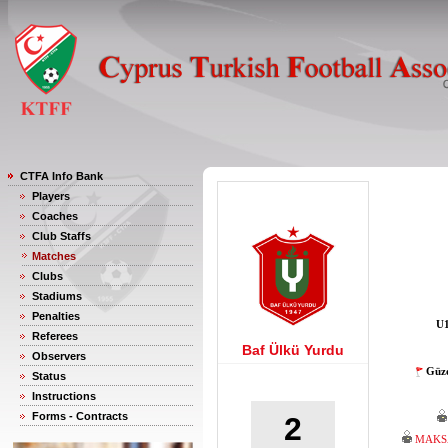
CTFA Info Bank
Players
Coaches
Club Staffs
Matches
Clubs
Stadiums
Penalties
U1
Referees
Baf Ülkü Yurdu
Observers
Güze
Status
Instructions
Forms - Contracts
2
MAKS