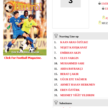
3
EMİ
E
A
MUZA
Starting Line-up
1.
KAAN ARAS ÖZÜLKE
5.
NEŞET KAYIŞKANAT
7.
EMİRHAN AKIN
9.
ULUS VARGIN
10.
MUHAMMED SARI
11.
ARDA BAYRAKÇI
15.
BERAT ÇAKIR
16.
UĞUR EFE YAĞMUR
17.
AHMET HASAN HERKMEN
28.
EREN ÖZTÜRK
31.
MEHMET YİĞİT YILDIRIM
Substitutes