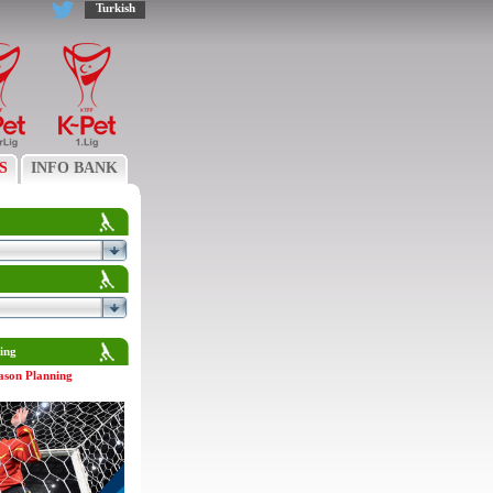
Turkish
S
INFO BANK
ing
ason Planning