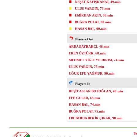
NEŞET KAYIŞKANAT, 49.min
ULUS VARGIN, 73.min
EMİRHAN AKIN, 86.min
BUĞRA POLAT, 90.min
HASAN BAL, 90.min
Players Out
ARDA BAYRAKÇI, 46.min
EREN ÖZTÜRK, 68.min
MEHMET YİĞİT YILDIRIM, 74.min
ULUS VARGIN, 75.min
UĞUR EFE YAĞMUR, 90.min
Players In
REŞİT ASLAN BOZOĞLAN, 46.min
EFE GÜLER, 68.min
HASAN BAL, 74.min
BUĞRA POLAT, 75.min
EBUBERDA BEKİR ÇINAR, 90.min
Te