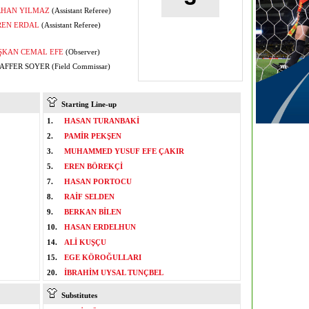
RHAN YILMAZ
(Assistant Referee)
REN ERDAL
(Assistant Referee)
ŞKAN CEMAL EFE
(Observer)
FFER SOYER (Field Commissar)
Starting Line-up
1.
HASAN TURANBAKİ
2.
PAMİR PEKŞEN
3.
MUHAMMED YUSUF EFE ÇAKIR
5.
EREN BÖREKÇİ
7.
HASAN PORTOCU
8.
RAİF SELDEN
9.
BERKAN BİLEN
10.
HASAN ERDELHUN
14.
ALİ KUŞÇU
15.
EGE KÖROĞULLARI
20.
İBRAHİM UYSAL TUNÇBEL
Substitutes