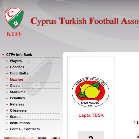
CTFA Info Bank
Players
Coaches
Club Staffs
Matches
Clubs
Stadiums
Penalties
Referees
Observers
Lapta TBSK
Status
L
Instructions
Forms - Contracts