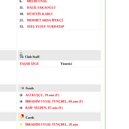
6.
MELİH ÜNAL
11.
HALİL SAKAOĞLU
18.
HÜSEYİN KARLI
21.
MEHMET ARDA İPEKÇİ
33.
ATEŞ YUSUF YURDATAP
Club Staff
YAŞAR İZGE
Yönetici
Goals
ALİ KUŞÇU, 39.min (F)
İBRAHİM UYSAL TUNÇBEL, 60.min (F)
RAİF SELDEN, 87.min (F)
Cards
İBRAHİM UYSAL TUNÇBEL, 20.min