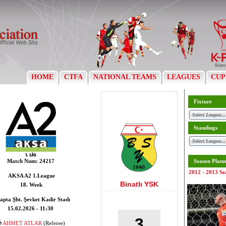
HOME
CTFA
NATIONAL TEAMS
LEAGUES
CUP
Fixture
Standings
Match Num:
24217
Season Plann
2012 - 2013 Se
AKSA A2 1.League
Binatlı YSK
18. Week
apta Şht. Şevket Kadir Stadı
15.02.2026 - 11:30
3
AHMET ATLAR
(Referee)