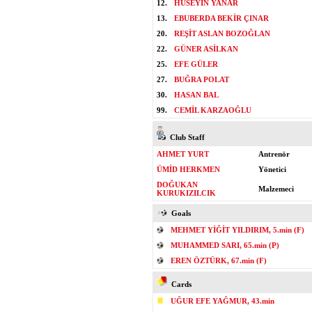
12.
HÜSEYİN YANAR
13.
EBUBERDA BEKİR ÇINAR
20.
REŞİT ASLAN BOZOĞLAN
22.
GÜNER ASİLKAN
25.
EFE GÜLER
27.
BUĞRA POLAT
30.
HASAN BAL
99.
CEMİL KARZAOĞLU
Club Staff
AHMET YURT
Antrenör
ÜMİD HERKMEN
Yönetici
DOĞUKAN
Malzemeci
KURUKIZILCIK
Goals
MEHMET YİĞİT YILDIRIM, 5.min (F)
MUHAMMED SARI, 65.min (P)
EREN ÖZTÜRK, 67.min (F)
Cards
UĞUR EFE YAĞMUR, 43.min