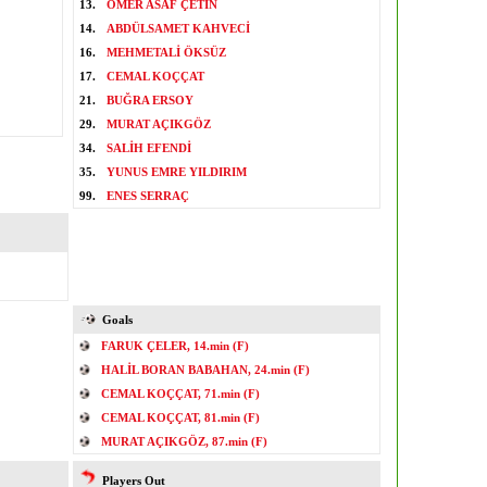
13.
ÖMER ASAF ÇETİN
14.
ABDÜLSAMET KAHVECİ
16.
MEHMETALİ ÖKSÜZ
17.
CEMAL KOÇÇAT
21.
BUĞRA ERSOY
29.
MURAT AÇIKGÖZ
34.
SALİH EFENDİ
35.
YUNUS EMRE YILDIRIM
99.
ENES SERRAÇ
Goals
FARUK ÇELER, 14.min (F)
HALİL BORAN BABAHAN, 24.min (F)
CEMAL KOÇÇAT, 71.min (F)
CEMAL KOÇÇAT, 81.min (F)
MURAT AÇIKGÖZ, 87.min (F)
Players Out