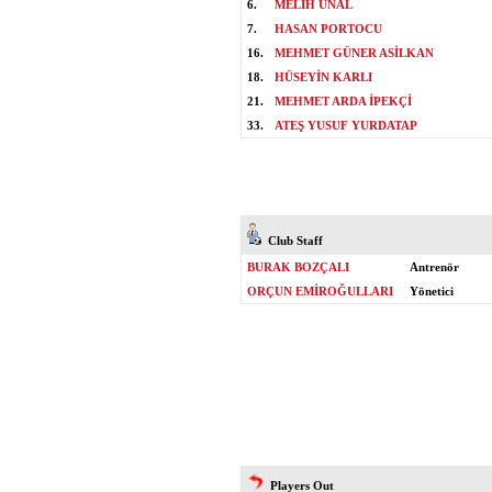
6.
MELİH ÜNAL
7.
HASAN PORTOCU
16.
MEHMET GÜNER ASİLKAN
18.
HÜSEYİN KARLI
21.
MEHMET ARDA İPEKÇİ
33.
ATEŞ YUSUF YURDATAP
Club Staff
BURAK BOZÇALI
Antrenör
ORÇUN EMİROĞULLARI
Yönetici
Players Out