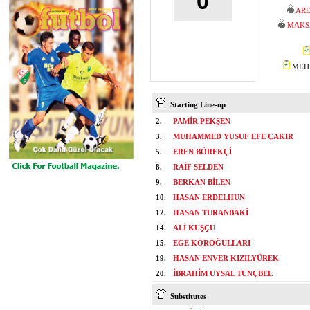
0
ARD
MAKS
MEHM
Starting Line-up
2.
PAMİR PEKŞEN
3.
MUHAMMED YUSUF EFE ÇAKIR
5.
EREN BÖREKÇİ
8.
RAİF SELDEN
9.
BERKAN BİLEN
10.
HASAN ERDELHUN
12.
HASAN TURANBAKİ
14.
ALİ KUŞÇU
15.
EGE KÖROĞULLARI
19.
HASAN ENVER KIZILYÜREK
20.
İBRAHİM UYSAL TUNÇBEL
Substitutes