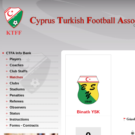
CTFA Info Bank
Players
Coaches
Club Staffs
Matches
Clubs
Stadiums
Penalties
Referees
Observers
Binatlı YSK
Status
Güzel
Instructions
Forms - Contracts