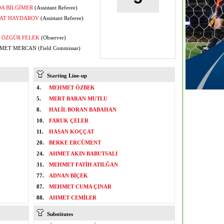
A BİLGİMER
(Assistant Referee)
AT HAYDAROV
(Assistant Referee)
ÖZGÜR FELEK
(Observer)
ET MERCAN (Field Commissar)
Starting Line-up
4.
MEHMET ÖZBEK
5.
MERT BARAN MUTLU
8.
HALİL BORAN BABAHAN
10.
FARUK ÇELER
11.
HASAN KOÇÇAT
20.
BERKE ERCÜMENT
24.
AHMET AKIN BABUTSALI
31.
MEHMET FATİH ATILĞAN
77.
ADNAN BİÇEK
87.
MEHMET CUMA ÇINAR
88.
AHMET CEMİLER
Substitutes