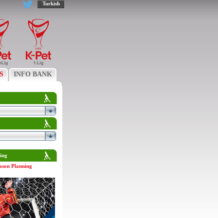
Turkish
S
INFO BANK
ing
ason Planning