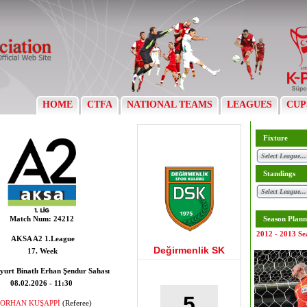
HOME
CTFA
NATIONAL TEAMS
LEAGUES
CUP
Fixture
Standings
Match Num:
24212
Season Plann
2012 - 2013 Se
AKSA A2 1.League
Değirmenlik SK
17. Week
yurt Binatlı Erhan Şendur Sahası
08.02.2026 - 11:30
5
ORHAN KUŞAPPİ
(Referee)